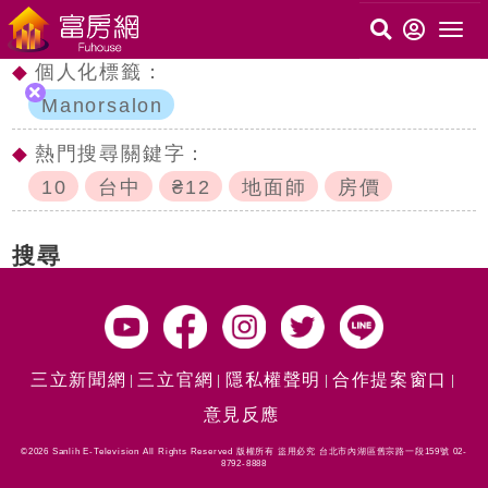
◆
個人化標籤：
Manorsalon
◆
熱門搜尋關鍵字：
10
台中
₴12
地面師
房價
搜尋
三立新聞網
三立官網
隱私權聲明
合作提案窗口
意見反應
©2026 Sanlih E-Television All Rights Reserved 版權所有 盜用必究 台北市內湖區舊宗路一段159號 02-
8792-8888