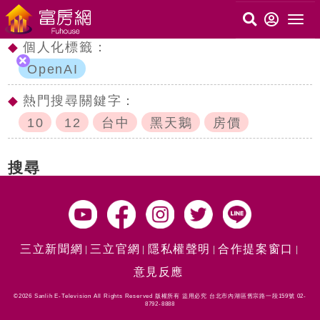
◆
個人化標籤：
OpenAI
◆
熱門搜尋關鍵字：
10
12
台中
黑天鵝
房價
搜尋
三立新聞網
三立官網
隱私權聲明
合作提案窗口
意見反應
©2026 Sanlih E-Television All Rights Reserved 版權所有 盜用必究 台北市內湖區舊宗路一段159號 02-
8792-8888