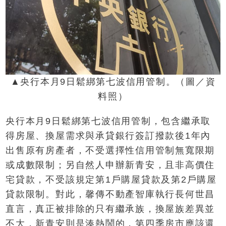
▲央行本月9日鬆綁第七波信用管制。（圖／資
料照）
央行本月9日鬆綁第七波信用管制，包含繼承取
得房屋、換屋需求與承貸銀行簽訂撥款後1年內
出售原有房產者，不受選擇性信用管制無寬限期
或成數限制；另自然人申辦新青安，且非高價住
宅貸款，不受該規定第1戶購屋貸款及第2戶購屋
貸款限制。對此，馨傳不動產智庫執行長何世昌
直言，真正被排除的只有繼承族，換屋族差異並
不大，新青安則是湊熱鬧的，第四季房市應該還