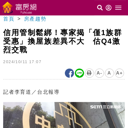
首頁
房產趨勢
信用管制鬆綁！專家揭「僅1族群
受惠」換屋族差異不大 估Q4激
烈交戰
2024/10/11 17:07
A-
A
A+
記者李育道／台北報導