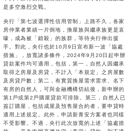
是多空激烈交戰。
央行「第七波選擇性信用管制」上路不久，各家
房仲業者業績一片倒地，換屋族與繼承族更是哀
嚎，成為被「錯殺」的族群，等待央行伸出援
手。對此，央行也於10月9日宣布新一波「協處
措施」，放寬諸多條件，2024年9月20日起申辦
貸款案件均可適用，包括，第一，自然人因繼承
取得之房屋及房貸，不計入「本規定」之房屋數
及房貸戶數；第二，有實質換屋需求需求、名下
有房的自然人，可與金融機構切結後，新申辦的
第1戶或第2戶購屋貸款可排除。第三，自然人已
簽訂購屋，包括成屋及預售屋合約者，要申貸時
適用上述規定。此外，申請新青安方案者也同樣
不受影響。不過，央行此次放寬的上述「協處措