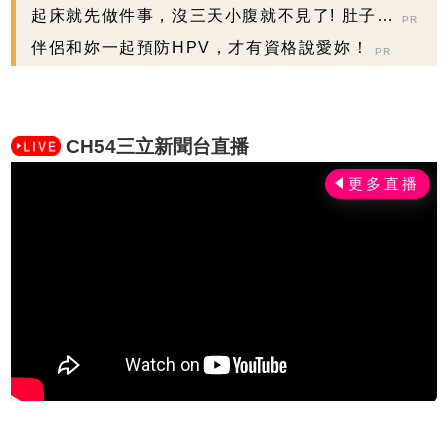
變平坦了
起床就先做件事，沒三天小腹就不見了! 肚子一
PR
天天變小！
伴侶和妳一起預防HPV，才有資格說愛妳！
PR
CH54三立新聞台直播