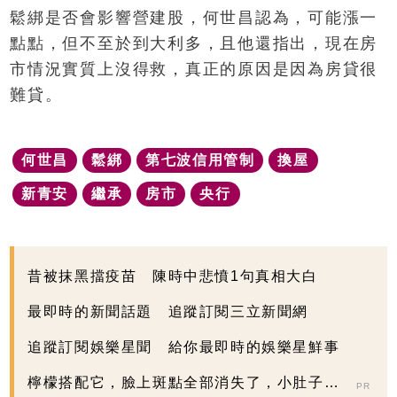
鬆綁是否會影響營建股，何世昌認為，可能漲一
點點，但不至於到大利多，且他還指出，現在房
市情況實質上沒得救，真正的原因是因為房貸很
難貸。
何世昌
鬆綁
第七波信用管制
換屋
新青安
繼承
房市
央行
昔被抹黑擋疫苗 陳時中悲憤1句真相大白
最即時的新聞話題 追蹤訂閱三立新聞網
追蹤訂閱娛樂星聞 給你最即時的娛樂星鮮事
檸檬搭配它，臉上斑點全部消失了，小肚子都
PR