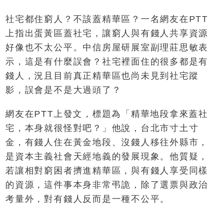
社宅都住窮人？不該蓋精華區？一名網友在PTT
上指出蛋黃區蓋社宅，讓窮人與有錢人共享資源
好像也不太公平。中信房屋研展室副理莊思敏表
示，這是有什麼誤會？社宅裡面住的很多都是有
錢人，況且目前真正精華區也尚未見到社宅蹤
影，誤會是不是大過頭了？
網友在PTT上發文，標題為「精華地段拿來蓋社
宅，本身就很怪對吧？」他說，台北市寸土寸
金，有錢人住在黃金地段、沒錢人移往外縣市，
是資本主義社會天經地義的發展現象。他質疑，
若讓相對窮困者擠進精華區，與有錢人享受同樣
的資源，這件事本身非常弔詭，除了選票與政治
考量外，對有錢人反而是一種不公平。