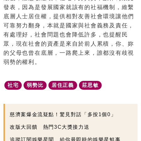
發表，因為是發展國家就該有的社福機制，維繫
底層人士居住權，提供相對友善社會環境讓他們
可靠努力翻身，本就是國家與社會義務及責任，
有處理好，社會問題也會降低許多，也提醒民
眾，現在社會的資產是來自於前人累積，你、妳
的父母也曾在底層，一路爬上來，誰都沒有歧視
弱勢的權利。
社宅
弱勢比
居住正義
莊思敏
慈濟案爆金流疑點！驚見對話「多按1個0」
改版大回饋 熱門3C大獎接力送
追蹤訂閱娛樂星聞 給你最即時的娛樂星鮮事