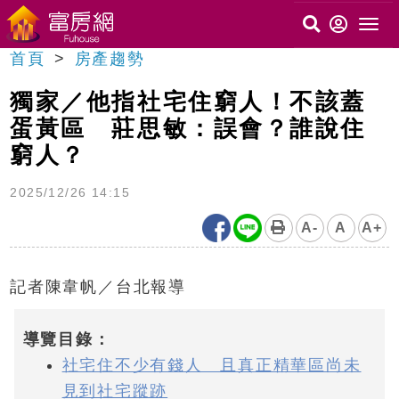
首頁
房產趨勢
獨家／他指社宅住窮人！不該蓋
蛋黃區 莊思敏：誤會？誰說住
窮人？
2025/12/26 14:15
A-
A
A+
記者陳韋帆／台北報導
導覽目錄：
社宅住不少有錢人 且真正精華區尚未
見到社宅蹤跡