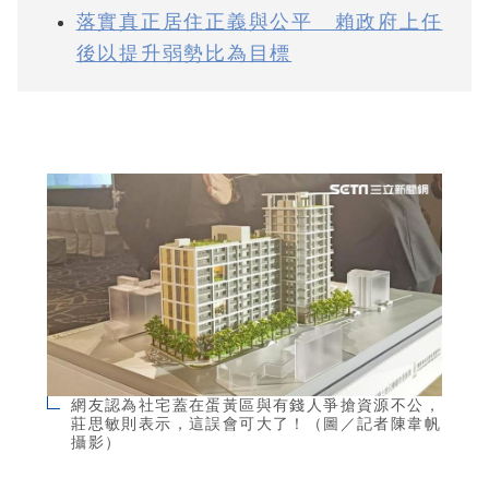
落實真正居住正義與公平 賴政府上任
後以提升弱勢比為目標
網友認為社宅蓋在蛋黃區與有錢人爭搶資源不公，
莊思敏則表示，這誤會可大了！（圖／記者陳韋帆
攝影）