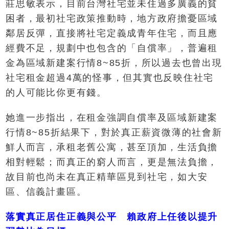
莊思敏表示，目前台灣社宅並未住過多廣義的貧
困者，最初社宅政策推動時，地方政府擔憂區域
鄰居反彈，直接將社宅定義成青年住宅，而且應
經費不足，規劃中也包含的「自償率」，普遍租
金為區域新建案行情8~85折，所以過去也曾出現
社宅租金超過4萬的怪事，但其實也反映住社宅
的人可能比你更有錢。
她進一步指出，在租金強調自償率及區域新建案
行情8~85折結果下，對於真正薪資微薄的社會新
鮮人而言，承租老舊公寓，甚至頂加，生活負擔
相對輕鬆；而真正的窮人而言，更是無法負擔，
故目前也尚未在真正精華區見到社宅，如大安
區、信義計畫區。
落實真正居住正義與公平 賴政府上任後以提升