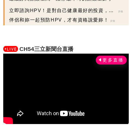
立即諮詢HPV！是對自己健康最好的投資，把
PR
握現在不嫌晚...
伴侶和妳一起預防HPV，才有資格說愛妳！
PR
CH54三立新聞台直播