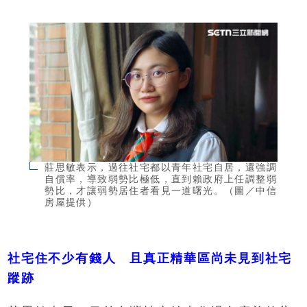
莊思敏表示，過往社宅都以青年社宅自居，還強調
自償率，導致弱勢比極低，直到賴政府上任調整弱
勢比，才讓弱勢居住者看見一道曙光。（圖／中信
房屋提供）
社宅住不少有錢人 且真正精華區尚未見到社宅
蹤跡