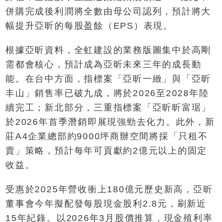
併購完成後利潤將全數由母公司認列，預計將大
幅提升亞昕的每股盈餘（EPS）表現。
根據亞昕資料，全虹建設的業務版圖集中於高剛
需都會核心，預計成為亞昕未來三年的成長動
能。在台中方面，指標案「亞昕一緻」與「亞昕
丰山」銷售率已破九成，將於2026至2028年陸
續完工；新北部分，三重指標案「亞昕昕富琚」
於2026年首季潛銷即展現強勁去化力。此外，新
莊A4企業總部約9000坪商辦空間將採「只租不
賣」策略，預計每年可貢獻約2億元以上的固定
收益。
受惠於2025年營收衝上180億元歷史新高，亞昕
董事會今年擬配發每股現金股利2.8元，刷新近
15年紀錄。以2026年3月股價推算，現金殖利率