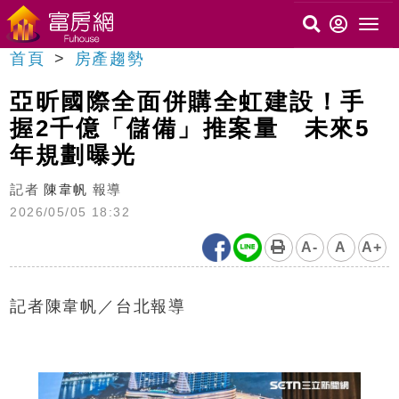
首頁
房產趨勢
亞昕國際全面併購全虹建設！手
握2千億「儲備」推案量 未來5
年規劃曝光
記者
陳韋帆
報導
2026/05/05 18:32
A-
A
A+
記者陳韋帆／台北報導