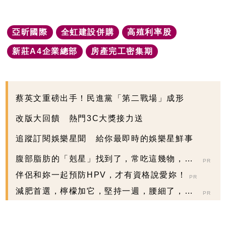
亞昕國際
全虹建設併購
高殖利率股
新莊A4企業總部
房產完工密集期
蔡英文重磅出手！民進黨「第二戰場」成形
改版大回饋 熱門3C大獎接力送
追蹤訂閱娛樂星聞 給你最即時的娛樂星鮮事
腹部脂肪的「剋星」找到了，常吃這幾物，吃
PR
走大肚囊，瘦出...
伴侶和妳一起預防HPV，才有資格說愛妳！
PR
減肥首選，檸檬加它，堅持一週，腰細了，瘦
PR
到你懷疑人生