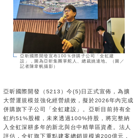
亞昕國際開發宣布100％併購子公司「全虹建
設」，圖為亞昕集團掌舵人、總裁姚連地。（圖／
記者陳韋帆攝影）
亞昕國際開發（5213）今(5)日正式宣佈，為擴
大營運規模並強化經營績效，擬於2026年內完成
併購旗下子公司「全虹建設」。亞昕目前持有全
虹約51%股權，未來透過100%持股，將完整納
入全虹深耕多年的新北與台中精華區資產。法人
評估，全虹旗下重點建案總銷規模逾200億元，