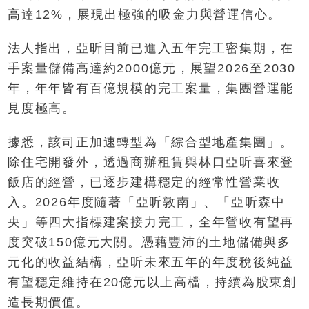
高達12%，展現出極強的吸金力與營運信心。
法人指出，亞昕目前已進入五年完工密集期，在
手案量儲備高達約2000億元，展望2026至2030
年，年年皆有百億規模的完工案量，集團營運能
見度極高。
據悉，該司正加速轉型為「綜合型地產集團」。
除住宅開發外，透過商辦租賃與林口亞昕喜來登
飯店的經營，已逐步建構穩定的經常性營業收
入。2026年度隨著「亞昕敦南」、「亞昕森中
央」等四大指標建案接力完工，全年營收有望再
度突破150億元大關。憑藉豐沛的土地儲備與多
元化的收益結構，亞昕未來五年的年度稅後純益
有望穩定維持在20億元以上高檔，持續為股東創
造長期價值。