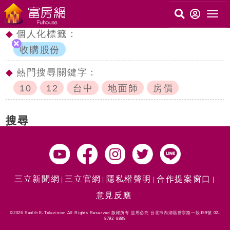
◆
個人化標籤：
收購股份
◆
熱門搜尋關鍵字：
10
12
台中
地面師
房價
搜尋
三立新聞網
三立官網
隱私權聲明
合作提案窗口
意見反應
©2026 Sanlih E-Television All Rights Reserved 版權所有 盜用必究 台北市內湖區舊宗路一段159號 02-
8792-8888