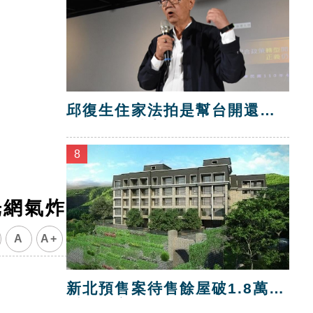
邱復生住家法拍是幫台開還
債？台開喊告！
8
光網氣炸
A
A+
新北預售案待售餘屋破1.8萬
戶 三市最多