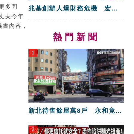
更多問
兆基創辦人爆財務危機 宏碁
救火指派董座
丈夫今年
議書內容，
熱門新聞
1
新北待售餘屋萬8戶 永和竟只
賣贏八里！
2