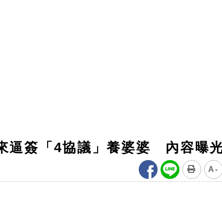
來逼簽「4協議」養婆婆 內容曝
A-