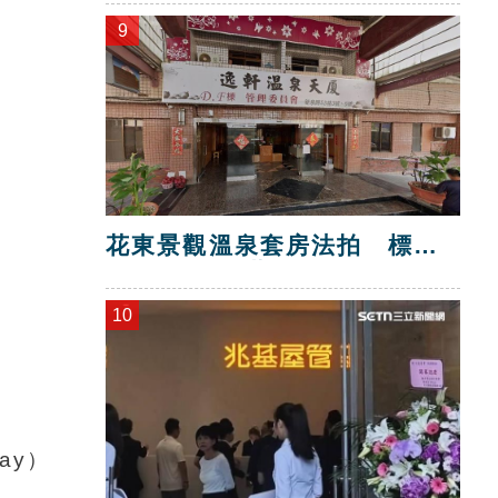
9
花東景觀溫泉套房法拍 標脫
總價金1725萬
10
ay）