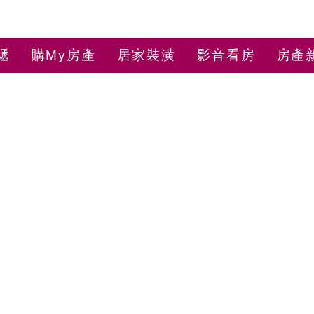
遞
購My房產
居家裝潢
影音看房
房產