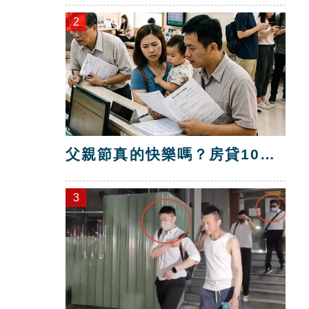
2
父親節真的快樂嗎？房貸10年
暴增逾400萬
3