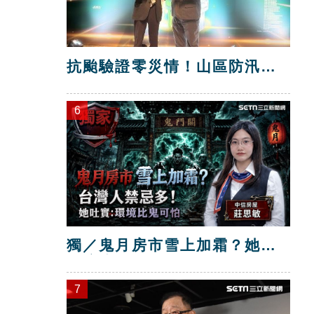
抗颱驗證零災情！山區防汛工
程獲獎
6
獨／鬼月房市雪上加霜？她：
環境比鬼可怕
7