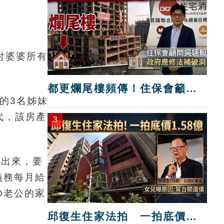
付婆婆所有
都更爛尾樓頻傳！住保會籲修
法補破洞
的3名姊妹
代，該房產
3
跳出來，要
義務每月給
O老公的家
邱復生住家法拍 一拍底價