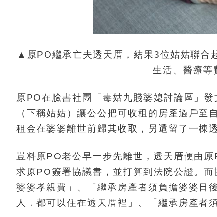
▲原PO繼承亡夫透天厝，結果3位姑姑聯合
生活、醫療等費
原PO在臉書社團「毒姑九賤婆媳討論區」發
（下稱姑姑）讓公公把可收租的房產過戶至
租金在婆婆離世前歸其收取，另還留了一棟透
豈料原PO老公早一步先離世，透天厝便由原
求原PO簽署協議書，並打算到法院公證。而
婆婆孝親費」、「繼承房產者須負擔婆婆日後
人，都可以住在透天厝裡」、「繼承房產者