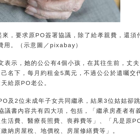
起來，要求原PO簽署協議，除了給孝親費，還須
用。（示意圖／pixabay）
文表示，她的公公有4個小孩，在其往生前，丈夫
自己名下，每月約租金5萬元，不過公公於遺囑交
天給原PO老公。
PO及2位未成年子女共同繼承，結果3位姑姑卻
協議書內容共有四大項，包括，「繼承房產者有
生活費、醫療長照費、喪葬費等」、「凡是原P
須繳納房屋稅、地價稅、房屋修繕費等」。