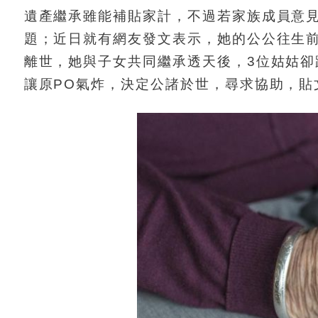
遺產繼承雖能補貼家計，不過若家族成員意
題；近日就有網友發文表示，她的公公往生
離世，她與子女共同繼承透天後，3位姑姑
讓原PO氣炸，決定公諸於世，尋求協助，貼