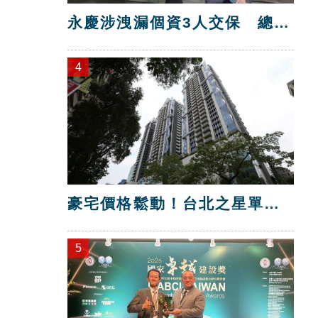
永慶涉洩漏個資3人交保 總部
解除加盟！
4
豪宅價格鬆動！台北之星單坪
跌破200萬元
5