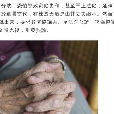
見分歧，恐怕導致家庭失和，甚至鬧上法庭，延伸
前於遺囑交代，有棟透天厝是由其丈夫繼承。然而
卻跳出來，要求簽署協議書、至法院公證，誇張協
文曝光後，引發熱論。