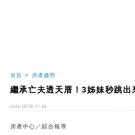
首頁
房產趨勢
繼承亡夫透天厝！3姊妹秒跳出
2024/10/30 17:04
房產中心／綜合報導