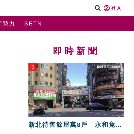
登入
新勢力
SETN
即時新聞
1
新北待售餘屋萬8戶 永和竟只
賣贏八里！