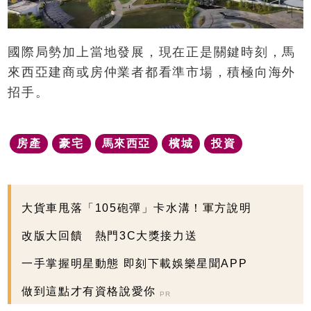
國際局勢加上當地發展，現在正是關鍵時刻，馬
來西亞建商或房仲業者都看準市場，積極向海外
招手。
房產
豪宅
馬來西亞
檳城
投資
大貨車甩落「105砲彈」卡水溝！軍方說明
改版大回饋 熱門3C大獎接力送
一手掌握明星動態 即刻下載娛樂星聞APP
做到這點才有資格說愛你
PR