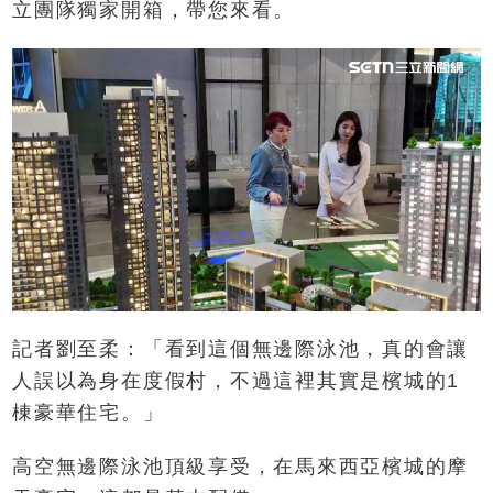
立團隊獨家開箱，帶您來看。
記者劉至柔：「看到這個無邊際泳池，真的會讓
人誤以為身在度假村，不過這裡其實是檳城的1
棟豪華住宅。」
高空無邊際泳池頂級享受，在馬來西亞檳城的摩