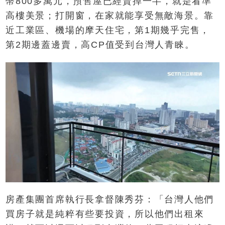
幣800多萬元，預售屋已經賣掉一半，就是看準
高樓美景；打開窗，在家就能享受無敵海景。靠
近工業區、機場的摩天住宅，第1期幾乎完售，
第2期邊蓋邊賣，高CP值受到台灣人青睞。
房產集團首席執行長拿督陳秀芬：「台灣人他們
買房子就是純粹有些要投資，所以他們出租來