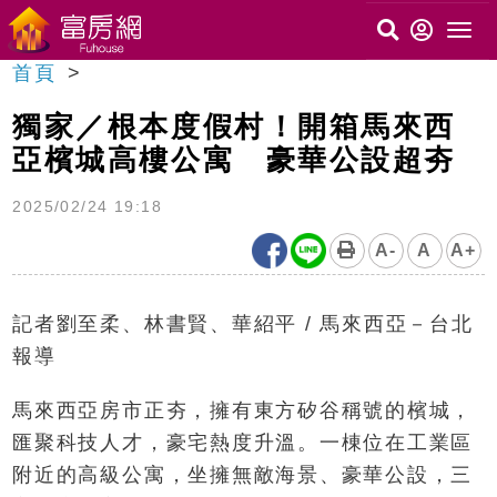
首頁
獨家／根本度假村！開箱馬來西
亞檳城高樓公寓 豪華公設超夯
2025/02/24 19:18
A-
A
A+
記者劉至柔、林書賢、華紹平 / 馬來西亞－台北
報導
馬來西亞房市正夯，擁有東方矽谷稱號的檳城，
匯聚科技人才，豪宅熱度升溫。一棟位在工業區
附近的高級公寓，坐擁無敵海景、豪華公設，三