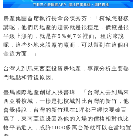
房產集團首席執行長拿督陳秀芬：「檳城怎麼樣
講呢，他們房地產的趨勢就是很穩定，價錢是很
平緩上漲的，就是在5％到7％裡面。租房來說
呢，這些外地來設廠的廠商，可以幫到在這個租
金這方面。」
台灣人到馬來西亞投資房地產，專家分析主要熱
門地點和背後原因。
臺馬國際地產創辦人張書瑋：「台灣人去到馬來
西亞看檳城，一樣是把檳城對比台灣的新竹，他
會覺得說，台灣的新竹現在1坪都已經快要破百
萬了，東南亞這邊因為他的入場的價格相對也比
較平易近人，或許1000多萬台幣就可以在當地置