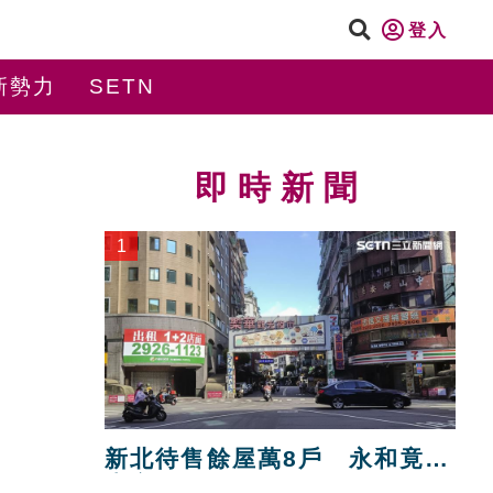
登入
新勢力
SETN
即時新聞
1
新北待售餘屋萬8戶 永和竟只
賣贏八里！