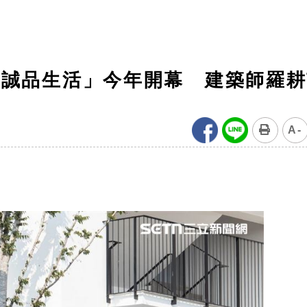
＋誠品生活」今年開幕 建築師羅耕
A-