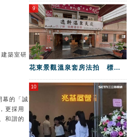
9
田建築室研
花東景觀溫泉套房法拍 標脫
總價金1725萬
10
開幕的「誠
，更採用
、和諧的