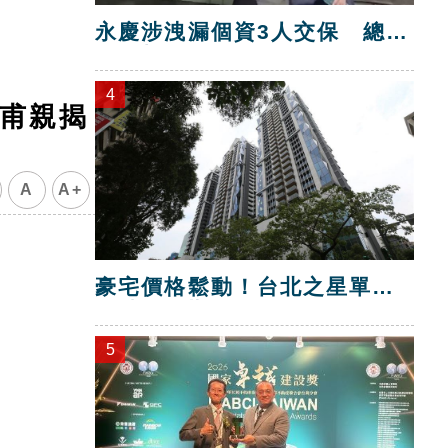
永慶涉洩漏個資3人交保 總部
解除加盟！
4
甫親揭
A
A+
豪宅價格鬆動！台北之星單坪
跌破200萬元
5