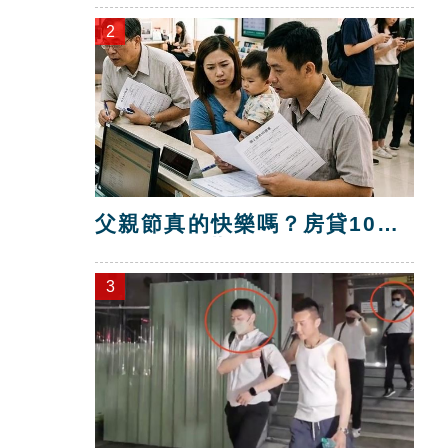
2
父親節真的快樂嗎？房貸10年
暴增逾400萬
3