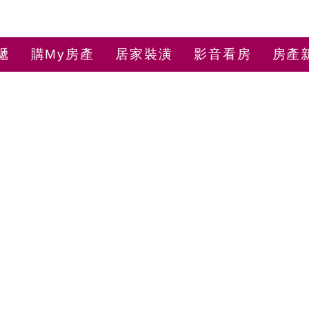
遞
購My房產
居家裝潢
影音看房
房產