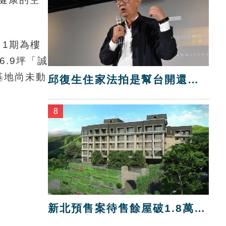
，1期為樓
6.9坪「誠
基地尚未動
邱復生住家法拍是幫台開還
債？台開喊告！
8
新北預售案待售餘屋破1.8萬
戶 三市最多