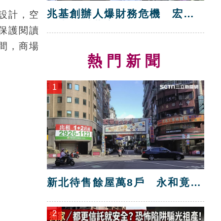
兆基創辦人爆財務危機 宏碁
設計，空
救火指派董座
保護閱讀
間，商場
熱門新聞
1
新北待售餘屋萬8戶 永和竟只
賣贏八里！
2