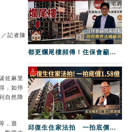
圖／記者陳
都更爛尾樓頻傳！住保會籲修
法補破洞
3
碳佐麻里
得，如停
到自然降
等，遊
邱復生住家法拍 一拍底價