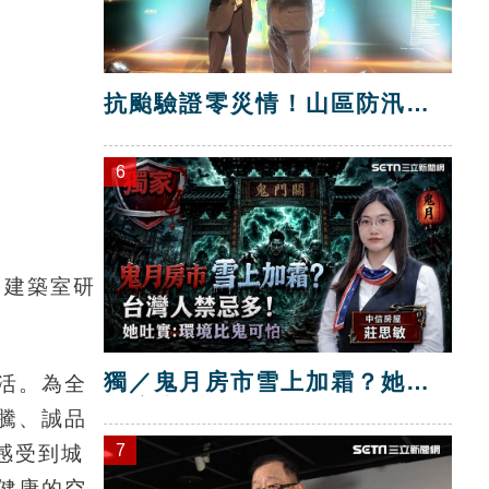
抗颱驗證零災情！山區防汛工
程獲獎
6
田建築室研
獨／鬼月房市雪上加霜？她：
活。為全
環境比鬼可怕
騰、誠品
感受到城
7
健康的空