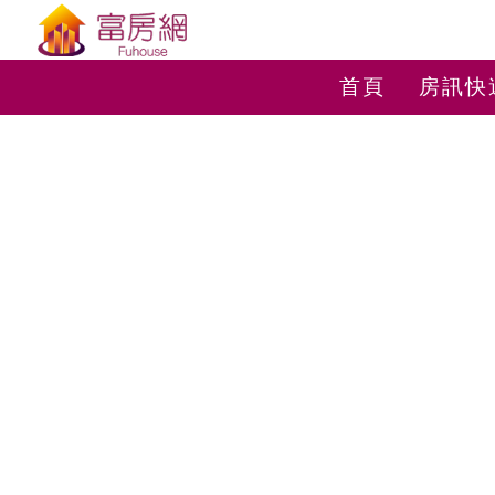
首頁
房訊快