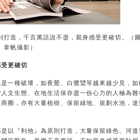
則打造，千言萬語說不盡，親身感受更確切。（
韋帆攝影）
感受更確切
就是一種破壞，如夜鶯、白鷺鷥等越來越少見，如
灣人文生態、在地生活保存盡一份心力的人極為難
宅商圈，亦有大量植樹、保留綠地、規劃水池，達
」
都是以『利他』為原則打造，大量保留綠色、河道