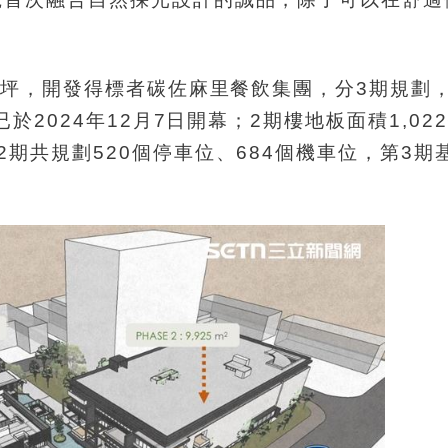
2坪，開發得標者碳佐麻里餐飲集團，分3期規劃
於2024年12月7日開幕；2期樓地板面積1,022
期共規劃520個停車位、684個機車位，第3期