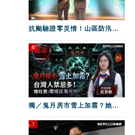
抗颱驗證零災情！山區防汛工
程獲獎
6
獨／鬼月房市雪上加霜？她：
環境比鬼可怕
7