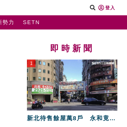
登入
新勢力
SETN
即時新聞
1
新北待售餘屋萬8戶 永和竟只
賣贏八里！