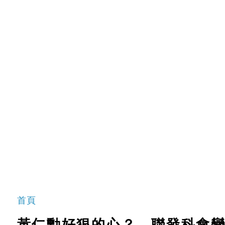
首頁
黃仁勳好狠的心？ 聯發科會