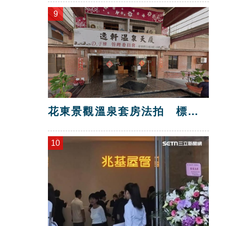
9
花東景觀溫泉套房法拍 標脫
總價金1725萬
10