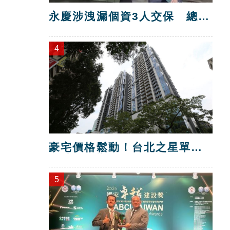
永慶涉洩漏個資3人交保 總部
解除加盟！
4
豪宅價格鬆動！台北之星單坪
跌破200萬元
5