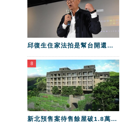
邱復生住家法拍是幫台開還
債？台開喊告！
8
新北預售案待售餘屋破1.8萬
戶 三市最多