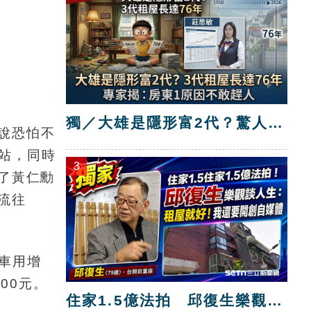
獨／大雄是隱形富2代？驚人真
說恐怕不
相曝光！
站，同時
3
穩了黃仁勳
流往
車用增
00元。
住家1.5億法拍 邱復生樂觀