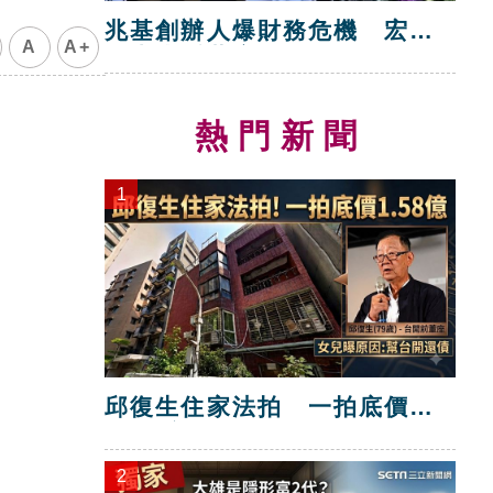
兆基創辦人爆財務危機 宏碁
A
A+
救火指派董座
熱門新聞
1
邱復生住家法拍 一拍底價
1.58億
2