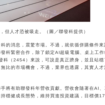
合作，但人才恐被吸走。（圖／聯發科提供）
發科的消息，震驚市場。不過，就依循併購條件來
發科緊密合作，除了鎖定AI超級電腦、桌上工作
聯發科（2454）來說，可說是真正躋身，並且站
來無比的市場機會，不過，業界也透露，其實人才
手將有助聯發科年營收貢獻。營收會隨著在AI、
持穩健成長態勢，維持買進投資建議，目標價17