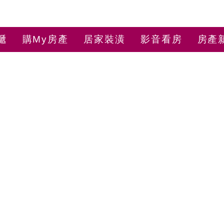
遞
購My房產
居家裝潢
影音看房
房產