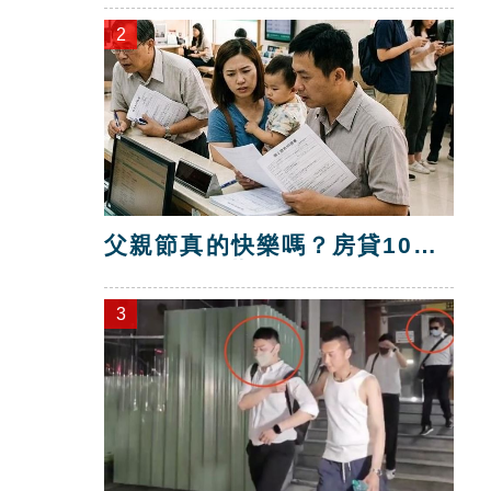
2
父親節真的快樂嗎？房貸10年
暴增逾400萬
3