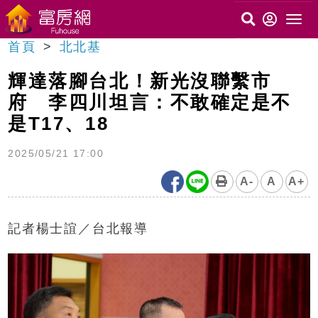
首頁
北北基
輝達落腳台北！新光沒聯繫市
府 李四川坦言：不敢確定是不
是T17、18
2025/05/21 17:00
A-
A
A+
記者楊士誼／台北報導