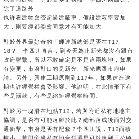
除了道路外
也許看建物會否超過建蔽率，假設建蔽率要加
大，則要經都委會同意才有可能加大。
對於外界最好奇的「輝達新總部是否在T17、
18？」李四川直言，到今天為止新光都沒有跟市
政府聯繫，所以不敢確定是不是這兩塊地，如果
有變更，市府對口的是新光、新光應跟市府申
請。另外，興建工期原則到117年，如果建造逾
期也許經營權會受影響。他說明，在此情形下有
些是罰款，有些是縮短經營權時間。
對於另一塊潛在地點T12，若與附近私有地地主
協調，是否有可能落腳於此？總部落成後面對交
通衝擊，市府是否有配套？李四川說，T12面積
較小，若與旁邊私有地合併還是可以達到三公頃