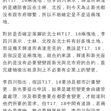
的T17、18兩塊地，但李四川表示，輝達所表達
的是總部會設在士林、北投，到今天為止新光都
沒有跟市府聯繫，所以不敢確定是不是這兩塊
地。
對於是否確定落腳於北士科T17、18兩塊地，李
四川表示，士林、北投在北士科有好多塊土地，
而這幾天輝達所表達意見的，應該是T17、18，
若假設是這兩塊地，就合約來講，輝達和新光簽
合約是沒有必要變變跟新光與北市府的合約，蓋
完建物後出租原則上不必要有企業上的變更。
李四川指出，假設T17、18要涉及都市計畫變
更，新光要提出申請，如果是建照變更會由建管
處處理、涉及都委會要在都委會變更，才能達到
他們所要的需求。但T17、18中間有道路，若兩
地合蓋建物，勢必要變更執照，李四川則回答，