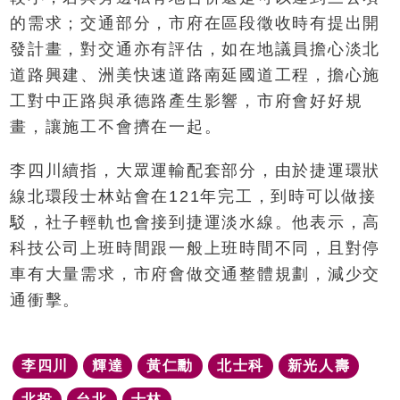
的需求；交通部分，市府在區段徵收時有提出開
發計畫，對交通亦有評估，如在地議員擔心淡北
道路興建、洲美快速道路南延國道工程，擔心施
工對中正路與承德路產生影響，市府會好好規
畫，讓施工不會擠在一起。
李四川續指，大眾運輸配套部分，由於捷運環狀
線北環段士林站會在121年完工，到時可以做接
駁，社子輕軌也會接到捷運淡水線。他表示，高
科技公司上班時間跟一般上班時間不同，且對停
車有大量需求，市府會做交通整體規劃，減少交
通衝擊。
李四川
輝達
黃仁勳
北士科
新光人壽
北投
台北
士林