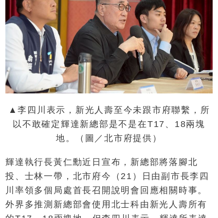
▲李四川表示，新光人壽至今未跟市府聯繫，所
以不敢確定輝達新總部是不是在T17、18兩塊
地。（圖／北市府提供）
輝達執行長黃仁勳近日宣布，新總部將落腳北
投、士林一帶，北市府今（21）日由副市長李四
川率領多個局處首長召開說明會回應相關時事。
外界多推測新總部會使用北士科由新光人壽所有