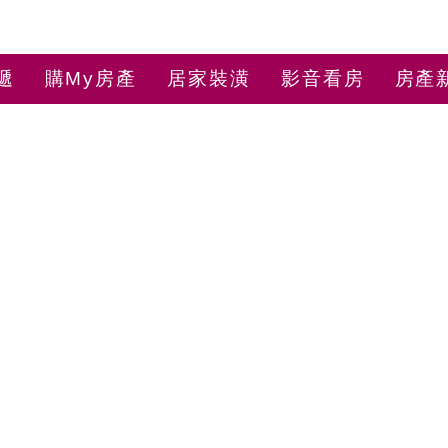
遞
購My房產
居家裝潢
影音看房
房產