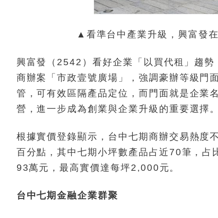
▲看準台中產業升級，興富發
興富發（2542）看好企業「以買代租」趨勢
商辦案「市政壹號廣場」，強調豪辦等級門
管，可有效區隔產品定位，而門面就是企業
營，進一步成為創業與企業升級的重要選擇
根據實價登錄顯示，台中七期商辦交易熱度不減
百分點，其中七期小坪數產品占近70筆，占比
93萬元，最高實價達每坪2,000元。
台中七期金融企業群聚