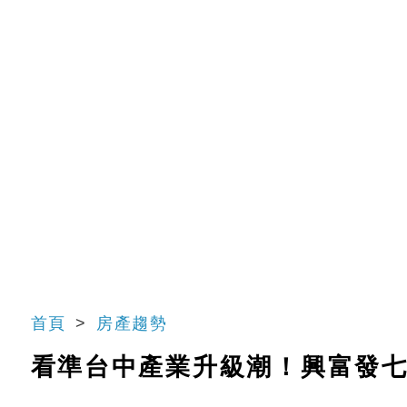
首頁
房產趨勢
看準台中產業升級潮！興富發七