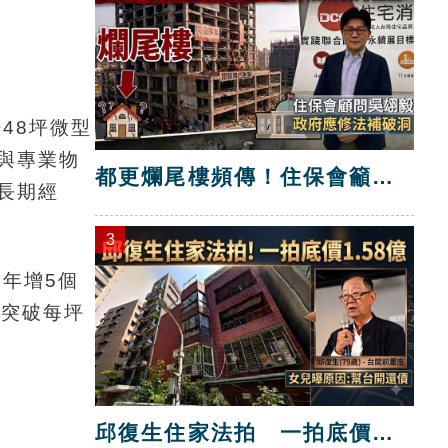
48坪微型
與專業物
都更爛尾樓頻傳！住保會籲修
長期經
法補破洞
3
，年增5個
價突破每坪
邱復生住家法拍 一拍底價