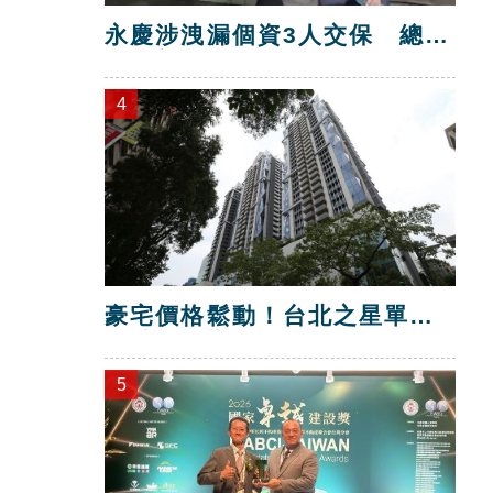
永慶涉洩漏個資3人交保 總部
解除加盟！
4
豪宅價格鬆動！台北之星單坪
跌破200萬元
5