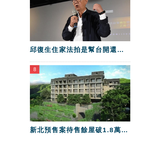
邱復生住家法拍是幫台開還
債？台開喊告！
8
新北預售案待售餘屋破1.8萬
戶 三市最多