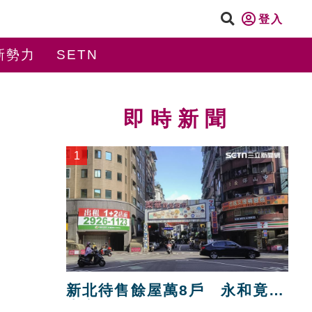
登入
新勢力
SETN
即時新聞
1
新北待售餘屋萬8戶 永和竟只
賣贏八里！