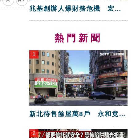
兆基創辦人爆財務危機 宏碁
救火指派董座
熱門新聞
1
新北待售餘屋萬8戶 永和竟只
賣贏八里！
2