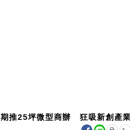
期推25坪微型商辦 狂吸新創產
A-