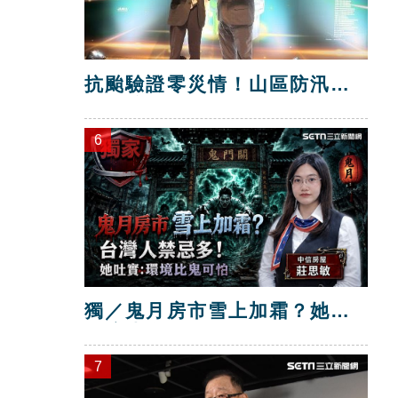
抗颱驗證零災情！山區防汛工
程獲獎
6
獨／鬼月房市雪上加霜？她：
環境比鬼可怕
7