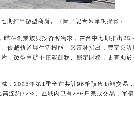
在七期推出微型商辦。（圖／記者陳韋帆攝影）
，瞄準創業族與投資客需求，在台中七期推出25~
面、優越軌道與生活機能。興富發指出，豐富公設
名片，微型商辦不僅能節稅、穩定財務，更有助於
。
，2025年第1季全市共計96筆預售商辦交易
高達約72%。區域內已有286戶完成交易，單