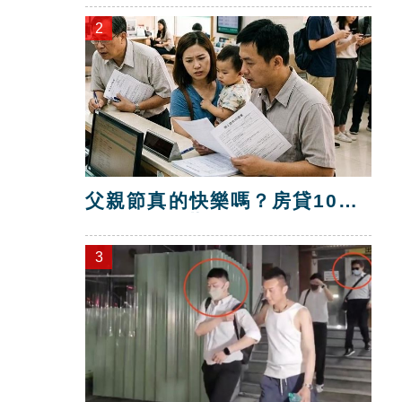
2
父親節真的快樂嗎？房貸10年
暴增逾400萬
3