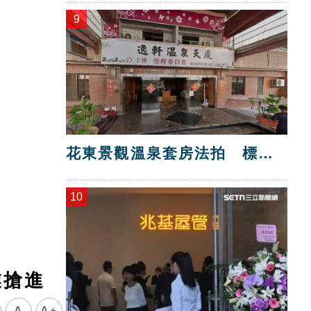
9
花東景觀溫泉套房法拍 標脫
總價金1725萬
10
業搶進
A
A+