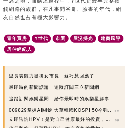
一席之地，而購屋過程中，Y世代是最早完整接
觸網路的族群，在凡事問谷哥、臉書的年代，網
友自然也占有極大影響力。
青年買房
Y世代
市調
屋況採光
建商風評
房仲經紀人
里長表態力挺拚女市長 蘇巧慧回應了
最即時的新聞話題 追蹤訂閱三立新聞網
追蹤訂閱娛樂星聞 給你最即時的娛樂星鮮事
009829掌握AI關鍵 大華韓國KOSPI 50今強...
PR
立即諮詢HPV！是對自己健康最好的投資，把
PR
握現在不嫌晚...