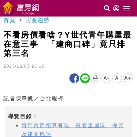
首頁
房產趨勢
不看房價看啥？Y世代青年購屋最
在意三事 「建商口碑」竟只排
第三名
2025/12/03 23:16
A-
A
A+
記者陳韋帆／台北報導
導覽目錄：
青年買房預算有限 最看重屋況、採光
及建商風評