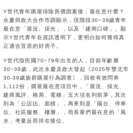
Y世代青年購屋排除房價因素後，最在意什麼？
永慶與政大合作市調顯示，現階段30~39歲青年
最在意「屋況、採光」，以及「建商口碑」。顯
示Y世代青年在資訊透明下，更明白如何獲得真
正適合宜居的好房子。
Y世代指民國70~79年出生的人，目前年齡層
30~39歲，此次永慶及政大發起《2025年雙北市
30-39歲族群購屋行為調查》，回收有效問券
1,112份，購屋最在意項目中，「屋況、採光、
建商風評、格局、電梯」五大項名列前茅，其次
則為「公設比、面積」，再來則是「陽台、停車
位、社區服務、樓層」，而長輩們最在意的「風
水」考量反而排在後位。