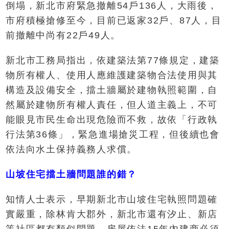
倒塌，新北市府緊急撤離54戶136人，大雨後，
市府積極搶修至今，目前已返家32戶、87人，目
前撤離中尚有22戶49人。
新北市工務局指出，依建築法第77條規定，建築
物所有權人、使用人應維護建築物合法使用與其
構造及設備安全，擋土牆屬於建物執照範圍，自
然屬於建物所有權人責任，但人道主義上，不可
能眼見市民生命出現危險而不救，故依「行政執
行法第36條」，緊急進場搶災工程，但後續也會
依法向水土保持義務人求償。
山坡住宅擋土牆問題誰的錯？
知情人士表示，早期新北市山坡住宅執照問題確
實嚴重，除林肯大郡外，新北市還有汐止、新店
等社區都有類似問題。房屋依法15年內建商必須