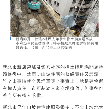
新店錦秀、碧瑤2社區去年發生擋土牆崩塌事故，
市府迄今仍在搶修中，待事情結束將追討相關費用
與責任。（圖／新北市工務局提供）
新北市新店碧瑤及錦秀社區的擋土牆坍塌問題持
續修復中，然而，山坡住宅的修繕責任又該歸
誰？出事時就全民埋單嗎？事實上，就是建物所
有權人責任，市府基於人道立場搶救，但事後也
將向所有權人求償。
新北市早年山坡住宅建照發很多，不少山坡地大