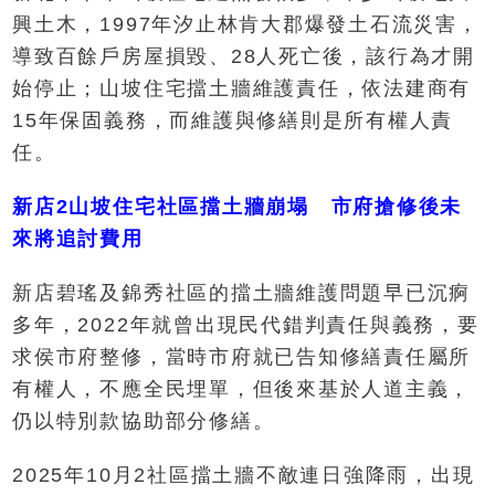
興土木，1997年汐止林肯大郡爆發土石流災害，
導致百餘戶房屋損毀、28人死亡後，該行為才開
始停止；山坡住宅擋土牆維護責任，依法建商有
15年保固義務，而維護與修繕則是所有權人責
任。
新店2山坡住宅社區擋土牆崩塌 市府搶修後未
來將追討費用
新店碧瑤及錦秀社區的擋土牆維護問題早已沉痾
多年，2022年就曾出現民代錯判責任與義務，要
求侯市府整修，當時市府就已告知修繕責任屬所
有權人，不應全民埋單，但後來基於人道主義，
仍以特別款協助部分修繕。
2025年10月2社區擋土牆不敵連日強降雨，出現