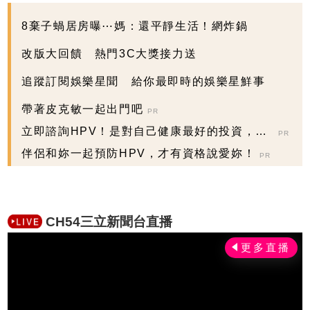
8棄子蝸居房曝⋯媽：還平靜生活！網炸鍋
改版大回饋 熱門3C大獎接力送
追蹤訂閱娛樂星聞 給你最即時的娛樂星鮮事
帶著皮克敏一起出門吧
PR
立即諮詢HPV！是對自己健康最好的投資，把
PR
握現在不嫌晚...
伴侶和妳一起預防HPV，才有資格說愛妳！
PR
CH54三立新聞台直播