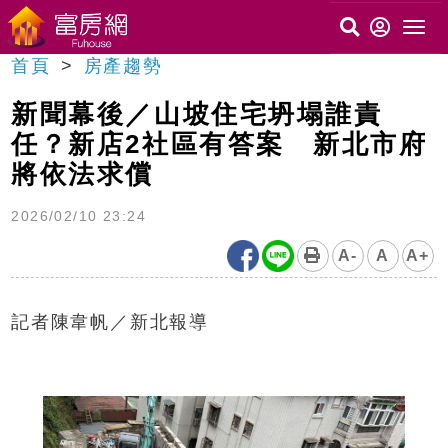
首頁
房產趨勢
新聞幕後／山坡住宅坍塌誰責
任？新店2社區有答案 新北市府
將依法求償
2026/02/10 23:24
A-
A
A+
記者陳韋帆／新北報導