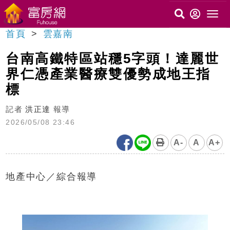
首頁
雲嘉南
台南高鐵特區站穩5字頭！達麗世
界仁憑產業醫療雙優勢成地王指
標
記者
洪正達
報導
2026/05/08 23:46
A-
A
A+
地產中心／綜合報導