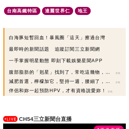
台南高鐵特區
達麗世界仁
地王
白海豚短暫回血！暴風圈「這天」擦過台灣
最即時的新聞話題 追蹤訂閱三立新聞網
一手掌握明星動態 即刻下載娛樂星聞APP
腹部脂肪的「剋星」找到了，常吃這幾物，吃
PR
走大肚囊，瘦出...
減肥首選，檸檬加它，堅持一週，腰細了，瘦
PR
到你懷疑人生
伴侶和妳一起預防HPV，才有資格說愛妳！
PR
CH54三立新聞台直播