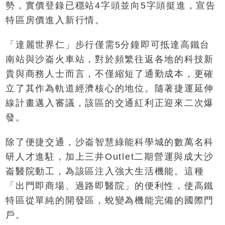
勢，實價登錄已穩站4字頭並向5字頭挺進，宣告
特區房價進入新行情。
「達麗世界仁」步行僅需5分鐘即可抵達高鐵台
南站與沙崙火車站，對於頻繁往返各地的科技新
貴與商務人士而言，不僅縮短了通勤成本，更確
立了其作為軌道經濟核心的地位。隨著捷運延伸
線計畫邁入審議，該區的交通紅利正迎來二次爆
發。
除了便捷交通，沙崙智慧綠能科學城的數萬名科
研人才進駐，加上三井Outlet二期營運與成大沙
崙醫院動工，為該區注入強大生活機能。這種
「出門即商場、過路即醫院」的便利性，使高鐵
特區從單純的開發區，蛻變為機能完備的國際門
戶。