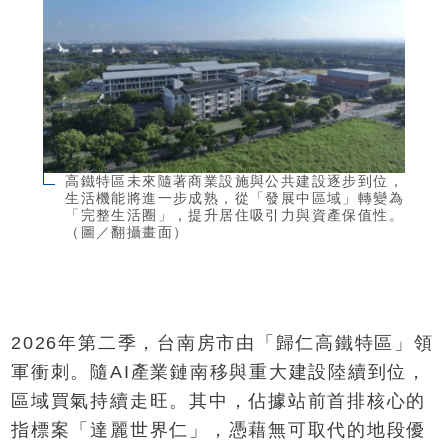
高鐵特區未來隨著商業設施與公共建設逐步到位，
生活機能將進一步成熟，從「發展中區域」轉變為
「完整生活圈」，提升居住吸引力與資產保值性。
（圖／翻攝畫面）
2026年第二季，台南房市由「歸仁高鐵特區」領
軍衝刺。隨AI產業鏈南移與重大建設陸續到位，
區域買氣持續走旺。其中，佔據站前首排核心的
指標案「達麗世界仁」，憑藉無可取代的地段優