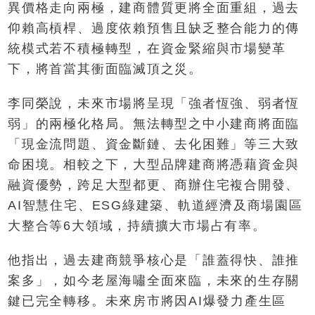
異價格走向兩極，建商體質更將全面重組，過去
仰賴高槓桿、過度依賴預售且缺乏整合能力的傳
統模式若不積極轉型，在資金緊縮與市場變革
下，將首當其衝面臨滅頂之災。
李同榮說，未來市場將呈現「強者恆強、弱者恆
弱」的兩極化格局。無法轉型之中小建商將面臨
「現金流問題、資金斷鏈、去化困難」等三大致
命困境。相較之下，大型品牌建商將憑藉資金與
融資優勢，跨足大型都更、商辦住宅複合開發、
AI智慧住宅、ESG綠建築、軌道經濟及商場園區
大整合等6大領域，持續擴大市場占有率。
他指出，過去建商競爭核心是「誰蓋得快、誰推
案多」，如今老屋海嘯全面來臨，未來的生存關
鍵已完全轉移。未來房市將因AI爆發力產生區