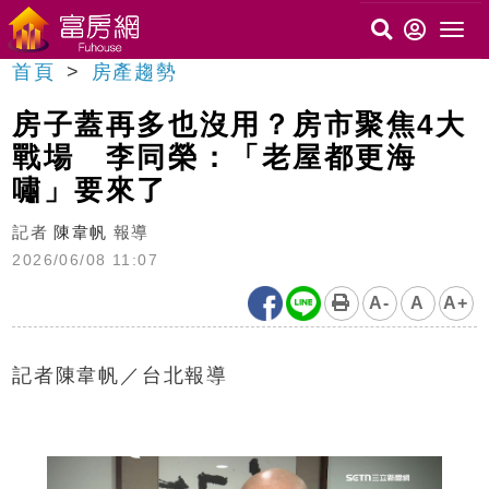
首頁
房產趨勢
房子蓋再多也沒用？房市聚焦4大
戰場 李同榮：「老屋都更海
嘯」要來了
記者
陳韋帆
報導
2026/06/08 11:07
A-
A
A+
記者陳韋帆／台北報導