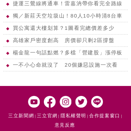
捷運三鶯線將通車！雷嘉汭帶你看完全路線
◆
獨／新莊天空垃圾山！80人10小時清8台車
◆
買公寓還大樓划算？1圖看完總價差多少
◆
高雄家戶密度創高 房價卻只剩2區撐盤
◆
楊金龍一句話點燃？多檔「營建股」漲停板
◆
一不小心命就沒了 20個嫌惡設施一次看
◆
三立新聞網
三立官網
隱私權聲明
合作提案窗口
意見反應