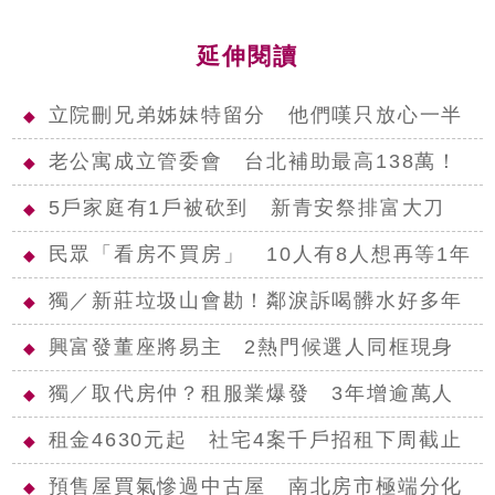
延伸閱讀
立院刪兄弟姊妹特留分 他們嘆只放心一半
◆
老公寓成立管委會 台北補助最高138萬！
◆
5戶家庭有1戶被砍到 新青安祭排富大刀
◆
民眾「看房不買房」 10人有8人想再等1年
◆
獨／新莊垃圾山會勘！鄰淚訴喝髒水好多年
◆
興富發董座將易主 2熱門候選人同框現身
◆
獨／取代房仲？租服業爆發 3年增逾萬人
◆
租金4630元起 社宅4案千戶招租下周截止
◆
預售屋買氣慘過中古屋 南北房市極端分化
◆