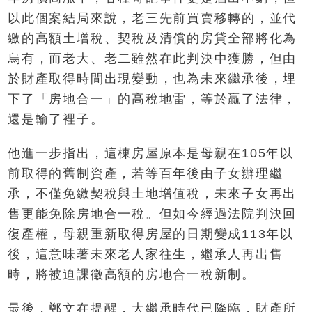
以此個案結局來說，老三先前買賣移轉的，並代
繳的高額土增稅、契稅及清償的房貸全部將化為
烏有，而老大、老二雖然在此判決中獲勝，但由
於財產取得時間出現變動，也為未來繼承後，埋
下了「房地合一」的高稅地雷，等於贏了法律，
還是輸了裡子。
他進一步指出，這棟房屋原本是母親在105年以
前取得的舊制資產，若等百年後由子女辦理繼
承，不僅免繳契稅與土地增值稅，未來子女再出
售更能免除房地合一稅。但如今經過法院判決回
復產權，母親重新取得房屋的日期變成113年以
後，這意味著未來老人家往生，繼承人再出售
時，將被迫課徵高額的房地合一稅新制。
最後，鄭文在提醒，大繼承時代已降臨，財產所