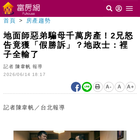
首頁
房產趨勢
地面師惡弟騙母千萬房產！2兄怒
告竟獲「假勝訴」？地政士：裡
子全輸了
記者
陳韋帆
報導
2026/06/14 18:17
A-
A
A+
記者陳韋帆／台北報導