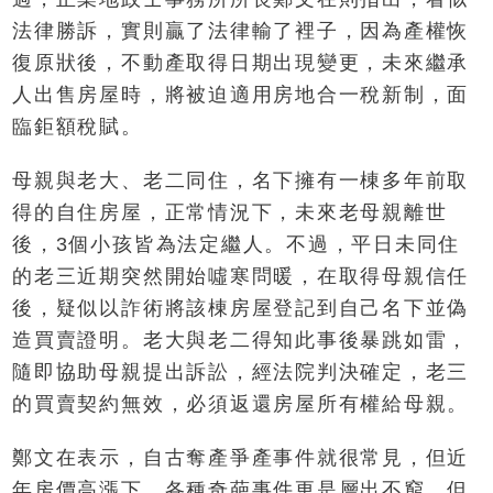
法律勝訴，實則贏了法律輸了裡子，因為產權恢
復原狀後，不動產取得日期出現變更，未來繼承
人出售房屋時，將被迫適用房地合一稅新制，面
臨鉅額稅賦。
母親與老大、老二同住，名下擁有一棟多年前取
得的自住房屋，正常情況下，未來老母親離世
後，3個小孩皆為法定繼人。不過，平日未同住
的老三近期突然開始噓寒問暖，在取得母親信任
後，疑似以詐術將該棟房屋登記到自己名下並偽
造買賣證明。老大與老二得知此事後暴跳如雷，
隨即協助母親提出訴訟，經法院判決確定，老三
的買賣契約無效，必須返還房屋所有權給母親。
鄭文在表示，自古奪產爭產事件就很常見，但近
年房價高漲下，各種奇葩事件更是層出不窮，但