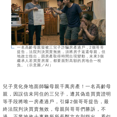
一名高齡母親疑被三兒子詐騙房產過戶，2個哥哥
提告，法院判決買賣無效，須將房子返還母親，但
地政士指出，因房產取得時間出現變動，未來3個
繼承人若買賣房屋，都要面對高額的房地合一稅
負。（示意圖／AI）
兒子竟化身地面師騙母親千萬房產！一名高齡母
親，因誤信未同住的三兒子，遭其偽造買賣證明
等手段將唯一房產過戶，引爆2個哥哥提告，最
終法院判決買賣無效，母親與哥哥們勝訴，不
過，正業地政士事務所所長鄭文在則指出，看似