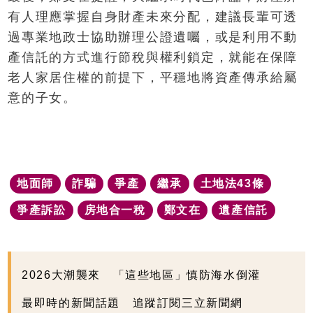
有人理應掌握自身財產未來分配，建議長輩可透
過專業地政士協助辦理公證遺囑，或是利用不動
產信託的方式進行節稅與權利鎖定，就能在保障
老人家居住權的前提下，平穩地將資產傳承給屬
意的子女。
地面師
詐騙
爭產
繼承
土地法43條
爭產訴訟
房地合一稅
鄭文在
遺產信託
2026大潮襲來 「這些地區」慎防海水倒灌
最即時的新聞話題 追蹤訂閱三立新聞網