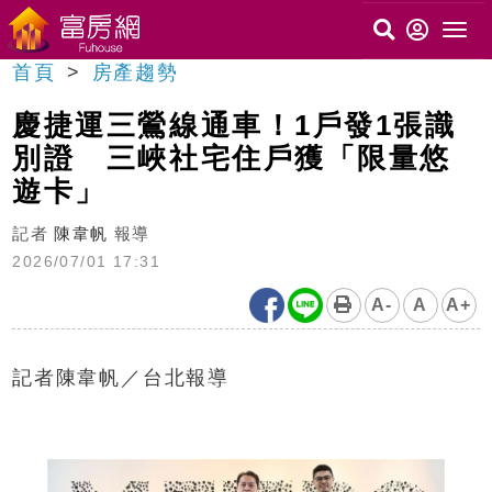
首頁
房產趨勢
慶捷運三鶯線通車！1戶發1張識
別證 三峽社宅住戶獲「限量悠
遊卡」
記者
陳韋帆
報導
2026/07/01 17:31
A-
A
A+
記者陳韋帆／台北報導