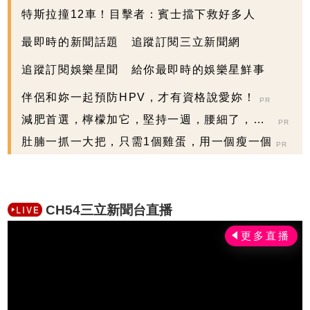
特斯拉撞12車！目擊者：賓士擋下救好多人
最即時的新聞話題 追蹤訂閱三立新聞網
追蹤訂閱娛樂星聞 給你最即時的娛樂星鮮事
伴侶和妳一起預防HPV，才有資格說愛妳！
PR
減肥首選，檸檬加它，堅持一週，腰細了，瘦
PR
到你懷疑人生
肚腩一抓一大把，只需1個雞蛋，用一個瘦一個
PR
CH54三立新聞台直播