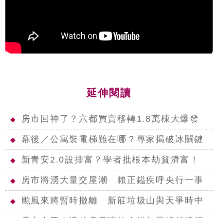
延伸閱讀
房市回神了？六都買賣移轉1.8萬棟大爆發
◆
幕後／公寓裝電梯難在哪？專家揭破冰關鍵
◆
新青安2.0設排富？學者批根本劫貧濟富！
◆
房市將湧大量交屋潮 賴正鎰疾呼央行一事
◆
颱風來將暫時撤離 新莊垃圾山與天爭時中
◆