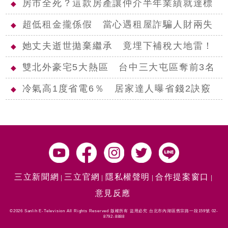
房市全死？這款房產讓仲介半年業績就達標
◆
超低租金攏係假 當心遇租屋詐騙人財兩失
◆
她丈夫逝世拋棄繼承 竟埋下補稅大地雷！
◆
雙北外豪宅5大熱區 台中三大屯區奪前3名
◆
冷氣高1度省電6％ 居家達人曝省錢2訣竅
◆
三立新聞網
三立官網
隱私權聲明
合作提案窗口
意見反應
©2026 Sanlih E-Television All Rights Reserved 版權所有 盜用必究 台北市內湖區舊宗路一段159號 02-
8792-8888