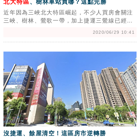
北大特區
、樹林車站買哪？這點完勝
近年因為三峽北大特區崛起，不少人買房會關注
三峽、樹林、鶯歌一帶，加上捷運三鶯線已經在
施工，買不起今年通車的第一階段新北環狀線新
2020/06/29 10:41
店、中和、板橋及新莊，也可往三鶯一帶看屋。
若觀察近5年房價，樹林火車站周邊大樓每坪成
c
交均價為每坪29.3萬元，略高於北大特區的每坪
27萬元，3年內新成屋房價「樹林還是贏過北大
特區」。
沒捷運、餘屋清空！這區房市逆轉勝