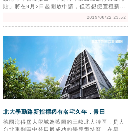
貼」將在9月2日起開放申請，但若想便宜租新房
子，還是可以考慮抽社會住宅。例如新北市三峽
2019/08/22 23:52
區三樹路與國光路交叉口、國家教育研究院對
側，新落成的「三峽國光青年社會住宅」將在9
c
月16日開放申請，共有241戶，最便宜只要月租
6000元。
北大學勤路新指標稀有名宅久年．青田
德國海得堡大學城為藍圖的三峽北大特區，是大
台北重劃區中發展最成功的學院型特區。在早期