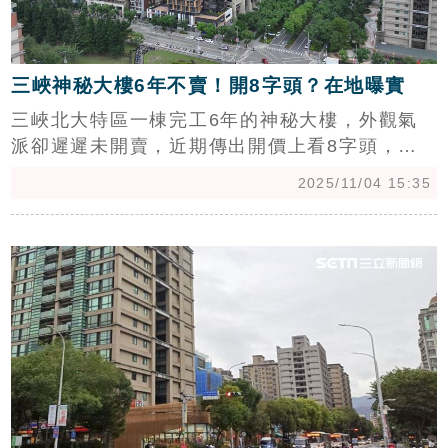
三峽神秘大樓6年不賣！開8字頭？在地曝實
三峽北大特區一棟完工6年的神秘大樓，外觀氣
派卻遲遲未開賣，近期傳出開價上看8字頭，引
發當地熱議。在地房仲指出，目前三峽房價雖然
2025/11/04 15:35
約5~6字頭，但該案屬指標豪宅規劃，8字頭開價
並非空穴來風。陳韋帆）
c