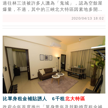
過往林三淡被許多人譏為「鬼城」，認為空餘屋
爆量，不過，其中的三峽北大特區因素地多開發
飽和，且面積不如林口新市鎮與淡海新市鎮大，
2020/04/13 18:02
在人口移入之下，橫跨樹林三峽、屬於北大特區
的5個里，在2018年第4季餘屋僅剩下193戶，房
c
市價量穩健。
比單身租金補貼誘人 6千租
北大特區
政府今年首度推出「單身青年及鼓勵婚育租金補