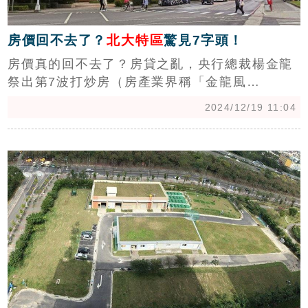
房價回不去了？
北大特區
驚見7字頭！
房價真的回不去了？房貸之亂，央行總裁楊金龍
祭出第7波打炒房（房產業界稱「金龍風
暴」），房市買氣急速腰斬，但新北市北大特區
2024/12/19 11:04
樹林門牌的預售案「將捷朗學」卻出現了7字頭
房價。中信房屋研展室副理莊思敏指出，「現階
c
段房貸之亂、央行打炒房，失去房價攀漲的期待
性，買氣翻轉，今年第三季已進入了房價盤整
期，『將捷朗學』估計屬於個案表現。」（陳韋
帆）