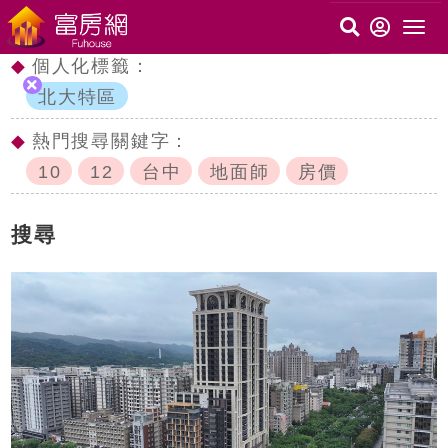
◆
個人化標籤：
北大特區
◆
熱門搜尋關鍵字：
10
12
台中
地面師
房價
搜尋
c