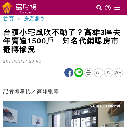
首頁
房產趨勢
台積小宅風吹不動了？高雄3區去
年賣逾1500戶 知名代銷曝房市
翻轉慘況
2025/03/27 20:50
A-
A
A+
記者陳韋帆／高雄報導