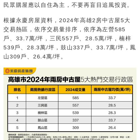
民眾購屋應以自住為主，不要再盲目追風投資。
根據永慶房屋資料，2024年高雄2房中古屋5大
交易熱區，依序交易量排序，依序為左營585
戶、33.7萬/坪，三民557戶、28.5萬/坪，楠梓
539戶、28.3萬/坪，鼓山337戶、33.7萬/坪，鳳
山309戶、26.4萬/坪。