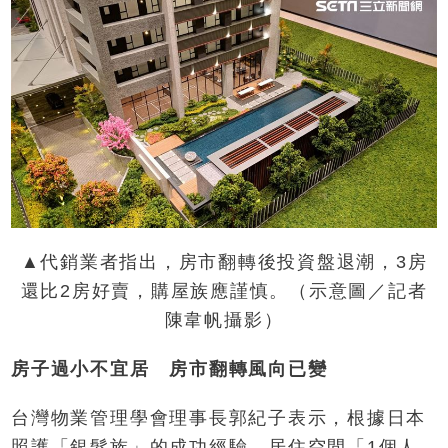
▲代銷業者指出，房市翻轉後投資盤退潮，3房
還比2房好賣，購屋族應謹慎。（示意圖／記者
陳韋帆攝影）
房子過小不宜居 房市翻轉風向已變
台灣物業管理學會理事長郭紀子表示，根據日本
照護「銀髮族」的成功經驗，居住空間「1個人