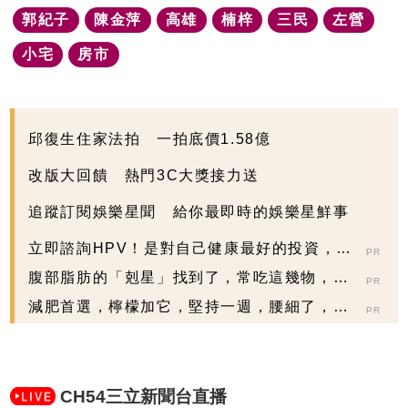
郭紀子
陳金萍
高雄
楠梓
三民
左營
小宅
房市
邱復生住家法拍 一拍底價1.58億
改版大回饋 熱門3C大獎接力送
追蹤訂閱娛樂星聞 給你最即時的娛樂星鮮事
立即諮詢HPV！是對自己健康最好的投資，把
PR
握現在不嫌晚...
腹部脂肪的「剋星」找到了，常吃這幾物，吃
PR
走大肚囊，瘦出...
減肥首選，檸檬加它，堅持一週，腰細了，瘦
PR
到你懷疑人生
CH54三立新聞台直播