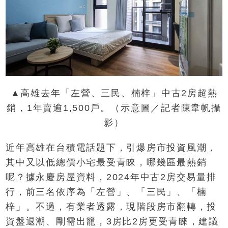
▲高雄去年「左營、三民、楠梓」中古2房超熱
銷，1年賣逾1,500戶。（示意圖／記者陳韋帆攝
影）
近年高雄在台積電話題下，引爆房市投資風潮，
其中又以低總價小宅最受青睞，哪幾區最熱銷
呢？據永慶房屋資料，2024年中古2房交易量排
行，前三名依序為「左營」、「三民」、「楠
梓」。不過，有業者透露，現階段房市翻轉，投
資盤退潮、剛需出籠，3房比2房更受青睞，建議