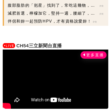
腹部脂肪的「剋星」找到了，常吃這幾物，吃
PR
走大肚囊，瘦出...
減肥首選，檸檬加它，堅持一週，腰細了，瘦
PR
到你懷疑人生
伴侶和妳一起預防HPV，才有資格說愛妳！
PR
CH54三立新聞台直播