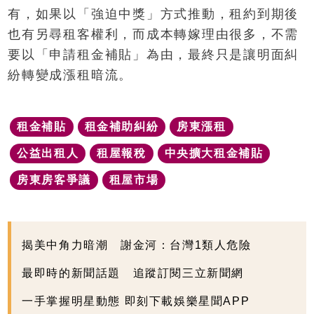
有，如果以「強迫中獎」方式推動，租約到期後
也有另尋租客權利，而成本轉嫁理由很多，不需
要以「申請租金補貼」為由，最終只是讓明面糾
紛轉變成漲租暗流。
租金補貼
租金補助糾紛
房東漲租
公益出租人
租屋報稅
中央擴大租金補貼
房東房客爭議
租屋市場
揭美中角力暗潮 謝金河：台灣1類人危險
最即時的新聞話題 追蹤訂閱三立新聞網
一手掌握明星動態 即刻下載娛樂星聞APP