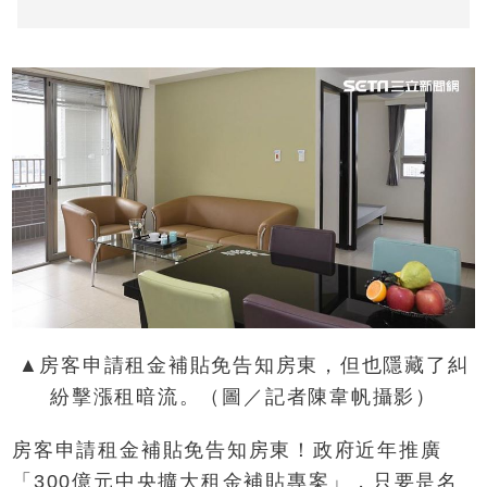
▲房客申請租金補貼免告知房東，但也隱藏了糾
紛擊漲租暗流。（圖／記者陳韋帆攝影）
房客申請租金補貼免告知房東！政府近年推廣
「300億元中央擴大租金補貼專案」，只要是名