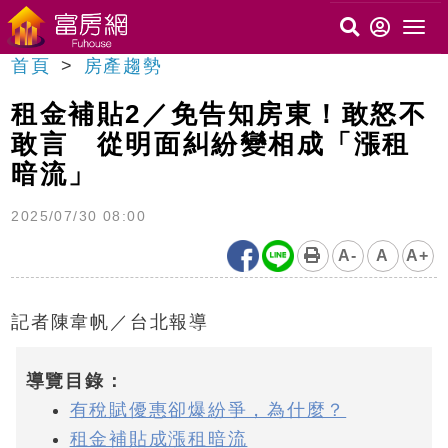
首頁
房產趨勢
租金補貼2／免告知房東！敢怒不
敢言 從明面糾紛變相成「漲租
暗流」
2025/07/30 08:00
A-
A
A+
記者陳韋帆／台北報導
導覽目錄：
有稅賦優惠卻爆紛爭，為什麼？
租金補貼成漲租暗流