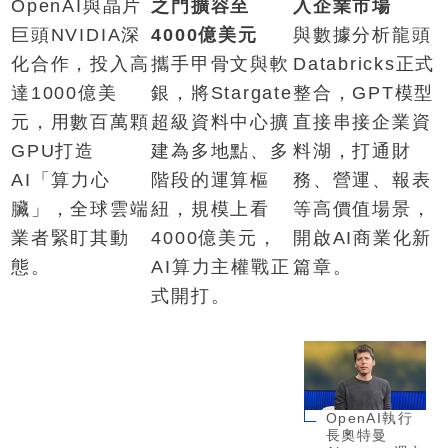
OpenAI與晶片
之門擴容至
入企業市場
巨頭NVIDIA深
4000億美元
與數據分析龍頭
化合作，投入高
攜手甲骨文與軟
Databricks正式
達1000億美
銀，將Stargate
整合，GPT模型
元，用數百萬顆
超級資料中心擴
直接串接企業資
GPU打造
建為多地點、多
料湖，打通財
AI「算力心
階段的運算樞
務、營運、報表
臟」，全球雲端
紐，規模上看
等高價值場景，
業者緊盯其動
4000億美元，
開啟AI商業化新
態。
AI算力主權戰正
篇章。
式開打。
OpenAI執行
長奧特曼