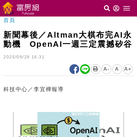
首頁
新聞幕後／Altman大棋布完AI永
動機 OpenAI一週三定震撼矽谷
2025/09/28 16:31
A-
A
A+
科技中心／李宜樺報導