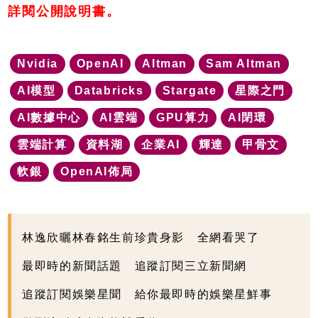
詳閱公開說明書。
Nvidia
OpenAI
Altman
Sam Altman
AI模型
Databricks
Stargate
星際之門
AI數據中心
AI雲端
GPU算力
AI閉環
雲端計算
資料湖
企業AI
輝達
甲骨文
軟銀
OpenAI佈局
林逸欣曬林春銘生前珍貴身影 全網看哭了
最即時的新聞話題 追蹤訂閱三立新聞網
追蹤訂閱娛樂星聞 給你最即時的娛樂星鮮事