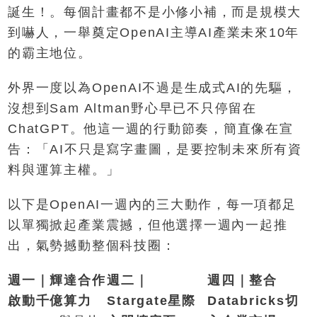
誕生！。每個計畫都不是小修小補，而是規模大
到嚇人，一舉奠定OpenAI主導AI產業未來10年
的霸主地位。
外界一度以為OpenAI不過是生成式AI的先驅，
沒想到Sam Altman野心早已不只停留在
ChatGPT。他這一週的行動節奏，簡直像在宣
告：「AI不只是寫字畫圖，是要控制未來所有資
料與運算主權。」
以下是OpenAI一週內的三大動作，每一項都足
以單獨掀起產業震撼，但他選擇一週內一起推
出，氣勢撼動整個科技圈：
週一｜輝達合作
週二｜
週四｜整合
啟動千億算力
Stargate星際
Databricks切