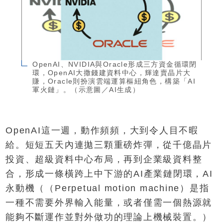
OpenAI、NVIDIA與Oracle形成三方資金循環閉
環，OpenAI大撒錢建資料中心，輝達賣晶片大
賺，Oracle則扮演雲端運算樞紐角色，構築「AI
軍火鏈」。（示意圖／AI生成）
OpenAI這一週，動作頻頻，大到令人目不暇
給。短短五天內連拋三顆重磅炸彈，從千億晶片
投資、超級資料中心布局，再到企業級資料整
合，形成一條橫跨上中下游的AI產業鏈閉環，AI
永動機（（Perpetual motion machine）是指
一種不需要外界輸入能量，或者僅需一個熱源就
能夠不斷運作並對外做功的理論上機械裝置。）