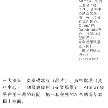
Altman一週內
三連發！從
GPU、資料中
心到企業應
用，每一步都
直搗AI核心。
OpenAI與
Databricks整
合，打開AI模
型商用入口，
企業應用戰爭
正式開打。
（圖／翻攝自
Steve
Jurvetson）
三大決策，從基礎建設（晶片）、資料處理（資
料中心），到最終應用（企業場景），Altman幾
乎在用一週的時間，把一套完整的AI帝國骨架給
擺上檯面。