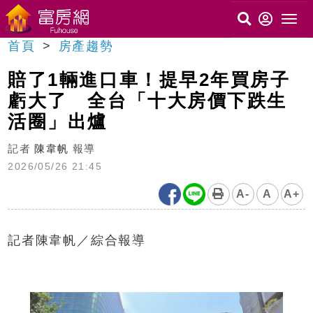
首頁
房產趨勢
賠了1輛進口車！提早2年買房子
虧大了 全台「十大房價下跌生
活圈」出爐
記者
陳韋帆
報導
2026/05/26 21:45
A-
A
A+
記者陳韋帆／綜合報導