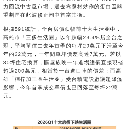
力回流中古屋市場，過去靠題材炒作的蛋白區與
重劃區在此波修正潮中首當其衝。
根據591統計，全台房價跌幅前十大生活圈中，
高雄市「三多生活圈」以年跌幅23.4%居全台之
冠，平均單價由去年首季的每坪29萬元下滑至今
年的22萬元，一年間單坪價差高達7萬元。若以
30坪住宅換算，購屋族晚一年進場總價直接現省
超過200萬元，相當於一台進口車的價差；而高
雄「楠梓加工區生活圈」受台積電設廠議題降溫
影響，今年首季成交單價也已回落至每坪22萬
元。