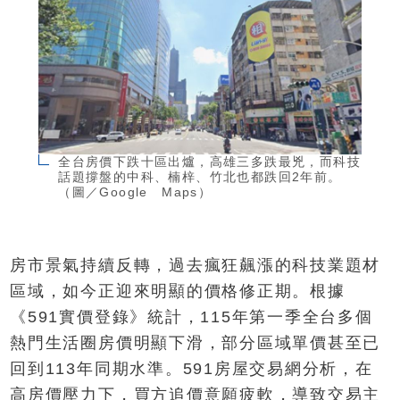
全台房價下跌十區出爐，高雄三多跌最兇，而科技
話題撐盤的中科、楠梓、竹北也都跌回2年前。
（圖／Google Maps）
房市景氣持續反轉，過去瘋狂飆漲的科技業題材
區域，如今正迎來明顯的價格修正期。根據
《591實價登錄》統計，115年第一季全台多個
熱門生活圈房價明顯下滑，部分區域單價甚至已
回到113年同期水準。591房屋交易網分析，在
高房價壓力下，買方追價意願疲軟，導致交易主