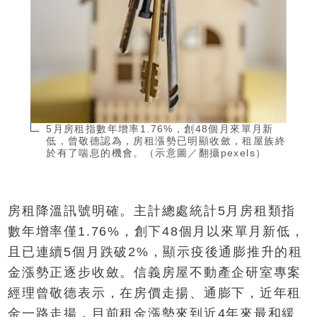
5月房租指數年增率1.76%，創48個月來單月新
低，曾敬德認為，房租漲勢已明顯收斂，租屋族終
於有了喘息的機會。（示意圖／翻攝pexels）
房租降溫訊號明確。主計總處統計5月房租類指
數年增率僅1.76%，創下48個月以來單月新低，
且已連續5個月跌破2%，顯示疫後通膨推升的租
金漲勢正逐步收斂。信義房屋不動產企研室專案
經理曾敬德表示，在房價走揚、通膨下，近年租
金一路走揚，目前租金漲勢來到近4年來最和緩