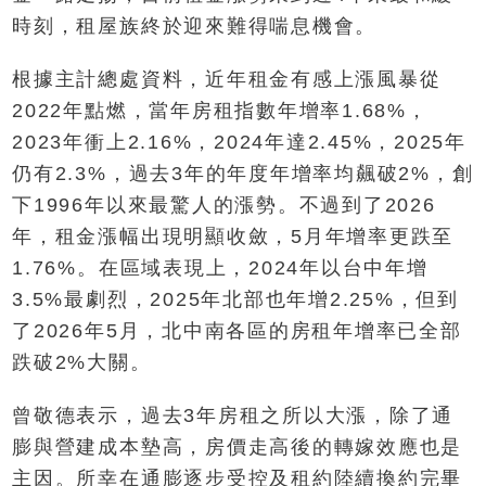
時刻，租屋族終於迎來難得喘息機會。
根據主計總處資料，近年租金有感上漲風暴從
2022年點燃，當年房租指數年增率1.68%，
2023年衝上2.16%，2024年達2.45%，2025年
仍有2.3%，過去3年的年度年增率均飆破2%，創
下1996年以來最驚人的漲勢。不過到了2026
年，租金漲幅出現明顯收斂，5月年增率更跌至
1.76%。在區域表現上，2024年以台中年增
3.5%最劇烈，2025年北部也年增2.25%，但到
了2026年5月，北中南各區的房租年增率已全部
跌破2%大關。
曾敬德表示，過去3年房租之所以大漲，除了通
膨與營建成本墊高，房價走高後的轉嫁效應也是
主因。所幸在通膨逐步受控及租約陸續換約完畢