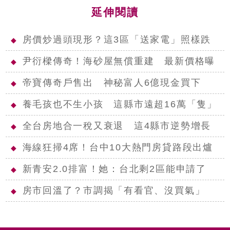
延伸閱讀
房價炒過頭現形？這3區「送家電」照樣跌
◆
尹衍樑傳奇！海砂屋無償重建 最新價格曝
◆
帝寶傳奇戶售出 神秘富人6億現金買下
◆
養毛孩也不生小孩 這縣市遠超16萬「隻」
◆
全台房地合一稅又衰退 這4縣市逆勢增長
◆
海線狂掃4席！台中10大熱門房貸路段出爐
◆
新青安2.0排富！她：台北剩2區能申請了
◆
房市回溫了？市調揭「有看官、沒買氣」
◆