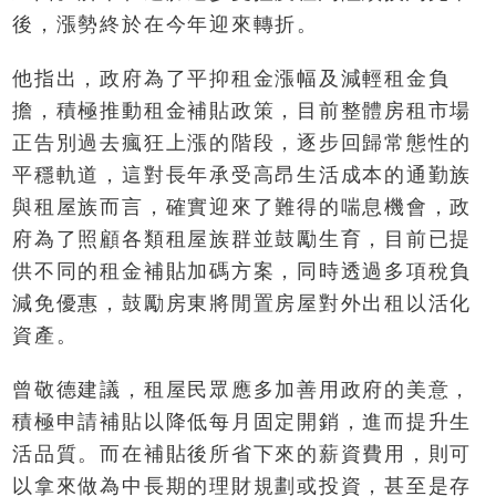
後，漲勢終於在今年迎來轉折。
他指出，政府為了平抑租金漲幅及減輕租金負
擔，積極推動租金補貼政策，目前整體房租市場
正告別過去瘋狂上漲的階段，逐步回歸常態性的
平穩軌道，這對長年承受高昂生活成本的通勤族
與租屋族而言，確實迎來了難得的喘息機會，政
府為了照顧各類租屋族群並鼓勵生育，目前已提
供不同的租金補貼加碼方案，同時透過多項稅負
減免優惠，鼓勵房東將閒置房屋對外出租以活化
資產。
曾敬德建議，租屋民眾應多加善用政府的美意，
積極申請補貼以降低每月固定開銷，進而提升生
活品質。而在補貼後所省下來的薪資費用，則可
以拿來做為中長期的理財規劃或投資，甚至是存