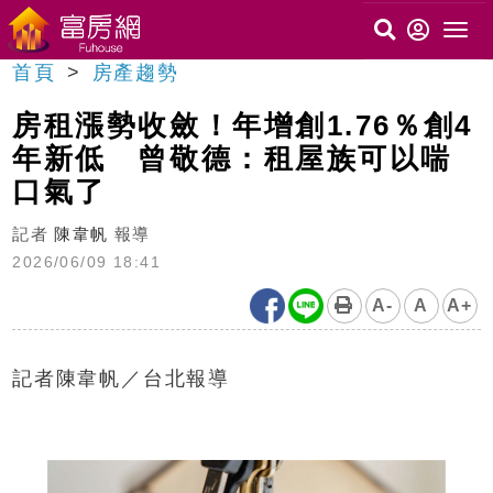
首頁
房產趨勢
房租漲勢收斂！年增創1.76％創4
年新低 曾敬德：租屋族可以喘
口氣了
記者
陳韋帆
報導
2026/06/09 18:41
A-
A
A+
記者陳韋帆／台北報導