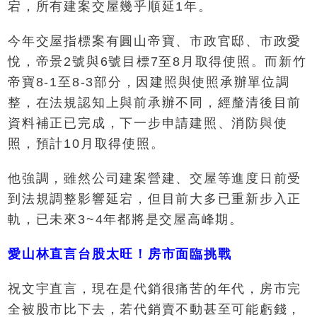
宕，所有建案交屋幾乎順延1年。
今年交屋指標案有圓山帝寶、市政官邸、市政愛
悅，帝景2號與6號目標7至8月取得使照。而新竹
帝寶8-1至8-3部分，因建照與使照承辦單位調
整，在法規認知上與前承辦不同，經釐清後目前
資料補正已完成，下一步申請建照、消防與使
照，預計10月取得使照。
他強調，雖然公司建案營建、交屋等進度日前受
到法規調整影響延宕，但目前大多已重新步入正
軌，已未來3~4年都將是交屋高峰期。
愛山林直言台股太旺！房市面臨挑戰
祝文宇直言，現在是代銷很痛苦的年代，房市完
全被股市比下去，若代銷賣不動甚至可能虧錢，