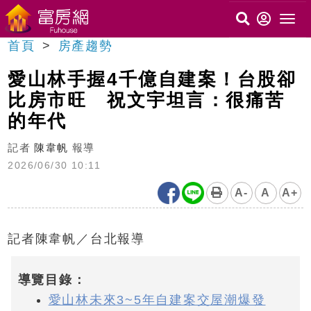
首頁
房產趨勢
愛山林手握4千億自建案！台股卻
比房市旺 祝文宇坦言：很痛苦
的年代
記者
陳韋帆
報導
2026/06/30 10:11
A-
A
A+
記者陳韋帆／台北報導
導覽目錄：
愛山林未來3~5年自建案交屋潮爆發