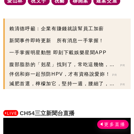
愛山林
祝文宇
祝藝
聯開案
建案交屋
賴清德呼籲：企業有賺錢就該幫員工加薪
新聞事件即時更新 所有消息一手掌握！
一手掌握明星動態 即刻下載娛樂星聞APP
腹部脂肪的「剋星」找到了，常吃這幾物，吃
PR
走大肚囊，瘦出...
伴侶和妳一起預防HPV，才有資格說愛妳！
PR
減肥首選，檸檬加它，堅持一週，腰細了，瘦
PR
到你懷疑人生
CH54三立新聞台直播