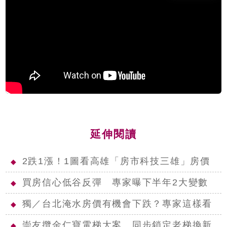
延伸閱讀
2跌1漲！1圖看高雄「房市科技三雄」房價
◆
買房信心低谷反彈 專家曝下半年2大變數
◆
獨／台北淹水房價有機會下跌？專家這樣看
◆
崇友攬金仁寶電梯大案 同步鎖定老梯換新
◆