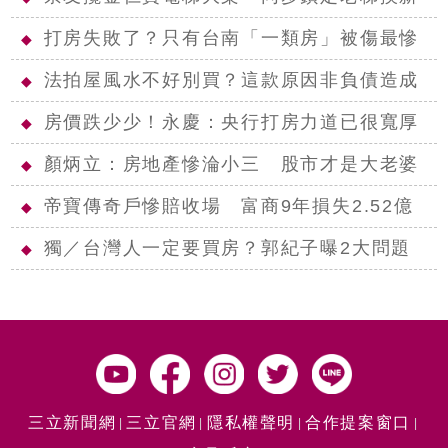
打房失敗了？只有台南「一類房」被傷最慘
◆
法拍屋風水不好別買？這款原因非負債造成
◆
房價跌少少！永慶：央行打房力道已很寬厚
◆
顏炳立：房地產慘淪小三 股市才是大老婆
◆
帝寶傳奇戶慘賠收場 富商9年損失2.52億
◆
獨／台灣人一定要買房？郭紀子曝2大問題
◆
三立新聞網
三立官網
隱私權聲明
合作提案窗口