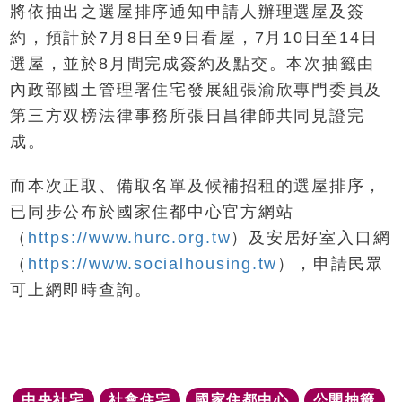
將依抽出之選屋排序通知申請人辦理選屋及簽
約，預計於7月8日至9日看屋，7月10日至14日
選屋，並於8月間完成簽約及點交。本次抽籤由
內政部國土管理署住宅發展組張渝欣專門委員及
第三方双榜法律事務所張日昌律師共同見證完
成。
而本次正取、備取名單及候補招租的選屋排序，
已同步公布於國家住都中心官方網站
（
https://www.hurc.org.tw
）及安居好室入口網
（
https://www.socialhousing.tw
），申請民眾
可上網即時查詢。
中央社宅
社會住宅
國家住都中心
公開抽籤