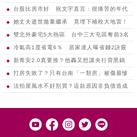
台股比房市好 祝文宇直言：很痛苦的年代
◆
她丈夫逝世拋棄繼承 竟埋下補稅大地雷！
◆
雙北外豪宅5大熱區 台中三大屯區奪前3名
◆
冷氣高1度省電6％ 居家達人曝省錢2訣竅
◆
新青安2.0真要推？他轟又想讓央行背黑鍋
◆
打房失敗了？只有台南「一類房」被傷最慘
◆
法拍屋風水不好別買？這款原因非負債造成
◆