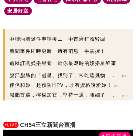
安居好室
中聯油脂遞件申請復工 中市府打臉駁回
新聞事件即時更新 所有消息一手掌握！
追蹤訂閱娛樂星聞 給你最即時的娛樂星鮮事
腹部脂肪的「剋星」找到了，常吃這幾物，吃
PR
走大肚囊，瘦出...
伴侶和妳一起預防HPV，才有資格說愛妳！
PR
減肥首選，檸檬加它，堅持一週，腰細了，瘦
PR
到你懷疑人生
CH54三立新聞台直播