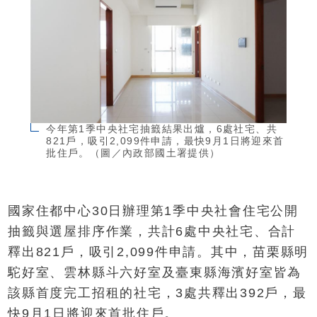
今年第1季中央社宅抽籤結果出爐，6處社宅、共
821戶，吸引2,099件申請，最快9月1日將迎來首
批住戶。（圖／內政部國土署提供）
國家住都中心30日辦理第1季中央社會住宅公開
抽籤與選屋排序作業，共計6處中央社宅、合計
釋出821戶，吸引2,099件申請。其中，苗栗縣明
駝好室、雲林縣斗六好室及臺東縣海濱好室皆為
該縣首度完工招租的社宅，3處共釋出392戶，最
快9月1日將迎來首批住戶。