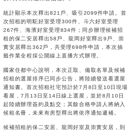
統計顯示本次釋出821戶、吸引2099件申請。首
次招租的明駝好室受理300件、斗六好室受理
267件、海濱好室受理834件；同步辦理候補招
租的保二安居釋出58戶、龍岡好室釋出9戶、崇
實安居釋出362戶，共受理698件申請，本次抽
籤作業全程採公開線上直播方式辦理。
國家住都中心說明，本次正取、備取名單及候補
招租的選屋排序已同步公告，將陸續發送看選屋
通知書。首次招租社宅預計於7月8日至10日現場
看屋，7月13日至14日線上選屋，並於8月10日
起陸續辦理簽約及點交；其餘合格申請人將納入
候租名冊，未來有房型釋出將依序通知遞補。
候補招租的保二安居、龍岡好室及崇實安居，則