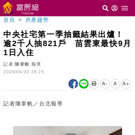
首頁
房產趨勢
中央社宅第一季抽籤結果出爐！
逾2千人抽821戶 苗雲東最快9月
1日入住
記者
陳韋帆
報導
2026/06/30 18:29
A-
A
A+
記者陳韋帆／台北報導