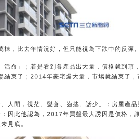
4萬棟，比去年情況好，但只能視為下跌中的反彈
錢、活命」；若是看到各產品出大量，價格就到頂
場結束了；2014年豪宅爆大量，市場就結束了
少、人閒，視茫、髮蒼、齒搖、話少」；房屋產品
；因此他認為，2017年買盤最大誘因是價格，
跌未見底。