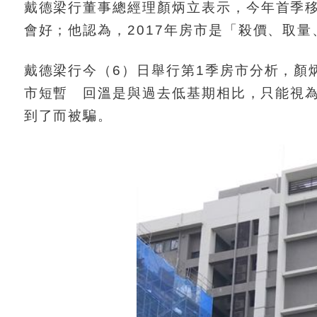
戴德梁行董事總經理顏炳立表示，今年首季
會好；他認為，2017年房市是「殺價、取
戴德梁行今（6）日舉行第1季房市分析，顏
市短暫 回溫是與過去低基期相比，只能視
到了而被騙。