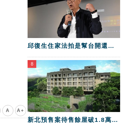
邱復生住家法拍是幫台開還
債？台開喊告！
8
A
A+
新北預售案待售餘屋破1.8萬
戶 三市最多