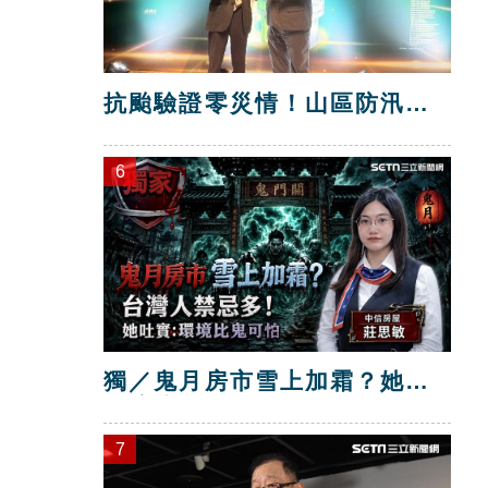
抗颱驗證零災情！山區防汛工
程獲獎
6
獨／鬼月房市雪上加霜？她：
環境比鬼可怕
7