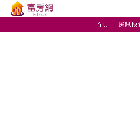
首頁
房訊快