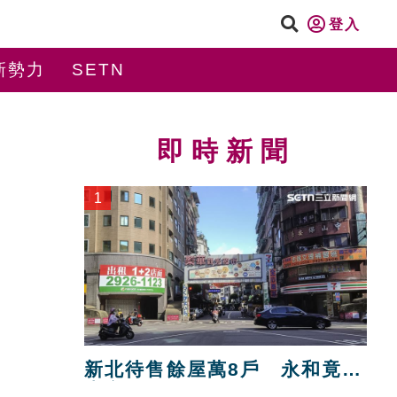
登入
新勢力
SETN
即時新聞
1
新北待售餘屋萬8戶 永和竟只
賣贏八里！