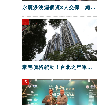
永慶涉洩漏個資3人交保 總部
解除加盟！
4
豪宅價格鬆動！台北之星單坪
跌破200萬元
5