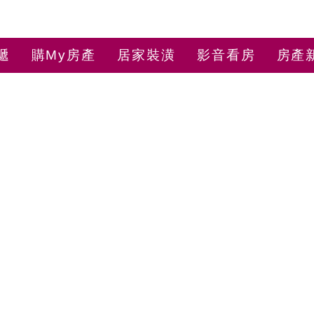
遞
購My房產
居家裝潢
影音看房
房產