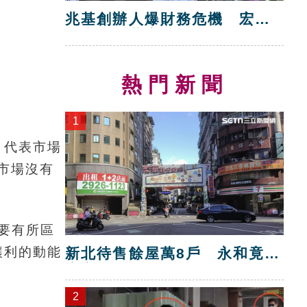
兆基創辦人爆財務危機 宏碁
救火指派董座
熱門新聞
。
1
，代表市場
，市場沒有
要有所區
讓利的動能
新北待售餘屋萬8戶 永和竟只
賣贏八里！
2