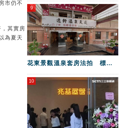
房市仍不
9
好，其實房
以為夏天
花東景觀溫泉套房法拍 標脫
總價金1725萬
10