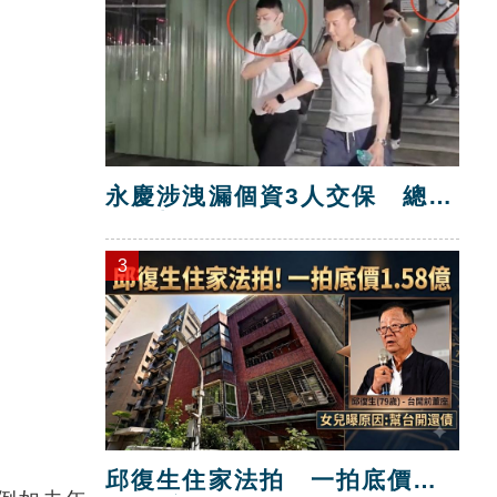
永慶涉洩漏個資3人交保 總部
解除加盟！
3
邱復生住家法拍 一拍底價