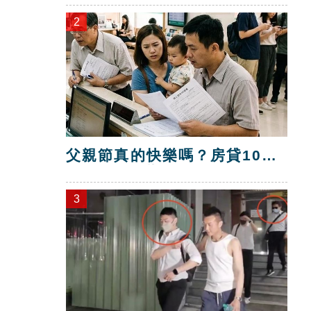
2
父親節真的快樂嗎？房貸10年
暴增逾400萬
3