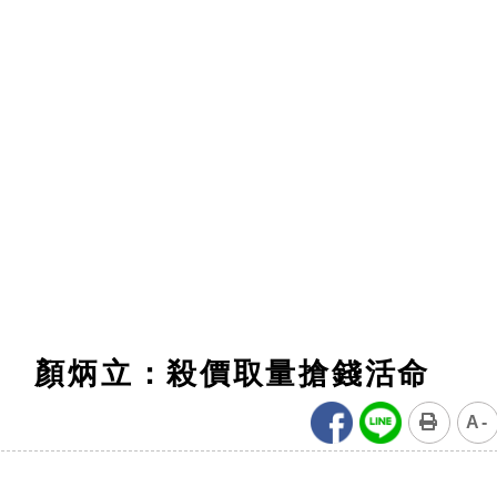
市 顏炳立：殺價取量搶錢活命
A-