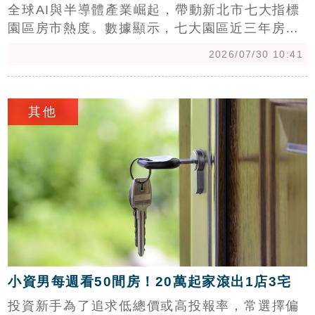
全球AI與半導體產業崛起，帶動新北市七大指標
園區房市熱度。數據顯示，七大園區近三年房價
漲幅均超越所屬行政區，其中土城頂埔科技園區
2026/07/30 10:41
漲幅高達28.9%居冠，而新店寶高智慧產業園區
則以每坪63.9萬元成為新北最貴園區。永慶房屋
c
分析指出，高科技產業進駐帶來大量就業剛需，
其他
為房價提供堅實支撐。除了土城頂埔受惠於捷運
三鶯線利多外，新店寶高因鴻海、特斯拉等國際
大廠進駐，結合裕隆城商圈機能，成為房市焦
點。此外，新莊知識產業園區憑藉雙捷運優勢與
企業總部加持，房價表現同樣亮眼。隨著產業持
續擴展，交通與生活機能完善的園區周邊，已成
為新北房市極具成長潛力的熱門區域。
小資男每週看50間房！20萬起家滾出1店3宅
投資新手為了追求低總價或高投報率，常選擇偏