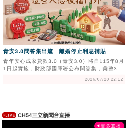
青安3.0問答集出爐 離婚停止利息補貼
青年安心成家貸款3.0（青安3.0）將自115年8月
1日起實施，財政部國庫署公布問答集，彙整32
項常見問題，其中針對婚育家庭貸後關係消滅，
2026/07/28 22:12
除了因配偶死亡者，若貸後借款人婚姻關係消
滅，將停止超過新台幣1000萬元核貸額度的利息
補貼，並由承辦銀行追回已溢領的利息補貼。
CH54三立新聞台直播