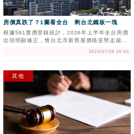
房價真跌了？1圖看全台 剩台北鐵板一塊
根據591實價登錄統計，2026年上半年全台房價
出現明顯修正，惟台北市新舊屋價格逆勢走揚，
表現最為堅挺。數據顯示，全台新成屋平均單價
2026/07/28 18:40
年減2.5%，老屋年減7.1%，除雙北外，其餘縣
市皆呈現下跌態勢。專家分析，北市因素地稀缺
c
及都更紅利支撐，房價居高不下；反觀桃竹以南
其他
地區，蛋白區因投資客退場與交屋潮壓力出現顯
著回檔。展望下半年，房市核心區買盤穩健，市
場焦點將轉向「青安3.0」政策利多，能否有效帶
動中南部房市突破盤整，成為後續觀察關鍵指
標。