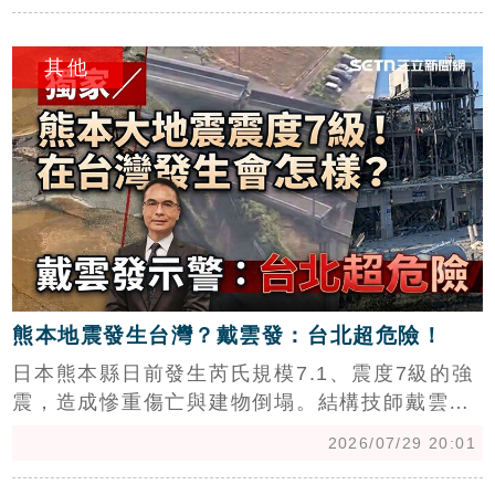
會理事長鄭子賢指出，修法後若被繼承人預立遺
c
囑，兄弟姊妹將不得再主張特留分，但若無遺
其他
囑，仍保有法定繼承權。全聯會特別提醒，單身
族、頂客族或有特定照顧需求者，應把握機會及
早預立合法遺囑，並可搭配不動產或安養信託等
工具，以確保遺產能依個人意願妥善分配，有效
降低家族爭產風險，實現資產傳承的自主與安全
規劃。
熊本地震發生台灣？戴雲發：台北超危險！
日本熊本縣日前發生芮氏規模7.1、震度7級的強
震，造成慘重傷亡與建物倒塌。結構技師戴雲發
對此示警，台灣目前逾30年以上老屋已突破500
2026/07/29 20:01
萬戶，佔全台房屋總數一半以上，若發生同等級
地震，後果恐不堪設想。特別是台北盆地因地形