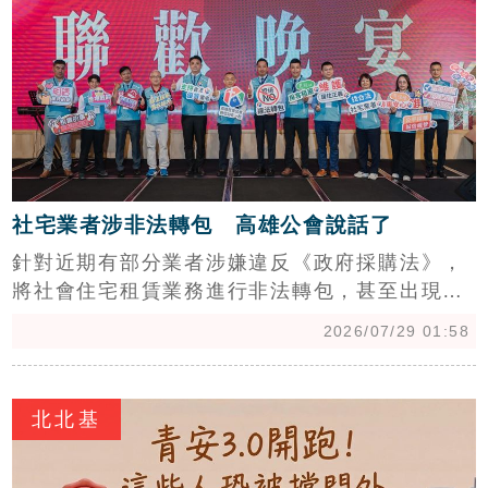
工業廠房需求持續強勁，與冷淡的住宅市場形成
強烈對比。華映龍潭廠的順利標脫，不僅為華映
破產清算畫下重要里程碑，也反映出當前房地產
市場「廠辦熱、住宅冷」的明顯產業分化趨勢。
社宅業者涉非法轉包 高雄公會說話了
針對近期有部分業者涉嫌違反《政府採購法》，
將社會住宅租賃業務進行非法轉包，甚至出現
「一案雙收」情事，引發市場秩序疑慮。高雄市
2026/07/29 01:58
租賃住宅服務商業同業公會理事長劉國2嚴正表
態，強調公會堅決維護產業秩序，全力支持主管
c
機關依法查處，並呼籲全體同業回歸誠信經營，
北北基
切勿以身試法。