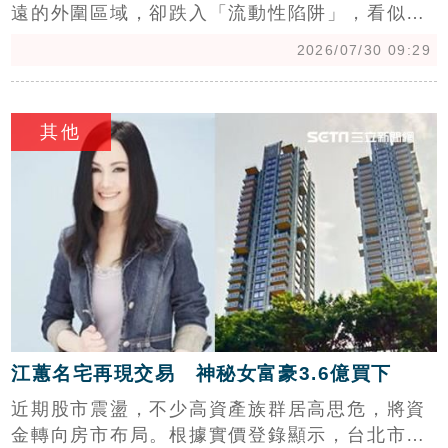
遠的外圍區域，卻跌入「流動性陷阱」，看似便
宜卻不易出租、不易脫手，資金卡死，房產達人
2026/07/30 09:29
陳冠允認為，房產投資不能只看投報率，而是應
鎖定人口集中、租買需求穩定的核心商圈。而他
c
每週至少看50間房，「買房一定要思考誰來跟你
其他
租？誰來跟你買？」陳冠允掌握流通性，從中古
屋換到預售屋、再買店面，手握1店3宅，房產市
值累積至9千萬元。
江蕙名宅再現交易 神秘女富豪3.6億買下
近期股市震盪，不少高資產族群居高思危，將資
金轉向房市布局。根據實價登錄顯示，台北市頂