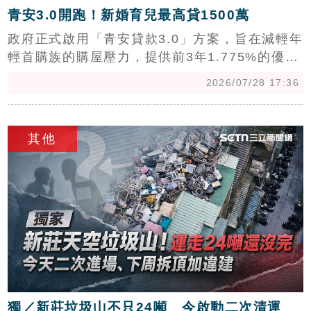
青安3.0開跑！新婚育兒最高貸1500萬
政府正式啟用「青安貸款3.0」方案，旨在減輕年
輕首購族的購屋壓力，提供前3年1.775%的優惠
利率。然而，新制新增年所得200萬以下、未滿
2026/07/28 17:36
50歲及房價上限等嚴格限制，引發市場熱議。專
家指出，此舉可能導致雙北、新竹等高房價區域
c
的買房主力，因收入或房價門檻而看得到卻吃不
其他
到補助。此外，優惠補貼將在3年後採取逐年退
場機制，利率逐步調升，提醒首購族在申請前應
審慎評估個人財務條件，政策後續能否精準分配
資源，將成為市場關注焦點。
獨／新莊垃圾山不只24噸 今啟動二次清運