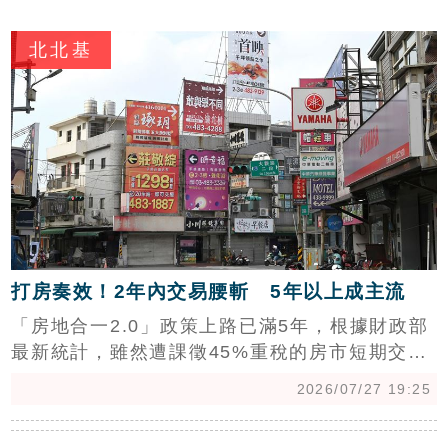
專家莊思敏分析，新店漲幅主因與轄區範圍廣闊
c
導致的均價計算誤差有關。儘管房市面臨高檔修
北北基
正，但相較於炒作題材的區域，新北精華區因擁
有穩定的剛性需求及台北市外溢人口支撐，整體
房價走勢相對抗跌。目前五大區房價震盪幅度處
於漲跌不明顯態勢，市場正回歸理性交易，呈現
多空交戰後的緩步修正格局。
打房奏效！2年內交易腰斬 5年以上成主流
「房地合一2.0」政策上路已滿5年，根據財政部
最新統計，雖然遭課徵45%重稅的房市短期交易
案件累積達10.6萬件，但適用該稅率的2年內短
2026/07/27 19:25
期交易占比呈現逐年下降趨勢。該比例已從2022
年高點的25.5%，一路大幅下滑至2026年第一季