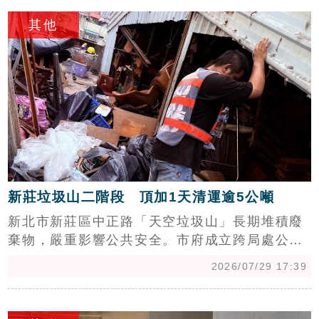
c
造成的「盆地效應」及「土壤液化」問題，使都
其他
會區更顯脆弱。戴雲發強調，台灣都更與危老重
建速度明顯追不上房屋老化速度，面對強震威
脅，民眾應提升居安思危的意識，政府也應加強
建築安全法規與重建進度，以避免地震憾事重
演，保障國人生命安全。
新莊垃圾山二階段 頂加1天清運逾5公噸
新北市新莊區中正路「天空垃圾山」長期堆積廢
棄物，嚴重影響公共安全。市府成立跨局處公安
小組，已完成第一階段頂樓外部清運，並於28日
2026/07/29 17:39
啟動第二階段，針對約25坪的頂樓違建內部進行
清理，首日即運出逾5公噸垃圾，預計本週內清
c
理完畢。環保局與拆除大隊接力進場，後續將執