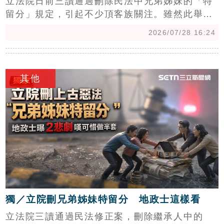
立法院日前三讀通過刪除民法中兄弟姊妹的「特
留分」規定，引起不少頂客族關注。雖然此舉能
避免生前遺願遭兄弟姊妹干擾，但因父母仍保有
2026/07/28 16:24
特留分權利，導致不少民眾直呼修法「只修一
半」，仍擔憂遺產遭長輩爭奪。專家指出，台灣
c
繼承法規長期參考歐美舊制，未能與時俱進，導
其他
致遺囑效力受限，衍生諸多民事爭產糾紛。地政
士建議，在法規尚未全面翻新前，「立遺囑」仍
是保障資產分配的首要手段，但呼籲政府應重新
檢視繼承相關條文，避免持續以「擠牙膏」式修
法浪費司法資源，應落實尊重遺囑意願，從根本
解決爭產問題，確保民眾權益受損風險降至最
低。
獨／立院刪兄弟姊妹特留分 地政士這樣看
立法院三讀通過民法修正案，刪除繼承人中的