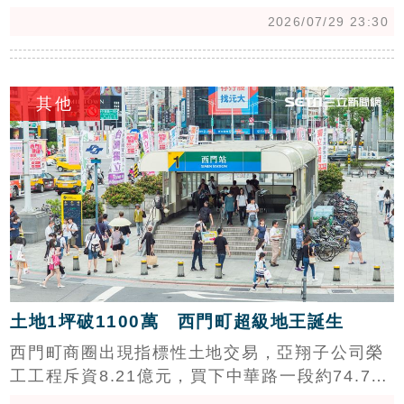
級豪宅「元利信義聯勤」與「皇翔御琚」於5月
2026/07/29 23:30
接連出現無貸款購屋交易，總價分別高達3.6億與
4.3億元。台灣房屋趨勢中心執行長張旭嵐分析，
c
儘管股市AI熱潮引人注目，但豪宅高保值性與穩
其他
定性更受青睞，富豪棄股入房趨勢顯著，顯示頂
級豪宅魅力更勝台積電。此外，今年上半年信義
區豪宅憑藉大坪數與超豪宅交易，平均單價稱霸
台北，大安區則以供給多元穩定緊追在後，未來
兩區豪宅市場競賽將持續上演。
土地1坪破1100萬 西門町超級地王誕生
西門町商圈出現指標性土地交易，亞翔子公司榮
工工程斥資8.21億元，買下中華路一段約74.72
坪土地，拆算每坪單價高達1,100萬元，不僅刷