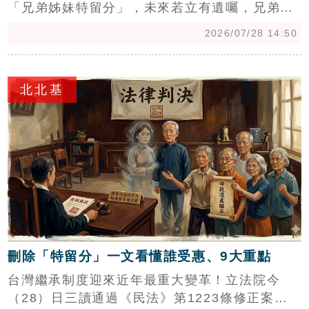
「兄弟姊妹特留分」，未來若立有遺囑，兄弟姊
妹將無法再主張特留分，此舉有助減少配偶與手
2026/07/28 14:50
足間的爭產糾紛。地政士蕭琪琳對此表示肯定，
但認為修法仍未徹底廢除特留分制度，僅是「修
c
半套」。他指出，現行法規仍受傳統儒家思想影
北北基
響，若未立遺囑，財產可能落入「收歸國有」窘
境，呼籲應比照歐美以「遺囑自由」為核心，徹
底廢除特留分，避免資源浪費。專家提醒，民眾
務必提早規劃遺囑，以確保財產能依個人意願妥
善分配，避免未來繼承爭議持續發生。
刪除「特留分」一文看懂誰受惠、9大重點
台灣繼承制度迎來近年最重大變革！立法院今
（28）日三讀通過《民法》第1223條修正案，