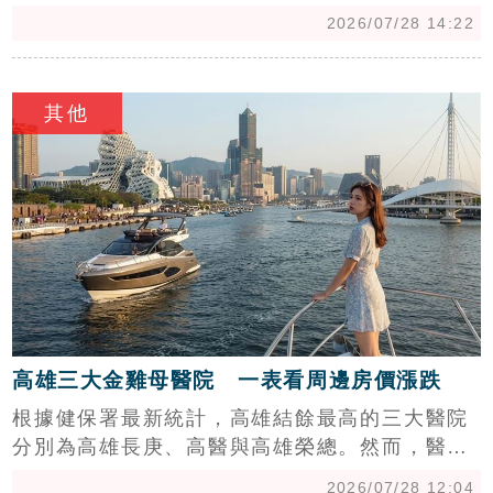
正式宣告刪除「兄弟姊妹特留分」規定。這意味
2026/07/28 14:22
著未來民眾只要依法預立遺囑，就能100%依照
自己的意願分配遺產，不必再被迫「留一份」給
c
兄弟姊妹。新法將於總統公布後6個月正式施
其他
行，預料將對台灣的財產繼承帶來深遠影響。
高雄三大金雞母醫院 一表看周邊房價漲跌
根據健保署最新統計，高雄結餘最高的三大醫院
分別為高雄長庚、高醫與高雄榮總。然而，醫療
人潮帶來的房市效應各異，近三年房價表現漲跌
2026/07/28 12:04