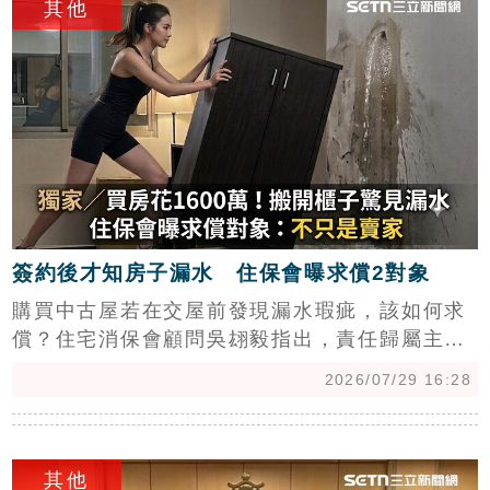
其他
行違建強拆作業，徹底解決困擾鄰里30年的亂
象。市府感謝周邊住戶配合交通管制，強調將持
續維護環境與公安，確保當地居民擁有安全整潔
的生活空間，展現政府展現公權力掃除違建之決
心。
簽約後才知房子漏水 住保會曝求償2對象
購買中古屋若在交屋前發現漏水瑕疵，該如何求
償？住宅消保會顧問吳翃毅指出，責任歸屬主要
在於原屋主，賣方有義務修繕或減價。即使合約
2026/07/29 16:28
載明「依現況交屋」，若房仲與屋主未充分揭露
瑕疵，仍須負擔連帶賠償責任。專家建議，買方
c
應拍照存證，要求賣方修繕後再交屋或折抵修繕
其他
費。此外，買方可依據《民法》瑕疵擔保規定，