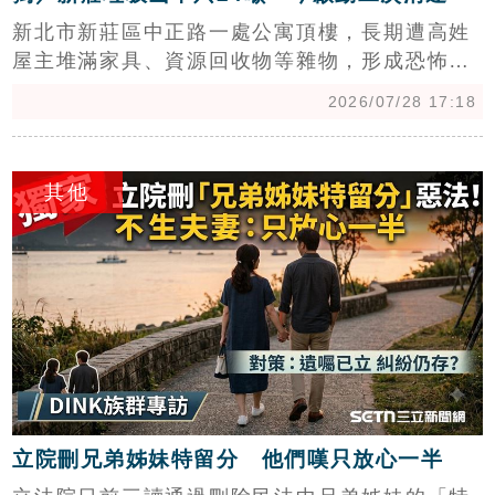
新北市新莊區中正路一處公寓頂樓，長期遭高姓
屋主堆滿家具、資源回收物等雜物，形成恐怖
「天空垃圾山」，嚴重威脅公共安全。新北市政
2026/07/28 17:18
府組成公安小組介入，環保局於7月已完成外部
24.21公噸垃圾清運，今（28）日啟動第二階段
c
違建內部清理，預計一週內完工，隨後由工務局
其他
拆除違建。市府強調，此次強拆與清運費用估計
高達200萬元，後續將依法向屋主求償，以維護
周邊居民居住安全與環境衛生。
立院刪兄弟姊妹特留分 他們嘆只放心一半