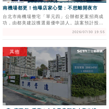
南機場都更！他曝店家心聲：不想離開夜市
台北市南機場整宅「單元四」公辦都更案招商成
功，由都美建設獲選最優申請人。該案預計投資
33.15億元，將興建兩棟地上24層SRC建築，不
2026/07/30 19:55
僅提升居住安全，更規劃綠建築與幸福住宅。都
美建設總經理曹俊傑表示，將秉持公益與將心比
c
心原則，積極與在地店家溝通，確保夜市運作不
其他
中斷。全案預計年底簽約、明年報核，最快2029
年動工，盼透過街角活化與鄰里共享，帶動中正
萬華區再生，創造76.87億元以上不動產價值，
為在地老舊公寓注入全新活力。