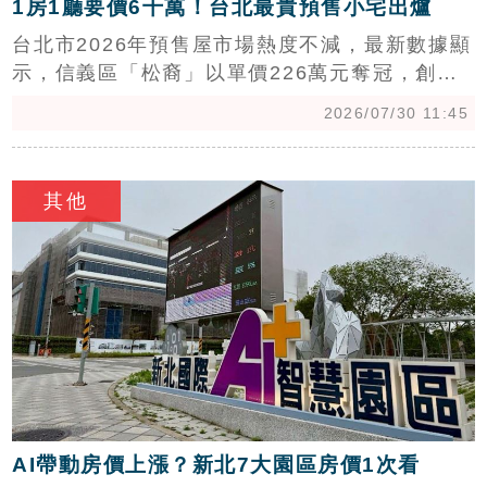
1房1廳要價6千萬！台北最貴預售小宅出爐
台北市2026年預售屋市場熱度不減，最新數據顯
示，信義區「松裔」以單價226萬元奪冠，創下
區域近5年新高。此外，中正區「京典
2026/07/30 11:45
ATELIER111」、士林區「文心天母」、南港區
「四季嘉禾」及北投區「力銘耘山」亦躋身前五
c
名。住展雜誌專家陳炳辰分析，儘管房市環境多
其他
變，但台北市具備首都地利優勢，信義區新案稀
缺性更推升買盤。觀察市場趨勢，小坪數高單價
產品受富爸媽青睞，而品牌建商在熱門區域的推
案策略亦展現強勁抗跌性。展望下半年，大安
區、中正區及南港區仍有挑戰區域高價的預售案
備受矚目，顯示建商對台北高價房產市場信心依
舊堅定。
AI帶動房價上漲？新北7大園區房價1次看