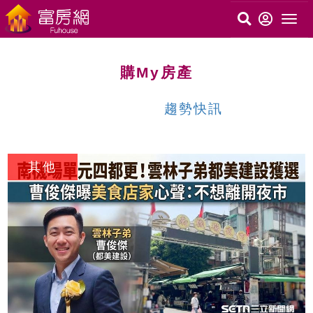
購My房產
趨勢快訊
c
其他