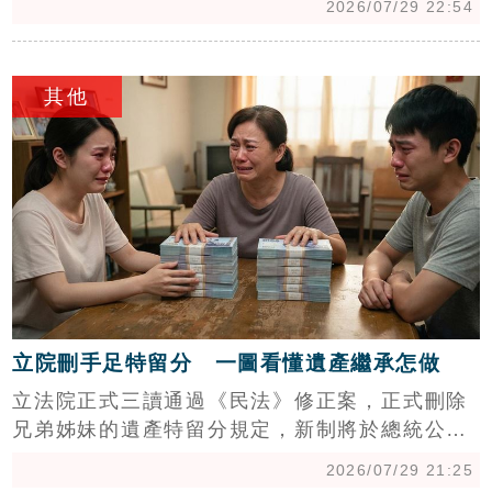
2026/07/29 22:54
新西區土地單價最高紀錄，更躋身實價登錄以來
歷史高價行列。房地產專家分析，該地屬容積率
c
高達800%的第四種商業區，具備絕佳重建價
其他
值。儘管近期房市受政策影響轉冷，但台北市核
心地段土地稀缺，開發商仍積極佈局精華區。受
惠於AI產業帶動的商辦需求，加上剛性住宅需求
支撐，台北房地產市場長期表現相對穩健，顯現
出極高的抗跌韌性，成為市場關注焦點。
立院刪手足特留分 一圖看懂遺產繼承怎做
立法院正式三讀通過《民法》修正案，正式刪除
兄弟姊妹的遺產特留分規定，新制將於總統公布
後6個月施行。此舉旨在回應現代家庭型態變
2026/07/29 21:25
遷，落實遺囑自由與財產自主原則。地政士全聯