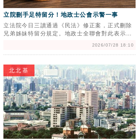
立院刪手足特留分！地政士公會示警一事
立法院今日三讀通過《民法》修正案，正式刪除
兄弟姊妹特留分規定。地政士全聯會對此表示肯
定，認為修法順應時代演變，兼顧遺囑自由與財
2026/07/28 18:10
產自主。理事長鄭子賢強調，此舉並未取消兄弟
姊妹的法定繼承權，若未預立遺囑，繼承順序維
c
持不變。修法後，遺囑的功能性與重要性顯著提
北北基
升，特別是無子女家庭或有特定傳承規劃者，應
及早進行資產配置。地政士公會呼籲主管機關加
強宣導並提供實務指引，全聯會亦將持續提升專
業服務，協助民眾進行完善的遺囑規劃與財產傳
承，以降低繼承紛爭，保障民眾財產權益。