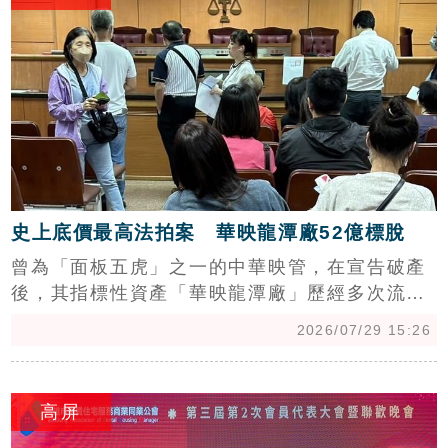
確保自身權益，若賣方惡意隱瞞，買方甚至可要
求違約金或解除契約。提醒民眾，交屋前進行專
業驗屋是保障購屋安全的最關鍵步驟。
史上底價最高法拍案 華映龍潭廠52億標脫
曾為「面板五虎」之一的中華映管，在宣告破產
後，其指標性資產「華映龍潭廠」歷經多次流
標，今日終於以52億3,888萬餘元拍定。得標者
2026/07/29 15:26
為日月光大飯店集團相關企業睿麟貿易、慶豐資
產及煜昇資產。該廠房曾創下162.35億元的一拍
c
天價紀錄，此次以底價約三折的價格成交，溢價
高屏
率約5%。專家分析，受惠於AI科技島趨勢，台灣