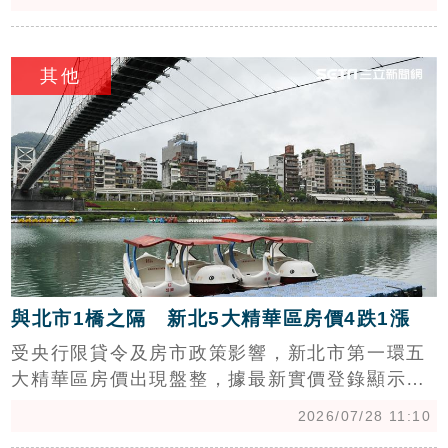
互見。高雄榮總周邊因學區與交通優勢，房價漲
幅達8.2%居冠；高雄長庚受益於捷運黃線及澄清
c
湖特區開發利多，房價穩健抗跌；高醫周邊則因
其他
先前新案交屋墊高基期，加上市場買氣收斂，房
價回調6%。房仲專家指出，大型醫院能創造穩定
的醫護居住剛需，即便房市交易波動，區域房價
仍具備強勁韌性，建議民眾選購時應關注個別商
圈供需結構與未來建設利多，以確保資產保值
性。
與北市1橋之隔 新北5大精華區房價4跌1漲
受央行限貸令及房市政策影響，新北市第一環五
大精華區房價出現盤整，據最新實價登錄顯示，
板橋、中和、永和及三重房價呈現0.6%至1.7%
2026/07/28 11:10
不等的小幅下跌，僅新店區逆勢上漲2.5%。房仲