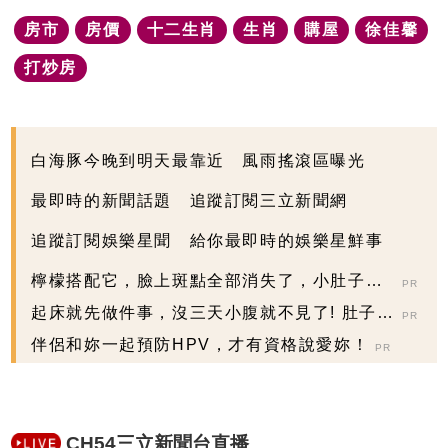
房市
房價
十二生肖
生肖
購屋
徐佳馨
打炒房
白海豚今晚到明天最靠近 風雨搖滾區曝光
最即時的新聞話題 追蹤訂閱三立新聞網
追蹤訂閱娛樂星聞 給你最即時的娛樂星鮮事
檸檬搭配它，臉上斑點全部消失了，小肚子都
PR
變平坦了
起床就先做件事，沒三天小腹就不見了! 肚子一
PR
天天變小！
伴侶和妳一起預防HPV，才有資格說愛妳！
PR
CH54三立新聞台直播