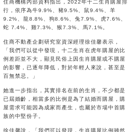
住商機構內部資料指出，2022年十二生肖購屋排
行，依序為牛9.9%、豬9.5%、鼠9.4%、羊
9.2%、龍8.8%、狗8.6%、兔7.9%、虎7.6%、
蛇 7.4%、雞7.3%、猴7.3%、馬7.1%。
住商不動產企劃研究室資深經理徐佳馨表示，
「我們可以從中發現，十二生肖在虎年購屋的比
例差距並不大，顯見民俗上因生肖購屋或不購屋
的影響，已逐年降低，對於年輕人來說，甚至是
百無禁忌。」
她進一步指出，其實排名在前的生肖，不少都是
已屆婚齡，相當多的比例是為了結婚而購屋，購
屋需求可能因為成家而產生，也屬於市場中首購
族的中堅份子。
徐佳馨說，「我們可以發現，生肖購屋比例雖然