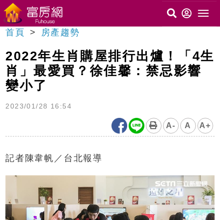
首頁
房產趨勢
2022年生肖購屋排行出爐！「4生
肖」最愛買？徐佳馨：禁忌影響
變小了
2023/01/28 16:54
A-
A
A+
記者陳韋帆／台北報導