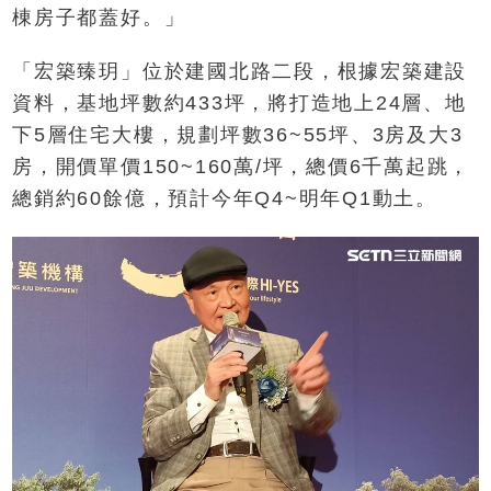
棟房子都蓋好。」
「宏築臻玥」位於建國北路二段，根據宏築建設
資料，基地坪數約433坪，將打造地上24層、地
下5層住宅大樓，規劃坪數36~55坪、3房及大3
房，開價單價150~160萬/坪，總價6千萬起跳，
總銷約60餘億，預計今年Q4~明年Q1動土。