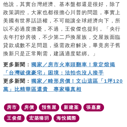
他說，其實台灣經濟、基本盤都還是很好，除了
政策調控，大家也都很擔心川普的問題，事實上
美國有世界話語權，不可能讓全球經濟向下，所
以不必過度擔憂，不過，王俊傑也提到，「央行
去年打炒房後，不少第二戶換屋族，交屋族面臨
貸款成數不足問題，亟需政府解決，畢竟房子舊
換新只是正常剛需，建議適度鬆綁。」
更多新聞：
獨家／房市火車頭翻車！章定煊揭
「台灣破億豪宅」困境：法拍也沒人接手
更多新聞：
獨家／畸形房價！文山這區「1坪120
萬」比精華區還貴 專家曝真相
房市
房價
預售屋
新建案
張嘉慶
王俊傑
宏築臻玥
海悅國際