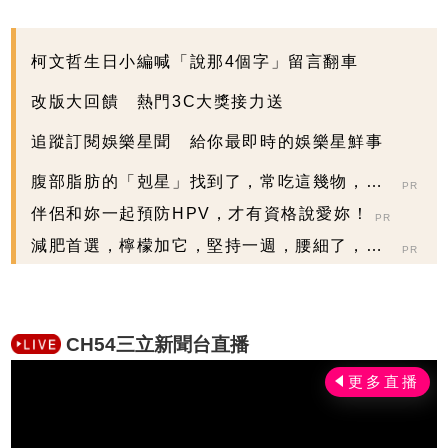
柯文哲生日小編喊「說那4個字」留言翻車
改版大回饋 熱門3C大獎接力送
追蹤訂閱娛樂星聞 給你最即時的娛樂星鮮事
腹部脂肪的「剋星」找到了，常吃這幾物，吃
PR
走大肚囊，瘦出...
伴侶和妳一起預防HPV，才有資格說愛妳！
PR
減肥首選，檸檬加它，堅持一週，腰細了，瘦
PR
到你懷疑人生
CH54三立新聞台直播