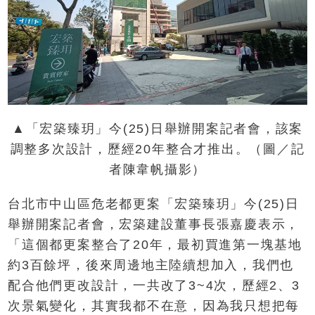
▲「宏築臻玥」今(25)日舉辦開案記者會，該案
調整多次設計，歷經20年整合才推出。（圖／記
者陳韋帆攝影）
台北市中山區危老都更案「宏築臻玥」今(25)日
舉辦開案記者會，宏築建設董事長張嘉慶表示，
「這個都更案整合了20年，最初買進第一塊基地
約3百餘坪，後來周邊地主陸續想加入，我們也
配合他們更改設計，一共改了3~4次，歷經2、3
次景氣變化，其實我都不在意，因為我只想把每