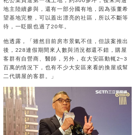
祀公業買進第一塊土地，約300多坪，後來周邊
地主陸續參與，還有一部分國有地，因為張董希
望基地完整，可以蓋出漂亮的社區，所以不斷等
待，一眨眼也過了20年。
他透露，「雖然目前房市景氣不佳，但該案推出
後，228連假期間來人數與消況都還不錯，購屋
客群有自營商、醫師，另外，在大安區動輒2~3
百萬的情況下，也有不少大安區來看的換屋或幫
二代購屋的客群。」