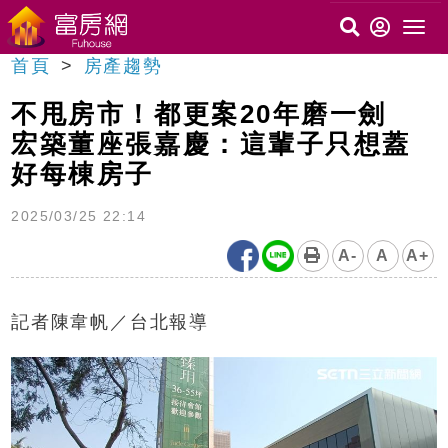
首頁
房產趨勢
不甩房市！都更案20年磨一劍
宏築董座張嘉慶：這輩子只想蓋
好每棟房子
2025/03/25 22:14
A-
A
A+
記者陳韋帆／台北報導