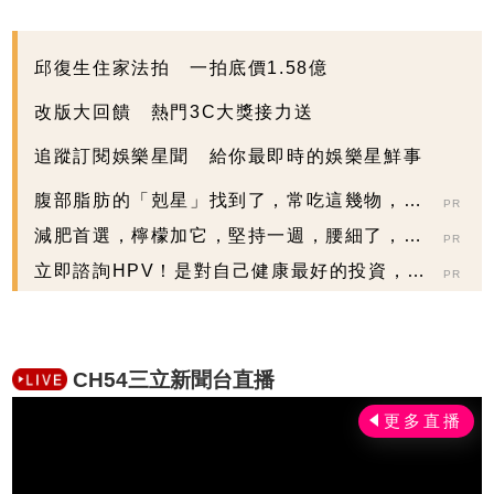
邱復生住家法拍 一拍底價1.58億
改版大回饋 熱門3C大獎接力送
追蹤訂閱娛樂星聞 給你最即時的娛樂星鮮事
腹部脂肪的「剋星」找到了，常吃這幾物，吃
PR
走大肚囊，瘦出...
減肥首選，檸檬加它，堅持一週，腰細了，瘦
PR
到你懷疑人生
立即諮詢HPV！是對自己健康最好的投資，把
PR
握現在不嫌晚...
CH54三立新聞台直播