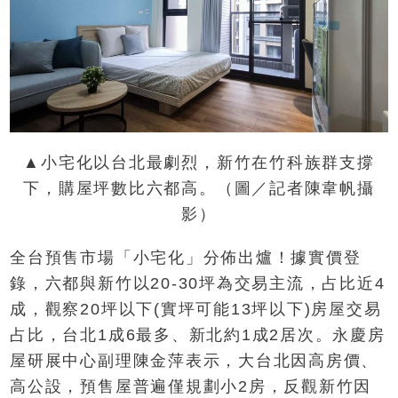
▲小宅化以台北最劇烈，新竹在竹科族群支撐
下，購屋坪數比六都高。（圖／記者陳韋帆攝
影）
全台預售市場「小宅化」分佈出爐！據實價登
錄，六都與新竹以20-30坪為交易主流，占比近4
成，觀察20坪以下(實坪可能13坪以下)房屋交易
占比，台北1成6最多、新北約1成2居次。永慶房
屋研展中心副理陳金萍表示，大台北因高房價、
高公設，預售屋普遍僅規劃小2房，反觀新竹因