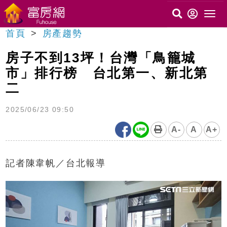
首頁
房產趨勢
房子不到13坪！台灣「鳥籠城
市」排行榜 台北第一、新北第
二
2025/06/23 09:50
A-
A
A+
記者陳韋帆／台北報導