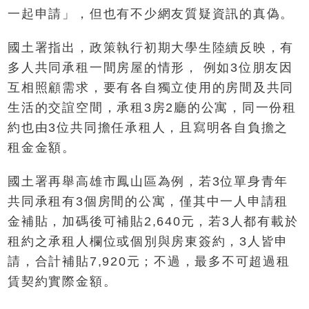
一起申請」，但也有不少網友質疑資訊的真偽。
國土署指出，政策執行初期大學生陸續反映，有
多人共同承租一間房屋的情形， 例如3位朋友因
互相照顧需求，要有各自獨立使用的房間及共同
生活的交誼空間，承租3房2廳的公寓，同一份租
約也由3位共同擔任承租人，且寫明各自負擔之
租金金額。
國土署再舉高雄市鳳山區為例，若3位單身青年
共同承租有3個房間的公寓，僅其中一人申請租
金補貼，加碼後可補貼2,640元，若3人都有載於
租約之承租人欄位或個別與房東簽約，3人皆申
請，合計補貼7,920元；不過，最多不可超過租
賃契約實際金額。