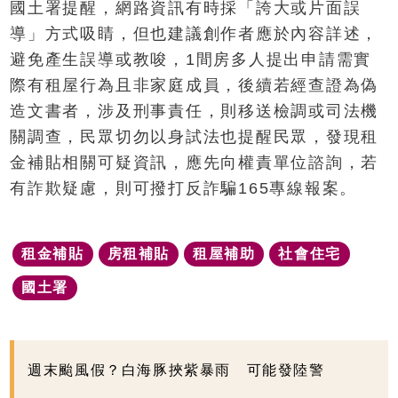
國土署提醒，網路資訊有時採「誇大或片面誤
導」方式吸睛，但也建議創作者應於內容詳述，
避免產生誤導或教唆，1間房多人提出申請需實
際有租屋行為且非家庭成員，後續若經查證為偽
造文書者，涉及刑事責任，則移送檢調或司法機
關調查，民眾切勿以身試法也提醒民眾，發現租
金補貼相關可疑資訊，應先向權責單位諮詢，若
有詐欺疑慮，則可撥打反詐騙165專線報案。
租金補貼
房租補貼
租屋補助
社會住宅
國土署
週末颱風假？白海豚挾紫暴雨 可能發陸警