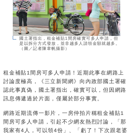
國土署指出，租金補貼1間房確實可多人申請，但
是以拆分方式發放，並非越多人請領金額就越多。
（圖／記者陳韋帆攝影）
租金補貼1間房可多人申請！近期此事在網路上
討論度極高，《三立新聞網》向內政部國土署確
認此事真偽，國土署指出，確實可以，但因網路
訊息傳遞過於片面，僅屬於部分事實。
網路近期流傳一影片，一房仲拍片稱租金補貼1
間房可多人申請，引起不少網友熱烈討論，「那
我家有4人，可以領4份」、「虧了！下次跟老婆