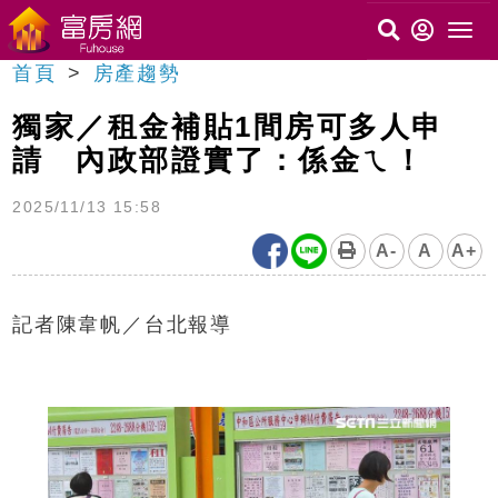
首頁
房產趨勢
獨家／租金補貼1間房可多人申
請 內政部證實了：係金ㄟ！
2025/11/13 15:58
A-
A
A+
記者陳韋帆／台北報導