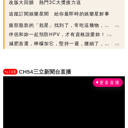
改版大回饋 熱門3C大獎接力送
追蹤訂閱娛樂星聞 給你最即時的娛樂星鮮事
腹部脂肪的「剋星」找到了，常吃這幾物，吃
PR
走大肚囊，瘦出...
伴侶和妳一起預防HPV，才有資格說愛妳！
PR
減肥首選，檸檬加它，堅持一週，腰細了，瘦
PR
到你懷疑人生
CH54三立新聞台直播