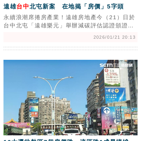
遠雄
台中
北屯新案 在地揭「房價」5字頭
永續浪潮席捲房產業！遠雄房地產今（21）日於
台中北屯「遠雄樂元」舉辦減碳評估認證頒證儀
式，展示工地再生與低碳循環成果。專家指出，
2026/01/21 20:13
房市冷風下，品牌建商選擇在此刻持續推動
ESG，雖無助買氣但對企業形象具有一定助益。
c
（陳韋帆）