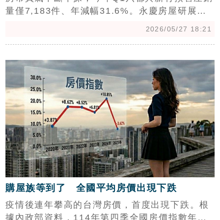
量僅7,183件、年減幅31.6%。永慶房屋研展中
心副理陳金萍表示，市場氛圍轉趨保守，預售屋
2026/05/27 18:21
買氣急速降溫，在政策重拳壓制下，預售市場買
氣明顯放緩。(陳韋帆)
c
購屋族等到了 全國平均房價出現下跌
疫情後連年攀高的台灣房價，首度出現下跌。根
據內政部資料，114年第四季全國房價指數年減