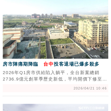
指出，新竹、台中及高雄量縮幅度已跌破前波谷
底，議價率則顯著上升，顯示買方議價空間擴
大，第2季量能能否回穩將是後市關鍵指標。(陳
韋帆)
房市陣痛期降臨
台中
投客退場已爆多殺多
2026年Q1房市供給陷入躺平，全台新案總銷
2736.9億元創單季歷史新低，平均開價下修至
57.9萬元，跌回2年前水準。591新建案總編輯李
2026/04/21 10:46
忠哲指出，央行政策保守、中東戰爭及股市吸金
均增添復甦難度。目前市場呈現北穩南修，新北
c
總銷重挫8成，中南部則因投資客退場，外圍地