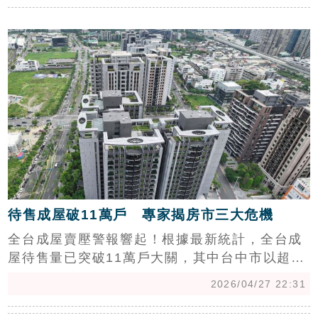
出檢討報告，同步通報勞檢單位配合調查，對造
c
成民眾恐慌誠摯致歉。（陳韋帆）
待售成屋破11萬戶 專家揭房市三大危機
全台成屋賣壓警報響起！根據最新統計，全台成
屋待售量已突破11萬戶大關，其中台中市以超過
3萬戶待售量成為全台「壓力區」，北屯區更以
2026/04/27 22:31
7278戶奪下賣壓冠軍。專家分析，建商密集推案
後的交屋潮、信用管制墊高購屋門檻，以及買賣