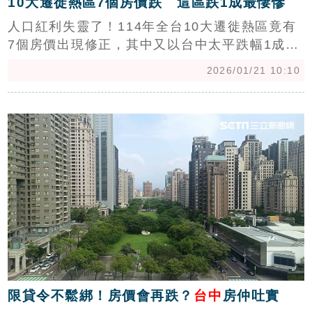
10大遷徙熱區7個房價跌 這區跌1成最悽慘
人口紅利失靈了！114年全台10大遷徙熱區竟有
7個房價出現修正，其中又以台中太平跌幅1成最
慘烈。中信房屋研展室副理莊思敏表示，這波房
2026/01/21 10:10
市冷風下，買方不再盲目追高，尤其漲幅過大區
域盤整調性更加明確，顯示民眾回歸理性購屋
c
後，「人口紅利」已不再是房價不墜的保證。
（陳韋帆）
限貸令不鬆綁！房價會再跌？
台中
房仲吐實