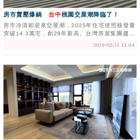
房市賣壓爆鍋
台中
桃園交屋潮降臨了！
房市冷清卻迎來交屋潮，2025年住宅使照核發量
突破14.3萬宅，創29年新高。台灣房屋集團趨勢
中心執行長張旭嵐表示，受前幾年推案高峰影
2026/02/11 11:04
響，交屋潮也一波波到來，投資客釋出轉售物件
將讓區域建商賣壓攀升，互相影響，這一波尤其
c
台中海線、桃園觀音草漯、大園客運園區相對沉
重，建商已開始調節產能、減量經營，未來市場
將以消化庫存為主，消費者有望在價格盤整期撿
便宜。（陳韋帆）