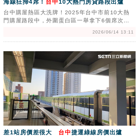
海線狂掃4席！
台中
10大熱門房貸路段出爐
台中購屋熱區大洗牌！2025年台中市前10大熱
門購屋路段中，外圍蛋白區一舉拿下6個席次。
中信房屋研展室副理莊思敏指出，精華區房價居
2026/06/14 13:11
高不下，目前購屋主力已回歸自住族群，不少購
屋民眾選擇「房價相對便宜的蛋白區」以通勤時
c
間換取居住空間，加上前幾年蛋白區預售屋熱
銷，交屋潮降臨，帶動蛋白區房貸件數升溫。
（陳韋帆）
差1站房價差很大
台中
捷運綠線房價出爐