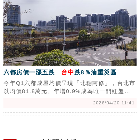
區進入沒降價、沒成交的陣痛期。（陳韋帆）
六都房價一漲五跌
台中
跌8％淪重災區
今年Q1六都成屋均價呈現「北穩南修」，台北市
以均價81.8萬元、年增0.9%成為唯一開紅盤都
會區。台灣房屋趨勢中心執行長張旭嵐分析，中
2026/04/20 11:41
南部受貸款限縮影響，投資客退場導致量大區回
檔，台中年跌8%最深。台北市則因供給稀少且都
更案支撐，抗跌性顯著。整體市場符合央行「軟
著陸」目標，進入長期盤整修正期。(陳韋帆)