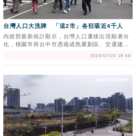
台灣人口大洗牌 「這2市」各狂吸近4千人
內政部最新統計顯示，台灣人口遷移出現顯著分
化，桃園市與台中市憑藉成熟重劃區、交通建設
及就業機會，今年上半年分別淨遷入逾3800人，
2026/07/24 18:48
成為全台人口吸鐵。反觀台北市雖仍位居淨遷出
之冠，但「脫北潮」已較去年大幅趨緩。此外，
c
高雄市因產業進駐帶動房價，居住成本攀升導致
人口外溢至周邊縣市。專家分析，高房價與生活
成本是影響遷移的主因，並提醒購屋族在評估重
劃區時，應將交通成本與生活機能列為核心考
量，以確保資產保值性，選擇兼顧通勤效率與剛
性需求的房產地段。