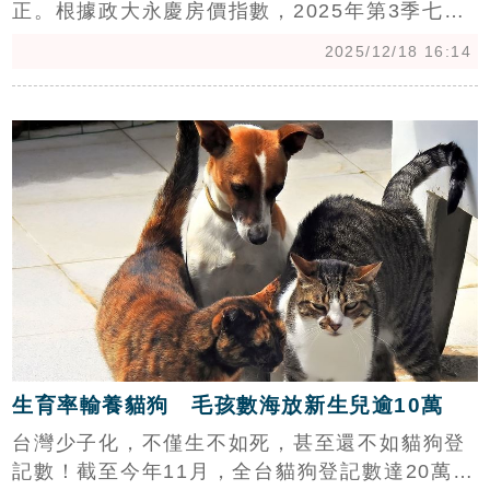
正。根據政大永慶房價指數，2025年第3季七都
大樓房價全面由漲轉跌，台中、新竹跌幅居冠；
2025/12/18 16:14
雙北公寓更淪為重災區，台北市年跌10.1%，房
價直接跌回2021年水準，顯示房價上漲預期已反
c
轉。（陳韋帆）
生育率輸養貓狗 毛孩數海放新生兒逾10萬
台灣少子化，不僅生不如死，甚至還不如貓狗登
記數！截至今年11月，全台貓狗登記數達20萬