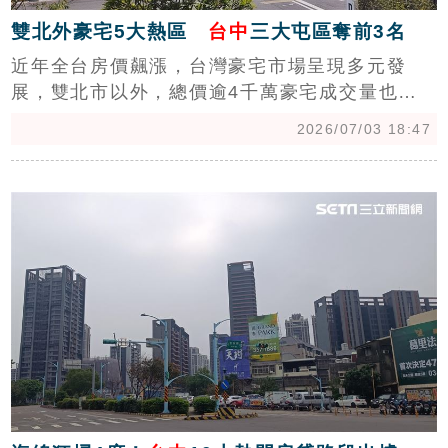
雙北外豪宅5大熱區
台中
三大屯區奪前3名
近年全台房價飆漲，台灣豪宅市場呈現多元發
展，雙北市以外，總價逾4千萬豪宅成交量也越
來越多，統計指出，近2年成交量最高的行政區
2026/07/03 18:47
前五名，台中三大屯區就包辦了前三名，依序為
西屯、南屯、北屯。在地房仲指出，台中七期近
c
年發展極快，擁有市府行政中心及大型百貨商
圈，不少建案甚至突破億元大關，奪下前三名不
令人意外。(陳韋帆)