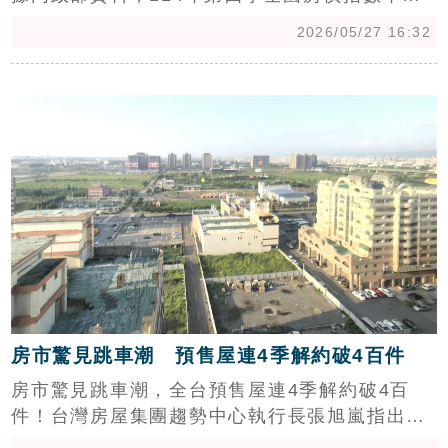
3.62%，其中北部跌幅相對溫和，而過去幾年暴
2026/05/27 16:32
漲的台中、高雄與台南，跌幅則達4～逾6%不
等。信義房屋不動產企研室專案經理曾敬德對此
c
表示，這波價格回檔明顯受到第七波選擇性信用
管制等政策抑制，使得中南部房價從高檔回落，
符合政府引導房市軟著陸的政策預期。(陳韋帆)
房市驚見跳車潮 預售屋連4季解約破4百件
房市驚見跳車潮，全台預售屋連4季解約破4百
件！台灣房屋集團趨勢中心執行長張旭嵐指出，
今年Q1全台預售屋解約量達411件，即使央行將