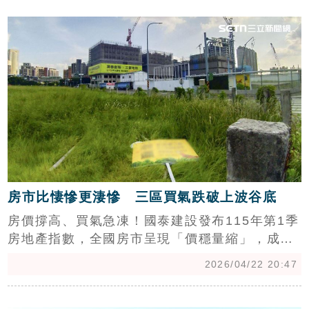
c
雙方價格認知拉鋸，是導致庫存堆高的三大主
因。儘管央行微幅放寬第二屋貸款，但在買氣實
質回溫前，房市仍將面臨漫長的去化挑戰。（陳
韋帆）
房市比悽慘更淒慘 三區買氣跌破上波谷底
房價撐高、買氣急凍！國泰建設發布115年第1季
房地產指數，全國房市呈現「價穩量縮」，成交
量下殺逾5成，創下26年來次低紀錄。雖然AI科
2026/04/22 20:47
技帶動經濟成長率上修至7.28%，且央行微幅放
寬第2戶貸款成數，但市場觀望氛圍濃厚。專家
c