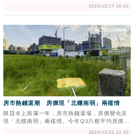
7,091隻，比同時期新生兒還多10.8萬，等於超
2025/12/17 18:02
過2倍以上，六都中又以台中最誇張。大家房屋
企劃研究室公關主任賴志昶指出，房價高漲令年
c
輕家庭經濟壓力沉重，在高生活成本與小宅化趨
勢下，轉而飼養寵物陪伴已成社會主流。(陳韋
帆)
房市熱錢退潮 房價現「北穩南弱」兩樣情
限貸令上路滿一年，房市熱錢退場，房價變化呈
現「北穩南弱」兩樣情。今年Q3六都平均房價除
雙北小增外，其餘四都均呈下修，尤其是高雄、
2025/12/15 12:32