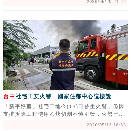
2026/05/20 21:22
第二戶房貸成數提高至6成影響，解約量季減
13.1%，但已連續第4季落在破4百件高峰，顯示
c
民眾看待後市發展還是趨向保守。(陳韋帆)
台中
社宅工安火警 國家住都中心這樣說
「新平好室」社宅工地今(13)日發生火警，係因
支撐拆除工程使用乙炔切割不慎引發，火勢已迅
速撲滅且無人受傷。國家住都中心表示現場狀況
2026/05/13 18:36
已受控，已責成統包廠商進行結構安全鑑定並提