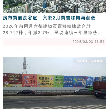
房市買氣跌谷底 六都2月買賣移轉再創低
2026年前兩月六都建物買賣移轉棟數合計
28,717棟，年減3.7%，呈現連續三年量縮態
勢。中信房屋研展室副理莊思敏指出，市場雖受
2026/03/03 11:51
農曆春節季節性因素影響導致看屋放緩，但隨利
空逐漸消化，遞延的剛性需求及股市獲利資金可
c
望流入。台灣房屋集團趨勢中心執行長張旭嵐則
認為，在央行信用管制未鬆綁前，馬年房市春燕
仍須等待，整體市況維持多空拉鋸。（陳韋帆）