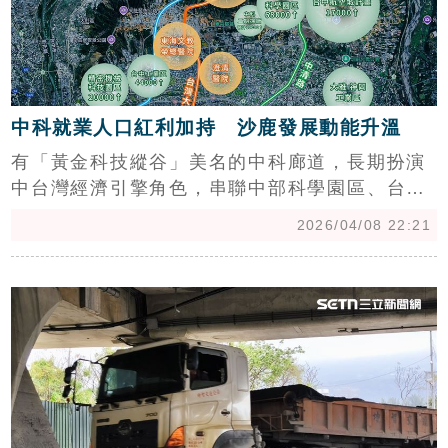
中科就業人口紅利加持 沙鹿發展動能升溫
有「黃金科技縱谷」美名的中科廊道，長期扮演
中台灣經濟引擎角色，串聯中部科學園區、台中
工業區、台中精密機械園區等重要產業聚落，隨
2026/04/08 22:21
著台積電中科二廠擴建計畫拍板，就業動能持續
放大，中科就業人數較2024年同期成長12.5%，
c
至 2025 年 10 月已達 65,859 人，顯示高科技
產業深耕西台中的趨勢相當明確，建商持續推出
新建案，不受房市降溫而影響。