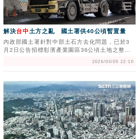
解決
台中
土方之亂 國土署供40公頃暫置量
內政部國土署針對中部土石方去化問題，已於3
月2日公告招標彰濱產業園區36公頃土地之整地
工程，預計可容納40萬土方暫置。此舉係配合行
2026/03/05 22:10
政院跨部會協調，提供彰濱及台中港7公頃土
地，協助縣市政府解決營建剩餘土石方去處。國
c
土署強調，土石方經分類處理後可作為優良填海
造地材料，未來將銜接彰濱及台中港填海造陸計
畫，落實資源循環利用並節省公帑，同時嚴格依
循環境影響評估法規，確保國土永續發展。(陳韋
帆)