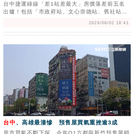
台中捷運綠線「差1站差最大」房價落差前五名
出爐！包括「市政府站、文心崇德站、舊社站、
豐樂公園站、水安宮站」，差1站，房價1坪
2026/06/02 18:41
3.8~11.7萬不等，其中又以「市政府站」最誇
張，只要願意買在「文心櫻花站」，1坪便宜
c
11.7萬，若以1間30坪房屋計算，等於便宜300
萬。房仲建議購屋族若預算不足，可靈活「用時
間換取空間」找到兼顧自住與保值的理想好房。
(陳韋帆)
台中
、高雄最淒慘 預售屋買氣重挫逾3成
房市買氣不斷下探，今年Q1六都與新竹預售屋銷