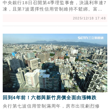
中央銀行18日召開第4季理監事會，決議利率連7
凍，且第7波選擇性信用管制維持不鬆綁。富華
新‧房研所指出，在經濟數據尚未轉弱前，央行鬆
2025/12/18 17:48
綁機率不高，但保留放貸彈性顯示態度已放緩。
目前不動產放款集中度長期維持在35%至37%高
c
檔，加上經濟成長率有望保7，央行在風險控管
上仍維持保守態度。（陳韋帆）
回到4年前！六都與新竹房價全面由漲轉跌
央行第七波信用管制滿周年，房市出現劇烈修