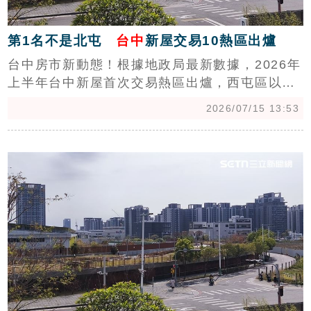
第1名不是北屯
台中
新屋交易10熱區出爐
台中房市新動態！根據地政局最新數據，2026年
上半年台中新屋首次交易熱區出爐，西屯區以
2,044棟擊敗北屯區奪冠。專家指出，西屯受惠
2026/07/15 13:53
於水湳與七期重劃區小宅完工及成熟生活機能，
吸引買盤回流。觀察購屋年齡層，30至49歲的青
c
壯族群為市場主力，佔比超過六成，反映重劃區
新案對首購與換屋族群的吸引力。值得注意的
是，隨新青安貸款政策研擬調整，若設下年齡門
檻，恐衝擊台中逾四分之一的新屋買家，尤其房
價較高的西屯區影響最顯著，未來房市買盤結構
可能面臨洗牌，相關動向值得持續關注。