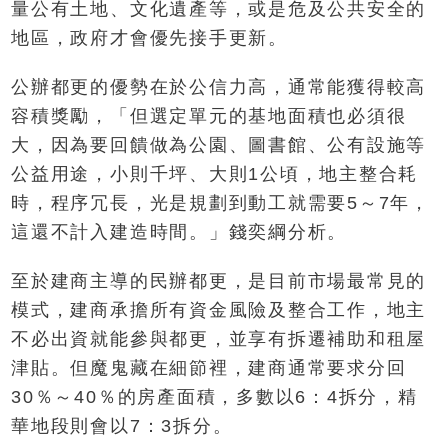
量公有土地、文化遺產等，或是危及公共安全的
地區，政府才會優先接手更新。
公辦都更的優勢在於公信力高，通常能獲得較高
容積獎勵，「但選定單元的基地面積也必須很
大，因為要回饋做為公園、圖書館、公有設施等
公益用途，小則千坪、大則1公頃，地主整合耗
時，程序冗長，光是規劃到動工就需要5～7年，
這還不計入建造時間。」錢奕綱分析。
至於建商主導的民辦都更，是目前市場最常見的
模式，建商承擔所有資金風險及整合工作，地主
不必出資就能參與都更，並享有拆遷補助和租屋
津貼。但魔鬼藏在細節裡，建商通常要求分回
30％～40％的房產面積，多數以6：4拆分，精
華地段則會以7：3拆分。