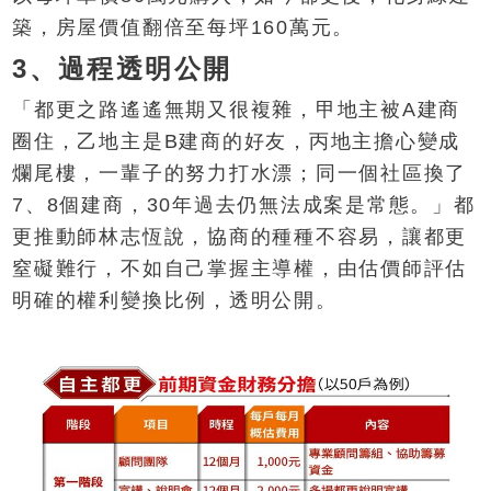
築，房屋價值翻倍至每坪160萬元。
3、過程透明公開
「都更之路遙遙無期又很複雜，甲地主被A建商
圈住，乙地主是B建商的好友，丙地主擔心變成
爛尾樓，一輩子的努力打水漂；同一個社區換了
7、8個建商，30年過去仍無法成案是常態。」都
更推動師林志恆說，協商的種種不容易，讓都更
窒礙難行，不如自己掌握主導權，由估價師評估
明確的權利變換比例，透明公開。