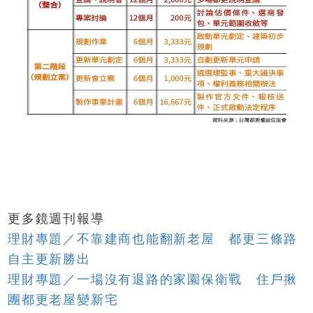
更多鏡週刊報導
理財專題／不靠建商也能翻新老屋 都更三條路
自主更新勝出
理財專題／一場沒有退路的家園保衛戰 住戶揪
團都更老屋變新宅