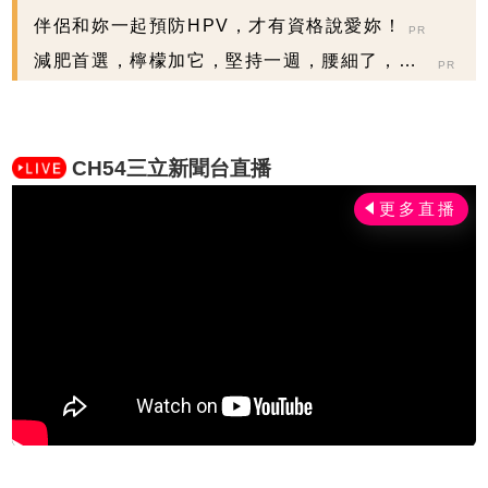
握現在不嫌晚...
伴侶和妳一起預防HPV，才有資格說愛妳！
PR
減肥首選，檸檬加它，堅持一週，腰細了，瘦
PR
到你懷疑人生
CH54三立新聞台直播