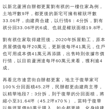
以新北蘆洲自辦都更案劉有祺的一樓住家為例，
土地坪數9坪，都更後的新宅可擁有權狀坪數
33.06坪，由建商合建，以行情6：4分拆，劉有
祺分回33.06坪的6成、也就是權狀面積19.8坪。
劉有祺住家取得建照後，2020年拆屋動工，原本
房屋價值每坪20萬元，更新後每坪41萬元，住戶
也可用成本價41萬元再添購，出售時則依據市價
行情，以目前蘆洲達每坪60萬元來看，獲利逾4
成。
再看北市連雲街自辦都更案，地主于復華家可
100％分回面積45.2坪，民辦都更由建商主導，
以精華地段7：3分拆，則于復華的分回面積，將
縮小至31.64坪（45.2坪x70％），當時于復華
以每坪單價80萬元購入，如今都更後，化身綠建