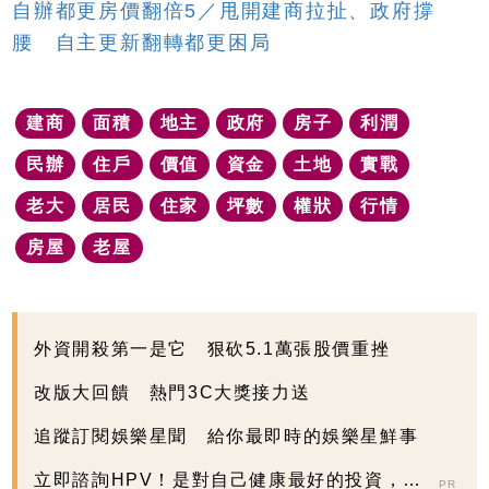
自辦都更房價翻倍5／甩開建商拉扯、政府撐
腰 自主更新翻轉都更困局
建商
面積
地主
政府
房子
利潤
民辦
住戶
價值
資金
土地
實戰
老大
居民
住家
坪數
權狀
行情
房屋
老屋
外資開殺第一是它 狠砍5.1萬張股價重挫
改版大回饋 熱門3C大獎接力送
追蹤訂閱娛樂星聞 給你最即時的娛樂星鮮事
立即諮詢HPV！是對自己健康最好的投資，把
PR