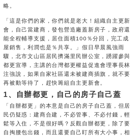
略。
「這是你們的家，你們就是老大！組織自主更新
會，自己當建商，發包營造廠蓋新房子，政府還
能全程輔導支援，居住面積100％分回，完工成
屋銷售，利潤也是％共享。」假日早晨風強雨
驟，北市文山區居民擠滿里民辦公室，踴躍參與
都更宣導，主講的台灣都更權益促進會理事長林
注強說，如果自家社區還未被建商插旗，就不要
再被動等待了，趕快籌組自主更新會。
1、自辦都更，自己的房子自己蓋
「自辦都更」的本意是自己的房子自己蓋，但居
民仍疑惑：建商合建，不必管事、不必付錢，輕
鬆等入住，不是很好嗎？反觀自辦都更，除了要
自掏腰包出錢，而且還要自己盯所有大小事，相