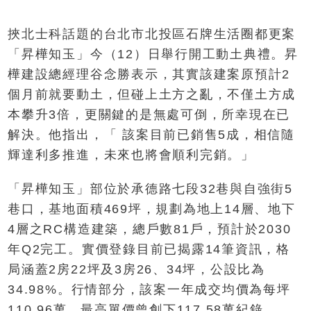
挾北士科話題的台北市北投區石牌生活圈都更案
「昇樺知玉」今（12）日舉行開工動土典禮。昇
樺建設總經理谷念勝表示，其實該建案原預計2
個月前就要動土，但碰上土方之亂，不僅土方成
本攀升3倍，更關鍵的是無處可倒，所幸現在已
解決。他指出，「 該案目前已銷售5成，相信隨
輝達利多推進，未來也將會順利完銷。」
「昇樺知玉」部位於承德路七段32巷與自強街5
巷口，基地面積469坪，規劃為地上14層、地下
4層之RC構造建築，總戶數81戶，預計於2030
年Q2完工。實價登錄目前已揭露14筆資訊，格
局涵蓋2房22坪及3房26、34坪，公設比為
34.98%。行情部分，該案一年成交均價為每坪
110.96萬，最高單價曾創下117.58萬紀錄。