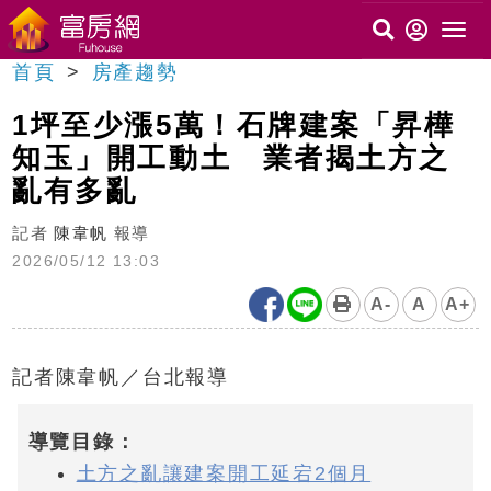
首頁
房產趨勢
1坪至少漲5萬！石牌建案「昇樺
知玉」開工動土 業者揭土方之
亂有多亂
記者
陳韋帆
報導
2026/05/12 13:03
A-
A
A+
記者陳韋帆／台北報導
導覽目錄：
土方之亂讓建案開工延宕2個月