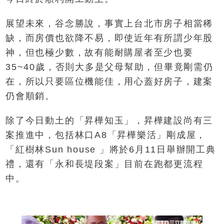
展望未來，谷念勝說，事實上台北市房子相當稀
缺，而房價也欲降不易，即使近年有所謂少年股
神，但也極少數，故有能耐購屋者至少也要
35~40歲，否則大多是父母幫助，但畢竟剛需仍
在，所以只要區位機能佳，用心蓋好房子，建案
仍會順銷。
除了今日動土的「昇樺知玉」，昇樺建設尚有三
案推進中，包括林口A8「昇樺樂活」剛成屋，
「紅樹林Sun house 」將於6月11日舉辦開工典
禮，還有「永和長堤段案」目前在跑都更流程
中。