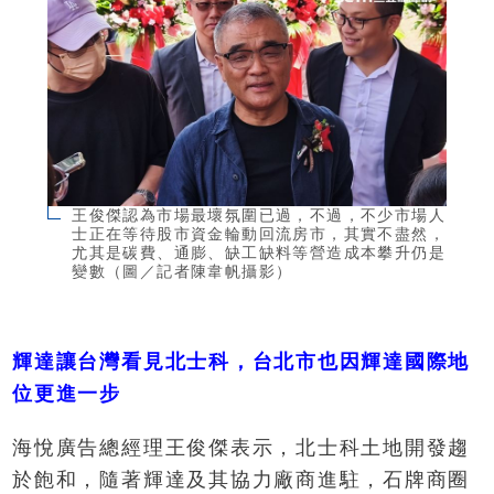
王俊傑認為市場最壞氛圍已過，不過，不少市場人
士正在等待股市資金輪動回流房市，其實不盡然，
尤其是碳費、通膨、缺工缺料等營造成本攀升仍是
變數（圖／記者陳韋帆攝影）
輝達讓台灣看見北士科，台北市也因輝達國際地
位更進一步
海悅廣告總經理王俊傑表示，北士科土地開發趨
於飽和，隨著輝達及其協力廠商進駐，石牌商圈