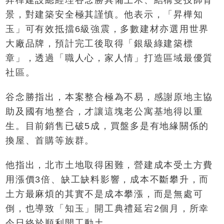
昇樺建設總經理谷念勝具備土木、結構雙技師背
景，對建築安全極其謹慎。他表示，「昇樺知
玉」可有效抵擋6級強震，多數建材亦選用世界
大廠品牌，預計完工後取得「銀級綠建築標
章」，透過「職人心，家人情」打造區域最優質
社區。
谷念勝指出，本案整合極為不易，感謝原地主協
助及國有地整合，才讓這塊老公寓基地得以重
生。目前銷售已破5成，買盤多是有地緣關係的
換屋、首購等族群。
他指出，北市土地取得困難，營建成本受土方費
用漲價3倍、缺工缺料影響，成本不斷攀升，而
土方最麻煩的其實不是成本攀漲，而是無處可
倒，也導致「知玉」開工典禮延宕2個月，所幸
今日終於順利開工動土。