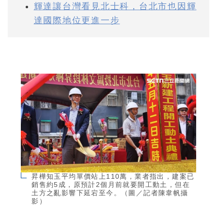
輝達讓台灣看見北士科，台北市也因輝
達國際地位更進一步
昇樺知玉平均單價站上110萬，業者指出，建案已
銷售約5成，原預計2個月前就要開工動土，但在
土方之亂影響下延宕至今。（圖／記者陳韋帆攝
影）