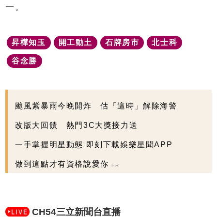
一。
昇樺知玉
開工動土
石牌房市
北士科
谷念勝
颱風紫暴雨今晚開炸 估「這時」解除海警
改版大回饋 熱門3C大獎接力送
一手掌握明星動態 即刻下載娛樂星聞APP
做到這點才有資格說愛你
PR
CH54三立新聞台直播