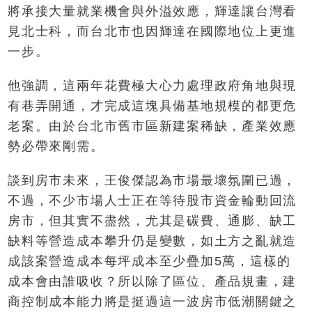
將承接大量就業機會與外溢效應，輝達讓台灣看
見北士科，而台北市也因輝達在國際地位上更進
一步。
他強調，這兩年花費極大心力處理政府角地與現
有巷弄開通，才完成這塊具備基地規模的都更危
老案。由於台北市舊市區新建案稀缺，產業效應
勢必帶來剛需。
談到房市未來，王俊傑認為市場最壞氛圍已過，
不過，不少市場人士正在等待股市資金輪動回流
房市，但其實不盡然，尤其是碳費、通膨、缺工
缺料等營造成本攀升仍是變數，如土方之亂就造
成該案營造成本每坪成本至少疊加5萬，這樣的
成本會由誰吸收？所以除了區位、產品規畫，建
商控制成本能力將是挺過這一波房市低潮關鍵之