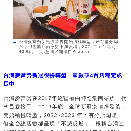
台灣麥當勞新冠疫情後開始積極轉型，雖有部分熄
燈，但整體店面家數不減反增，2025年全台達到
430家。（示意圖／翻攝自Pexels）
台灣麥當勞新冠後拚轉型 家數破4百店穩定成
長中
台灣麥當勞在2017年經營權由仰德集團家族三代
李昌霖接手，2019年底，全球新冠疫情爆發後，
開始積極轉型，2022~2023 年雖有分店熄燈，
但全台總店數卻呈現「不減反增」，根據台灣連