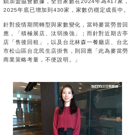
鎖加盟協會數據，全台家數在2024年為417家，
2025年底已增加到430家，家數仍穩定成長中。
針對疫情期間轉型與家數變化，當時麥當勞曾回
應，「積極展店、汰弱換強」；而針對近期古亭
店「售後回租」，以及台北林森一餐廳店、台北
市松山區台北民生店掛售，則回應「此為麥當勞
商業策略考量，不便說明。」