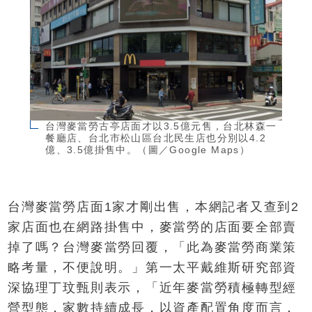
台灣麥當勞古亭店面才以3.5億元售，台北林森一
餐廳店、台北市松山區台北民生店也分別以4.2
億、3.5億掛售中。（圖／Google Maps）
台灣麥當勞店面1家才剛出售，本網記者又查到2
家店面也在網路掛售中，麥當勞的店面要全部賣
掉了嗎？台灣麥當勞回覆，「此為麥當勞商業策
略考量，不便說明。」第一太平戴維斯研究部資
深協理丁玟甄則表示，「近年麥當勞積極轉型經
營型態，家數持續成長，以資產配置角度而言，