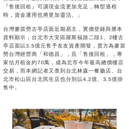
『售後回租』可讓現金流更加充足，轉型過程
時，資金運用也將更加靈活。」
台灣麥當勞古亭店面近期易主，實價登錄與謄本
資料顯示，台北市大安區羅斯福路二段1、2樓古
亭店面以3.5億元售予友友資產開發，賣方為麥當
勞台灣經營商「和德昌」，且「售後回租」，專
家估月租金約70萬，成為北市今年最高總價樓店
交易，而本網記者又查到台北林森一餐廳店、台
北市松山區台北民生店也分別以4.2億、3.5億掛
售中。