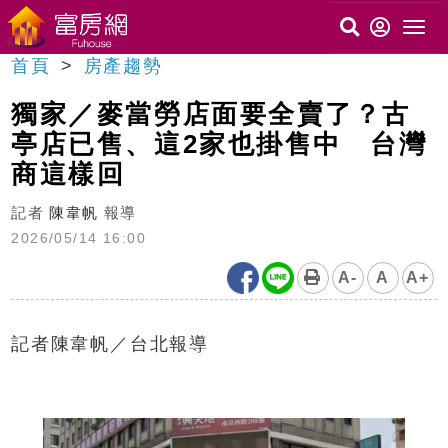
首頁
房產趨勢
獨家／麥當勞店面要全賣了？古
亭店已售、這2家也掛售中 台灣
商這樣回
記者
陳韋帆
報導
2026/05/14 16:00
A-
A
A+
記者陳韋帆／台北報導