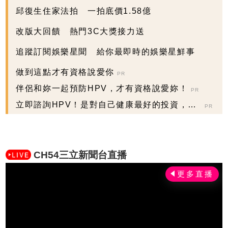
邱復生住家法拍 一拍底價1.58億
改版大回饋 熱門3C大獎接力送
追蹤訂閱娛樂星聞 給你最即時的娛樂星鮮事
做到這點才有資格說愛你
PR
伴侶和妳一起預防HPV，才有資格說愛妳！
PR
立即諮詢HPV！是對自己健康最好的投資，把
PR
握現在不嫌晚...
CH54三立新聞台直播