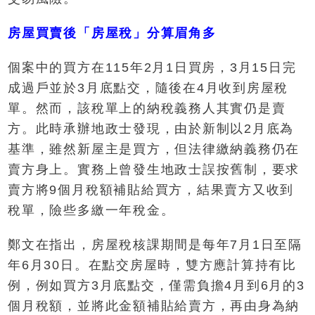
房屋買賣後「房屋稅」分算眉角多
個案中的買方在115年2月1日買房，3月15日完
成過戶並於3月底點交，隨後在4月收到房屋稅
單。然而，該稅單上的納稅義務人其實仍是賣
方。此時承辦地政士發現，由於新制以2月底為
基準，雖然新屋主是買方，但法律繳納義務仍在
賣方身上。實務上曾發生地政士誤按舊制，要求
賣方將9個月稅額補貼給買方，結果賣方又收到
稅單，險些多繳一年稅金。
鄭文在指出，房屋稅核課期間是每年7月1日至隔
年6月30日。在點交房屋時，雙方應計算持有比
例，例如買方3月底點交，僅需負擔4月到6月的3
個月稅額，並將此金額補貼給賣方，再由身為納