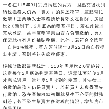
一名在115年3月完成購屋的買方，因點交後收到
納稅義務人仍為「賣方」的房屋稅單，差點幫忙
繳清！正業地政士事務所所長鄭文在提醒，房屋
稅2.0新制下，2月底為納稅基準日，若在此後才
完成登記，當年度稅單應由賣方負責繳納，買方
僅需就持有月份補貼稅額。此外，若符合全國單
一自住1%稅率，買方須於隔年3月22日前自行提
出申請，否則將錯失節稅優惠。
根據財政部最新統計，113年房屋稅2.0實施後，
規定每年2月底為判定基準日。這意味著即使3月
才完成過戶，當年度5月收到的稅單，其法律上
的繳納義務人仍是原賣方。若新買方未察覺而先
行繳納，恐在產權移轉初期就發生不必要的財務
糾紛，甚至發生幫賣方多繳稅的情況，增加房市
交易風險。