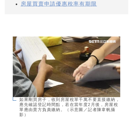
房屋買賣申請優惠稅率有期限
如果剛買房子，收到房屋稅單千萬不要直接繳納，
應先確認登記時間點，若在當年度2月後，房屋稅
單應由賣方負責繳納。（示意圖／記者陳韋帆攝
影）