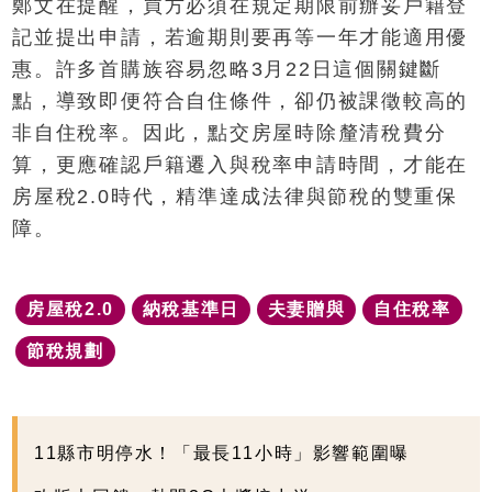
鄭文在提醒，買方必須在規定期限前辦妥戶籍登
記並提出申請，若逾期則要再等一年才能適用優
惠。許多首購族容易忽略3月22日這個關鍵斷
點，導致即便符合自住條件，卻仍被課徵較高的
非自住稅率。因此，點交房屋時除釐清稅費分
算，更應確認戶籍遷入與稅率申請時間，才能在
房屋稅2.0時代，精準達成法律與節稅的雙重保
障。
房屋稅2.0
納稅基準日
夫妻贈與
自住稅率
節稅規劃
11縣市明停水！「最長11小時」影響範圍曝