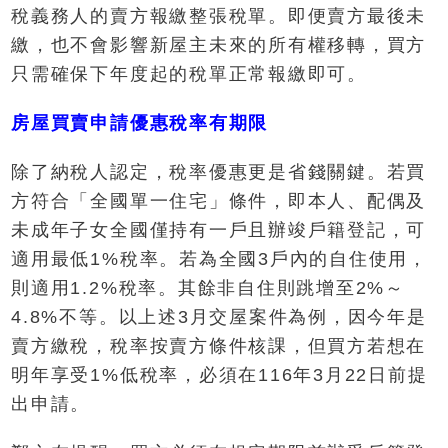
稅義務人的賣方報繳整張稅單。即便賣方最後未
繳，也不會影響新屋主未來的所有權移轉，買方
只需確保下年度起的稅單正常報繳即可。
房屋買賣申請優惠稅率有期限
除了納稅人認定，稅率優惠更是省錢關鍵。若買
方符合「全國單一住宅」條件，即本人、配偶及
未成年子女全國僅持有一戶且辦竣戶籍登記，可
適用最低1%稅率。若為全國3戶內的自住使用，
則適用1.2%稅率。其餘非自住則跳增至2%～
4.8%不等。以上述3月交屋案件為例，因今年是
賣方繳稅，稅率按賣方條件核課，但買方若想在
明年享受1%低稅率，必須在116年3月22日前提
出申請。