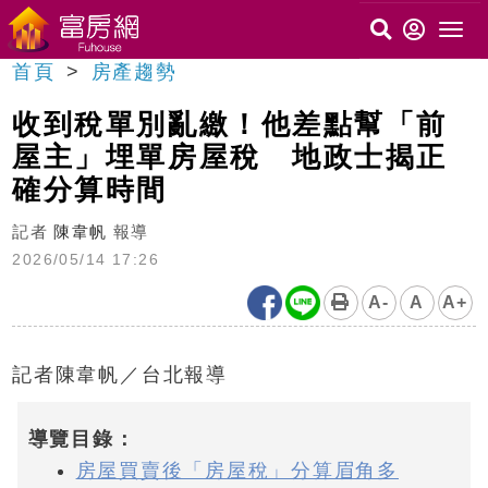
首頁
房產趨勢
收到稅單別亂繳！他差點幫「前
屋主」埋單房屋稅 地政士揭正
確分算時間
記者
陳韋帆
報導
2026/05/14 17:26
A-
A
A+
記者陳韋帆／台北報導
導覽目錄：
房屋買賣後「房屋稅」分算眉角多