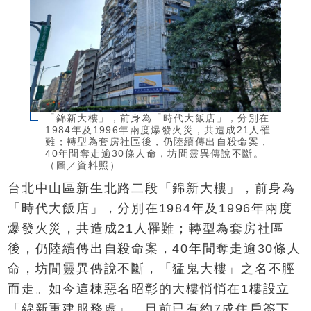
「錦新大樓」，前身為「時代大飯店」，分別在
1984年及1996年兩度爆發火災，共造成21人罹
難；轉型為套房社區後，仍陸續傳出自殺命案，
40年間奪走逾30條人命，坊間靈異傳說不斷。
（圖／資料照）
台北中山區新生北路二段「錦新大樓」，前身為
「時代大飯店」，分別在1984年及1996年兩度
爆發火災，共造成21人罹難；轉型為套房社區
後，仍陸續傳出自殺命案，40年間奪走逾30條人
命，坊間靈異傳說不斷，「猛鬼大樓」之名不脛
而走。如今這棟惡名昭彰的大樓悄悄在1樓設立
「錦新重建服務處」，目前已有約7成住戶簽下