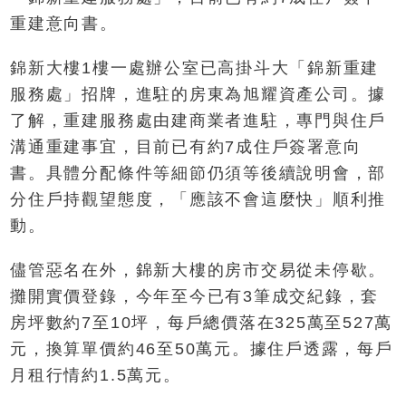
重建意向書。
錦新大樓1樓一處辦公室已高掛斗大「錦新重建
服務處」招牌，進駐的房東為旭耀資產公司。據
了解，重建服務處由建商業者進駐，專門與住戶
溝通重建事宜，目前已有約7成住戶簽署意向
書。具體分配條件等細節仍須等後續說明會，部
分住戶持觀望態度，「應該不會這麼快」順利推
動。
儘管惡名在外，錦新大樓的房市交易從未停歇。
攤開實價登錄，今年至今已有3筆成交紀錄，套
房坪數約7至10坪，每戶總價落在325萬至527萬
元，換算單價約46至50萬元。據住戶透露，每戶
月租行情約1.5萬元。