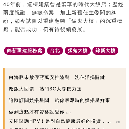
40年前，這棟建築曾是繁華的時代大飯店；歷經
兩度祝融、無數命案，加上新舊任主委間的糾
紛，如今試圖以重建翻轉「猛鬼大樓」的沉重標
籤，能否成功，仍有待後續發展。
錦新重建服務處
台北
猛鬼大樓
錦新大樓
白海豚未放假蔣萬安推陸警 沈伯洋揭關鍵
改版大回饋 熱門3C大獎接力送
追蹤訂閱娛樂星聞 給你最即時的娛樂星鮮事
做到這點才有資格說愛你
PR
立即諮詢HPV！是對自己健康最好的投資，把
PR
握現在不嫌晚...