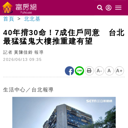
首頁
北北基
40年揹30命！7成住戶同意 台北
最猛猛鬼大樓推重建有望
記者
黃陳佳鈴
報導
2026/06/13 09:35
A-
A
A+
生活中心／台北報導