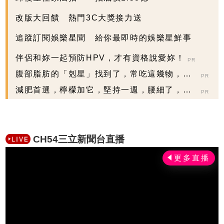
改版大回饋 熱門3C大獎接力送
追蹤訂閱娛樂星聞 給你最即時的娛樂星鮮事
伴侶和妳一起預防HPV，才有資格說愛妳！
PR
腹部脂肪的「剋星」找到了，常吃這幾物，吃
PR
走大肚囊，瘦出...
減肥首選，檸檬加它，堅持一週，腰細了，瘦
PR
到你懷疑人生
CH54三立新聞台直播