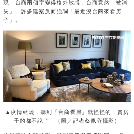
現，台商兩個字變得格外敏感，台商竟然「被消
失」，許多建案反而強調「最近沒台商來看房
子」。
▲疫情延燒，聽到「台商看屋」就怪怪的，賣房
子的都不說了。（圖／記者蔡佩蓉攝影）