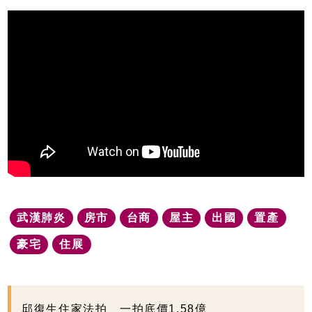
武漢肺炎
房市
台商
屋主
出國
置產
豪宅
住展
邱復生住家法拍 一拍底價1.58億