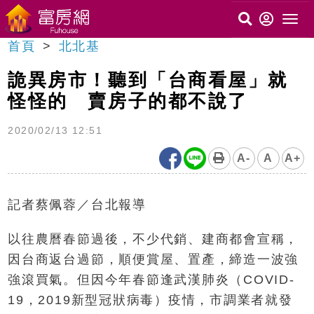
首頁
北北基
詭異房市！聽到「台商看屋」就
怪怪的 賣房子的都不說了
2020/02/13 12:51
A-
A
A+
記者蔡佩蓉／台北報導
以往農曆春節過後，不少代銷、建商都會宣稱，
因台商返台過節，順便賞屋、置產，締造一波強
強滾買氣。但因今年春節逢武漢肺炎（COVID-
19，2019新型冠狀病毒）疫情，市調業者就發