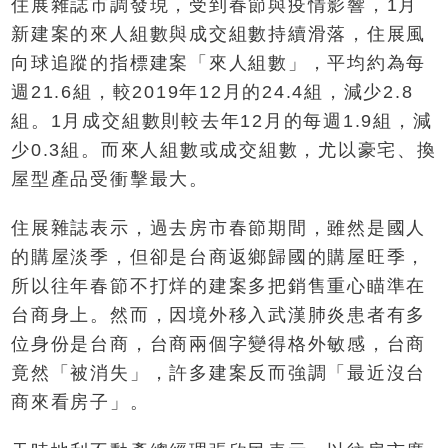
住展雜誌市調發現，受到春節與疫情影響，1月
新建案的來人組數與成交組數持續滑落，住展風
向球追蹤的指標建案「來人組數」，平均約為每
週21.6組，較2019年12月的24.4組，減少2.8
組。1月成交組數則較去年12月的每週1.9組，減
少0.3組。而來人組數或成交組數，尤以豪宅、換
屋型產品受衝擊最大。
住展雜誌表示，過去房市春節期間，雖然是國人
的購屋淡季，但卻是台商返鄉歸國的購屋旺季，
所以往年春節不打烊的建案多把銷售重心瞄準在
台商身上。然而，因境外移入武漢肺炎患者有多
位身份是台商，台商兩個字變得格外敏感，台商
竟然「被消失」，許多建案反而強調「最近沒台
商來看房子」。