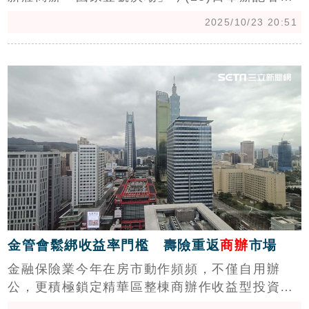
會，挑戰7字頭開價，預計12月中旬正式開賣。
2025/10/23 20:51
興富發特助李妍蓁表示，集團總裁鄭欽天過去被
稱作獵地王，現在也想拿下商辦王稱號。（陳韋
c
帆）
金管會鬆綁收益率門檻 壽險重返
商辦
市場
金融保險業今年在房市動作頻頻，不僅自用辦
公，更積極鎖定精華區整棟商辦作收益型投資。
台灣房屋集團趨勢中心觀察，2025年金融業者最