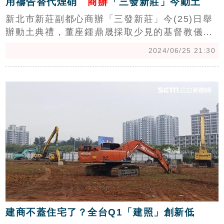
用禱告替代煙硝
商辦
「三發新莊」今動土
新北市新莊副都心商辦「三發新莊」今(25)日舉
辦動土典禮，董座鍾鼎晟採取少見的基督教儀
式，現場沒有任何點香、鞭炮、金紙等，少了煙
2024/06/25 21:30
硝味，鍾鼎晟用禱告方式進行典禮，他盼望上帝
能為副都心灌注強大的生命力。（陳韋帆）
c
建商不蓋住宅了？全台Q1「建照」創新低