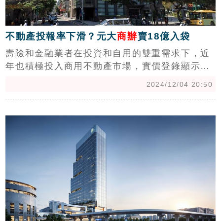
不動產投報率下滑？元大
商辦
賣18億入袋
壽險和金融業者在投資和自用的雙重需求下，近
年也積極投入商用不動產市場，實價登錄顯示，
11月元大證券和元大商業銀行一同完成出售位在
2024/12/04 20:50
承德路三段的「元大金控承德大樓」，總共18億
元，由投資公司接手，原址的元大股務代理部則
c
搬遷到大安區自有商辦。（陳韋帆）