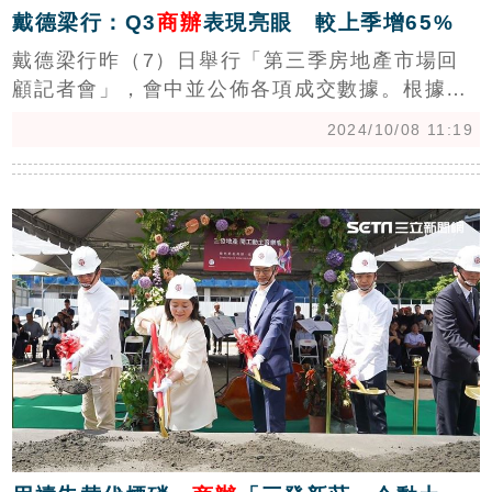
戴德梁行：Q3
商辦
表現亮眼 較上季增65%
戴德梁行昨（7）日舉行「第三季房地產市場回
顧記者會」，會中並公佈各項成交數據。根據該
公司統計資料顯示，第三季商用不動產市場表現
2024/10/08 11:19
亮眼，總交易金額1,140億元，較上季成長
65%。土地交易量一舉衝破千億大關，以1,117
c
億創下史無前例的單季新高記錄，2024年1~8月
全國建物買賣移轉棟數約24.1萬棟，較去年同期
增加26.42%。六都與去年同期相比，皆呈現成
長趨勢。