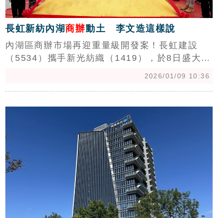
長虹新紡內湖
商辦
動土 李文造這樣說
內湖區商辦市場再迎重量級開發案！長虹建設
（5534）攜手新光紡織（1419），於8日盛大舉
行「新紡長虹」頂級商辦大樓開工典禮。該案位
2026/01/09 10:36
於捷運西湖站旁，總銷金額超過150億，預計
2028年完工。(陳韋帆)
c