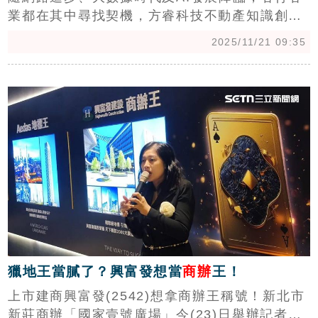
業都在其中尋找契機，方睿科技不動產知識創新
中心總監曾凡綱認為將商用地產數據整合並透過
2025/11/21 09:35
AI模型經驗化後，將有助商用地產開發與代銷發
展。（陳韋帆）
c
獵地王當膩了？興富發想當
商辦
王！
上市建商興富發(2542)想拿商辦王稱號！新北市
新莊商辦「國家壹號廣場」今(23)日舉辦記者