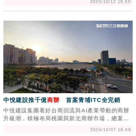
2025/10/12 16:55
大手筆交易為中信資產管理公司與高雄某開發公
司聯手購入雲林北港工業園區土地，總價達
c
32.78億元，規模驚人。（陳韋帆）
中悅建設推千億
商辦
首案青埔ITC全完銷
中悅建設集團看好台商回流與AI產業帶動的商辦
升級潮，積極布局桃園與新北商辦市場，總案量
上看千億元。旗下最新亮相的桃園青埔「中悅
2025/10/07 18:49
ITC商貿大樓」，以高規格打造「會呼吸的綠奢