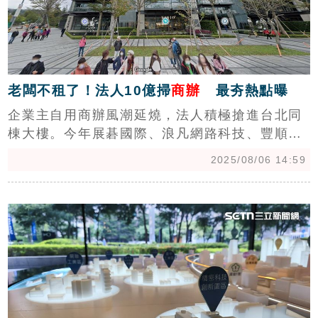
老闆不租了！法人10億掃
商辦
最夯熱點曝
企業主自用商辦風潮延燒，法人積極搶進台北同
棟大樓。今年展碁國際、浪凡網路科技、豐順營
造等陸續出手「加購」南港、士林商辦不同樓
2025/08/06 14:59
層，總金額突破10億元，台灣房屋表示，有助整
合管理與提升營運效率。(陳韋帆)
c