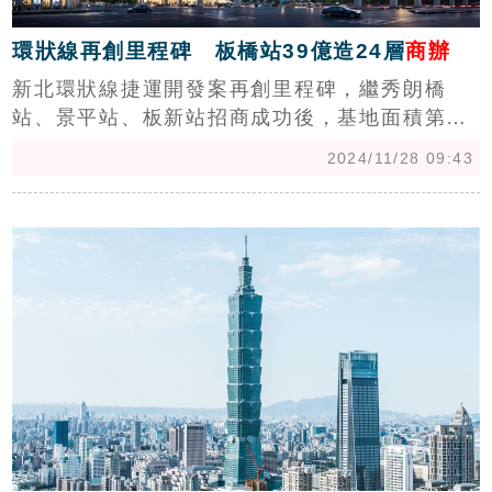
環狀線再創里程碑 板橋站39億造24層
商辦
新北環狀線捷運開發案再創里程碑，繼秀朗橋
站、景平站、板新站招商成功後，基地面積第二
大且位市中心的板橋站昨（27）完成開發案簽約
2024/11/28 09:43
儀式，規畫興建總樓地板面積達1.2萬坪的地標型
商辦大樓，吸投資金額39億，除提供大型國際會
c
議廳及創新產業辦公空間，將提供5000萬基金扶
植新創產業，帶動周邊經濟發展，預計2030年完
工。