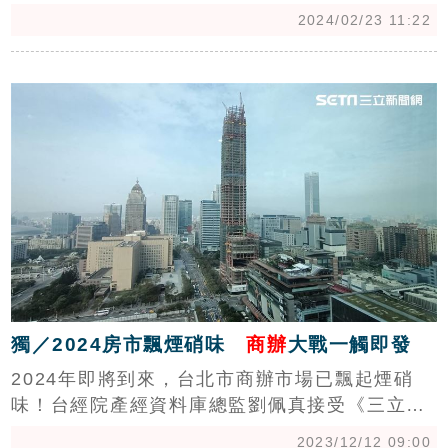
攀歷史新高。信義全球資產公司觀察，2024年商
2024/02/23 11:22
辦市場延續去年勢頭，企業承租需求強勁，屋齡
新、具備ESG概念的辦公室最受租客青睞，租金
c
持續創高，也吸引企業、高資產客群積極進場布
局收益。（陳韋帆）
獨／2024房市飄煙硝味
商辦
大戰一觸即發
2024年即將到來，台北市商辦市場已飄起煙硝
味！台經院產經資料庫總監劉佩真接受《三立新
聞網》訪問表示，「2024年辦公租賃市場供給將
2023/12/12 09:00