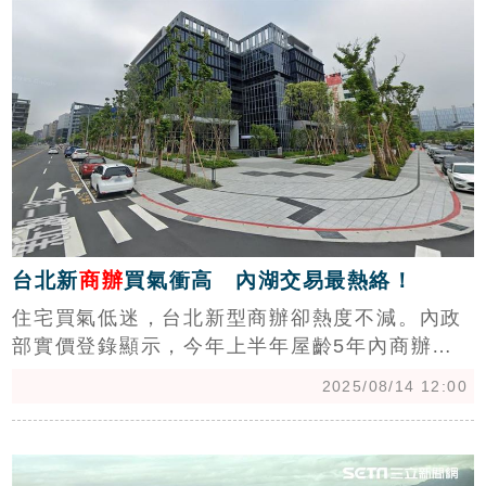
台北新
商辦
買氣衝高 內湖交易最熱絡！
住宅買氣低迷，台北新型商辦卻熱度不減。內政
部實價登錄顯示，今年上半年屋齡5年內商辦成
交40件，總銷近50億元，其中內湖交易16件居
2025/08/14 12:00
冠，大安區「首泰信義」每坪單價高達195萬
元，創社區新高。(陳韋帆)
c