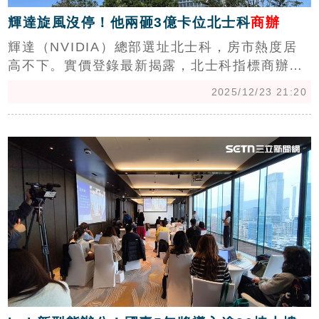
輝達旋風沒停！他兩砸3億卡位北士科
商辦
輝達（NVIDIA）總部選址北士科，房市熱度居
高不下。實價登錄最新揭露，北士科指標商辦
「遠雄商舟」於今年六月創下成交新高，吸引
2025/12/23 21:20
「永鈺資產管理」與「真建築科技」等法人積極
卡位。台灣房屋集團趨勢中心執行長張旭嵐指
c
出，受AI產業領頭帶動，加上政策「打住不打
商」，讓具備科技紅利的北士科成為法人資金避
風港。（陳韋帆）