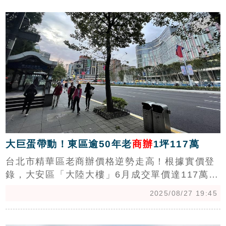
c
大巨蛋帶動！東區逾50年老
商辦
1坪117萬
台北市精華區老商辦價格逆勢走高！根據實價登
錄，大安區「大陸大樓」6月成交單價達117萬
元，松山區「台實大樓」也破百萬，顯示地段效
2025/08/27 19:45
應持續發威。（陳韋帆）
c