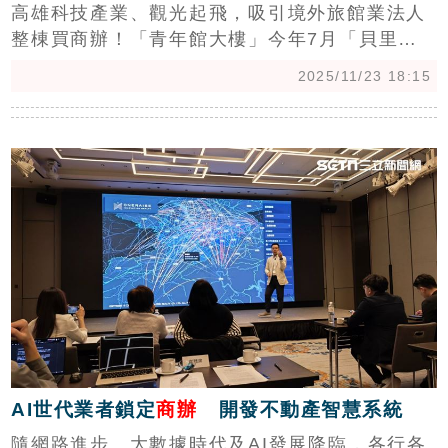
高雄科技產業、觀光起飛，吸引境外旅館業法人
整棟買商辦！「青年館大樓」今年7月「貝里斯
商優亨」，以約2.8億元現金購入。在地房仲指
2025/11/23 18:15
出，高雄在科技產業、觀光發展蓬勃下，企業紛
紛卡位精華商辦，全棟購入商辦可穩定收租或可
c
彈性改建，可說是金雞母。（陳韋帆）
AI世代業者鎖定
商辦
開發不動產智慧系統
隨網路進步、大數據時代及AI發展降臨，各行各