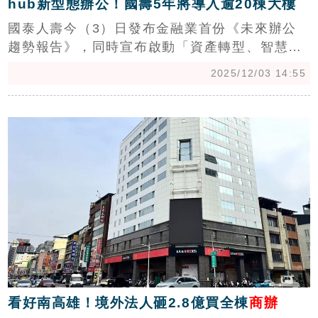
hub新型態辦公！國壽5年將導入逾20棟大樓
國泰人壽今（3）日發布金融業首份《未來辦公
趨勢報告》，同時宣布啟動「資產轉型、智慧驅
動、人本共榮」三大策略，將「hub新型態辦公
2025/12/03 14:55
服務」大規模導入六都商辦，預計未來5年內超
過20棟大樓將完成升級，以回應84%上班族對
c
「人性化」辦公環境的需求，打造兼具綠色、科
技與人性化的新世代商辦服務生態圈。(陳韋帆)
看好南高雄！境外法人砸2.8億買全棟
商辦