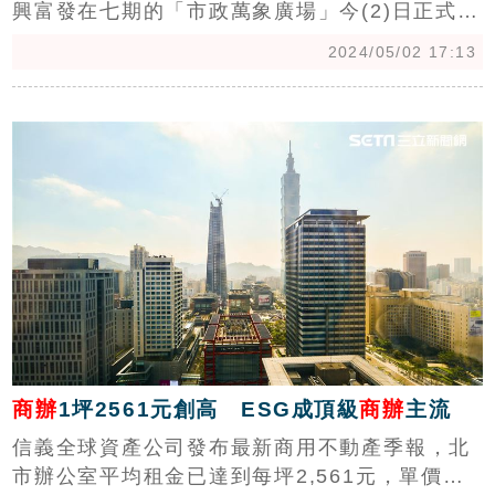
興富發在七期的「市政萬象廣場」今(2)日正式公
開，看準網紅經濟興起，工作室需求大增，主推
2024/05/02 17:13
微型商辦，規劃25-45坪，總開價2000萬(含車
位)起跳。(陳韋帆)
c
商辦
1坪2561元創高 ESG成頂級
商辦
主流
信義全球資產公司發布最新商用不動產季報，北
市辦公室平均租金已達到每坪2,561元，單價再