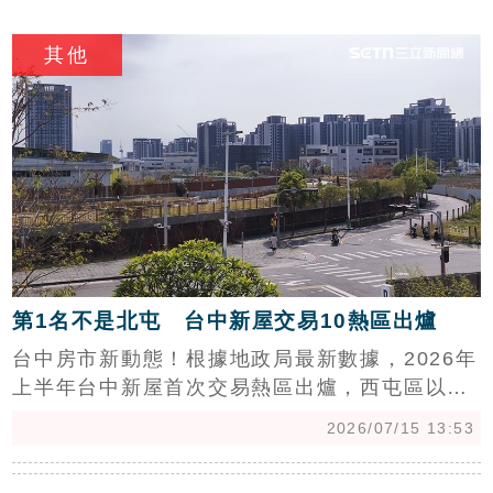
執勤不需擔憂神明報復，且該違建若未補齊執
c
照，政府基於公共安全拆除實屬合理。該土地屬
其他
於原住民保留地，轉讓條件嚴格，在地價方面，
市區土地每坪約1.5萬元，此事件凸顯違建與土地
使用權益的法律爭議，縣府後續處置備受關注。
第1名不是北屯 台中新屋交易10熱區出爐
台中房市新動態！根據地政局最新數據，2026年
上半年台中新屋首次交易熱區出爐，西屯區以
2,044棟擊敗北屯區奪冠。專家指出，西屯受惠
2026/07/15 13:53
於水湳與七期重劃區小宅完工及成熟生活機能，
吸引買盤回流。觀察購屋年齡層，30至49歲的青