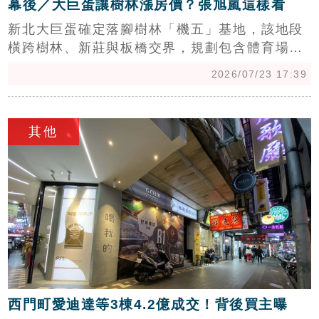
幕後／大巨蛋讓樹林漲房價？張旭嵐這樣看
新北大巨蛋確定落腳樹林「機五」基地，該地段
橫跨樹林、新莊與板橋交界，規劃包含體育場
館、商辦及飯店等複合空間。隨著捷運萬大樹林
2026/07/23 17:39
線加持，區域房市前景備受矚目，樹林房價近五
年已從每坪30萬漲至35.3萬元。台灣房屋趨勢中
c
心執行長張旭嵐表示，大巨蛋將帶動區域機能，
其他
但未來恐面臨交通與噪音壓力。建議購屋族避開
第一排住宅，可轉向溪崑或新莊西盛生活圈等第
二線街廓，選擇性價比較高且居住品質較穩定的
物件，提前布局未來商機。
西門町愛迪達等3棟4.2億成交！背後買主曝