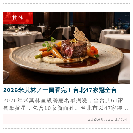
受央行房貸緊縮影響，去化速度放緩，成為賣壓
c
最沉重的區域。專家莊思敏分析，預售屋完工潮
其他
與市場去化速度脫節是庫存累積主因。在房貸環
境偏緊與經濟不確定性下，待售庫存短期內恐維
持高檔。建議自住購屋族可將目光轉向具備抗跌
保值特性、屋主讓利空間較大的中古屋市場，作
為更穩健的置產選擇。
2026米其林／一圖看完！台北47家冠全台
2026年米其林星級餐廳名單揭曉，全台共61家
餐廳摘星，包含10家新面孔。台北市以47家穩居
龍頭，中山區憑藉19家獲選成為全台米其林密度
2026/07/21 17:54
最高行政區，大安區則以12家緊追在後。值得關
注的是，新竹縣竹北高鐵特區與台南市漁光島皆