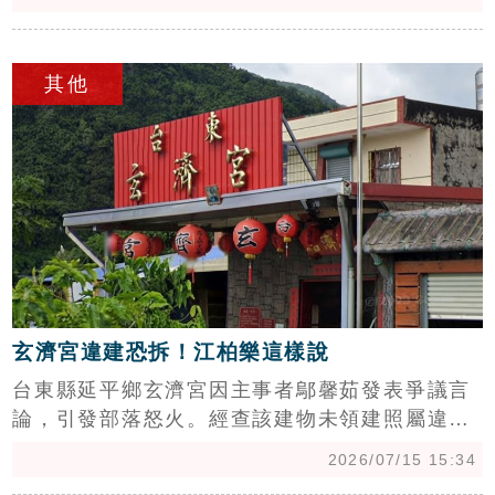
院危老改建案同屬張氏家族開發，未來將透過兩
案整合發揮綜效，為西門町電影街帶來全新蛻
c
變。專家曾敬德分析，隨消費習慣轉變，硬體老
其他
舊的老戲院已難敵百貨影城，但憑藉極佳地段與
單純產權，成為開發商眼中極具潛力的改建標
的。從大世紀到現在的in89，老戲院改建住宅已
成趨勢，不僅承載世代回憶，更透過都更危老重
建，為區域注入現代化商場與複合式機能，展現
西門町商圈的產業重生與價值提升。
玄濟宮違建恐拆！江柏樂這樣說
台東縣延平鄉玄濟宮因主事者鄔馨茹發表爭議言
論，引發部落怒火。經查該建物未領建照屬違
建，台東縣府已勒令2026年7月前補照，否則將
2026/07/15 15:34
強制拆除。命理師江柏樂對此表示，公務員依法