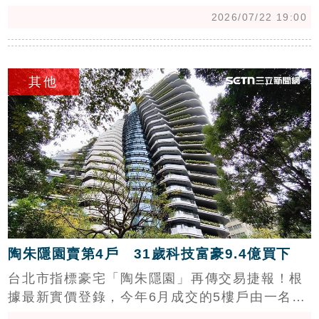
示，中和莒光站、中和高中站及永平國小站成為
2026/07/22 19:00
熱門交易站點。其中，莒光站憑藉4字頭親民房
價奪冠，成為購屋族熱區。專家分析，萬大線串
c
聯新北中永和與台北市，中和站因具雙捷運交會
其他
優勢，機能成熟；加蚋站則以北市門牌與相對實
惠的5字頭房價，吸引首購族目光。隨著聯開案
與都更計畫推動，萬大線沿線房產潛力看漲，建
議有通勤需求的購屋族，可趁早佈局潛力站點，
享受未來交通升級帶來的房價增值效益。
陶朱隱園賣第4戶 31歲科技富豪9.4億買下
台北市指標豪宅「陶朱隱園」再傳交易捷報！根
據最新實價登錄，今年6月成交的5樓戶由一名30
多歲張姓外籍富商以總價9.4億元買下，拆算單價