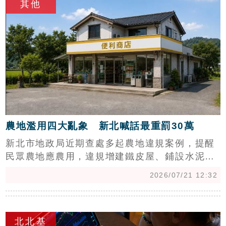
其他
專家建議，租屋族應擴大搜尋範圍，善用實價登
錄與房仲資訊，在通勤便利與租金負擔間取得平
衡。雖然實價數據存在些許落差，但透過多方比
價與在地諮詢，仍能精準掌握區域行情，找到高
CP值的理想租屋處，有效減輕在都會區生活的居
住成本壓力。
農地濫用四大亂象 新北喊話最重罰30萬
新北市地政局近期查處多起農地違規案例，提醒
民眾農地應農用，違規增建鐵皮屋、鋪設水泥或
將農舍改做店面與工廠，恐面臨六萬至三十萬元
2026/07/21 12:32
罰鍰。地政局歸納四大違規樣態，包括農舍違規
增建、農地鋪設水泥、農舍變更為營業場所，以
c
及擅自放置貨櫃屋。官方強調，農地設置設施須
北北基
符合農業生產需求，並向主管機關申請「農業設