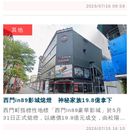
量更占全市近五成。儘管受限貸與第七波信用管
2026/07/16 09:58
制影響，市場觀望氣氛重，但這些人口密集區憑
藉成熟的生活機能與交通便利性，剛性自住買盤
c
支撐房市韌性。其中板橋區以三鐵共構優勢穩居
其他
高價，新莊區則以親民房價吸引就業人口遷入。
專家陳金萍分析，人口紅利與商業發展完善，使
這五區成為新北房市核心，即便在政策干擾下，
憑藉重劃區開發與捷運路網加持，交易表現依舊
穩健，持續吸引購屋族群關注，反映出新北房市
長期發展潛力。
西門in89影城熄燈 神秘家族19.8億拿下
西門町指標性地標「西門in89豪華影城」於5月
31日正式熄燈，以總價19.8億元成交，由松陽機
構關係公司崑逸開發買下。此案與鄰近的日新戲
2026/07/15 16:10