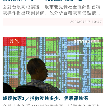
面對台股高檔震盪，股市老先覺杜金龍針對台積
電操作提出獨到見解。他分析台積電高低點價差
約400元，並將其切分為五等分，每下跌80元即
2026/07/17 10:47
分批買進，再等反彈賣出。自3月除息以來，他
已透過此紀律操作成功完成6次波段，每次皆賺
c
取約80元價差。杜金龍強調，第三季大盤進入整
其他
理格局，投資人應保留現金、越跌越買，切勿急
於滿倉。儘管外資近期因匯率因素賣超，但基本
面依然穩健，且零股買盤與ETF支撐力道強勁。
他樂觀預估，若第四季台股重啟攻勢，台積電股
價甚至有機會挑戰3000元大關，建議投資人善用
區間操作策略，在震盪中穩健獲利。
錢鏡你家1／指數沒跌多少、個股卻跌深