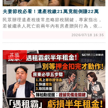
夫妻節稅必看！遺產稅繳21萬竟能倒賺22萬
民眾辦理遺產稅後常忽略節稅關鍵，專家指出，
若被繼承人死亡前兩年內有房產贈與行為，依遺
產及贈與稅法第15條需併入遺產申報。透過專業
2026/07/18 16:35
操作，將土地前次移轉現值調整至繼承時之公告
土地現值，可大幅縮短未來出售時的稅基計算區
c
間。以近期案例為例，繳納21萬元遺產稅後，成
其他
功省下43萬元土地增值稅，實質省下22萬元。此
項節稅手續國稅局不會主動通知，必須由納稅義
務人主動向地政事務所申請調整。專家提醒，處
理遺產繼承時，若涉及死亡前兩年內的房產贈
與，務必諮詢地政士專業建議，以免漏辦手續導
致未來出售房產時多繳冤枉稅，保障自身權益。