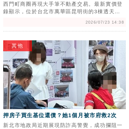
西門町商圈再現大手筆不動產交易。最新實價登
錄顯示，位於台北市萬華區昆明街的3棟透天
厝，以總價4.2億元成交，買方為深耕旅宿市場的
2026/07/23 14:38
台北美系列飯店集團旗下宣美飯店。市場人士分
析，該地段商業價值高，未來不排除朝旅館結合
c
商業空間方向開發。
其他
押房子買生基位還債？她1個月被市府救2次
新北市地政局近期展現防詐高警覺，成功攔阻一