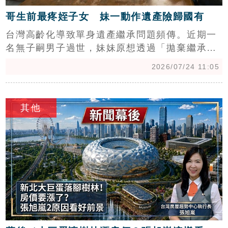
哥生前最疼姪子女 妹一動作遺產險歸國有
台灣高齡化導致單身遺產繼承問題頻傳。近期一
名無子嗣男子過世，妹妹原想透過「拋棄繼承」
讓子女接手，卻因民法僅直系血親有「代位繼
2026/07/24 11:05
承」權，差點讓遺產收歸國有。地政士提醒，姪
子女無代位繼承權，若想傳承遺產，生前應透過
c
「遺囑遺贈」或「信託」規劃。此外，專家指出
其他
「特留分」制度限制了財產處分自由，建議政府
應檢討修法。單身族群若無正式遺囑，遺產分配
將受限於法定繼承順位，民眾務必提前諮詢專業
人士，避免財產處理陷入法律困境。