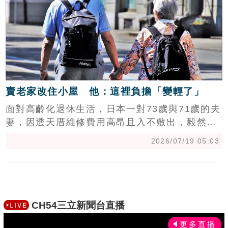
需充分理解資產風險，審慎評估市場波動，切勿
因短期震盪而恐慌，應建立穩健的資產配置觀念
以抵禦金融風險。
賣老家改住小屋 他：這裡負擔「變輕了」
面對高齡化退休生活，日本一對73歲與71歲的夫
妻，因透天厝維修費用高昂且入不敷出，毅然決
定賣掉居住30年的老屋。他們選擇搬遷至鄰近車
2026/07/19 05:03
站、生活機能完善的兩房住宅，不僅大幅減輕房
屋維護負擔，日常清潔與就醫也更便利。專家指
出，退休換屋並非捨棄回憶，而是依據體力與經
濟現況，調整生活型態的明智之舉。此次案例凸
顯高齡居住規劃應優先考量無障礙與便利性，將
CH54三立新聞台直播
生活重心從維護資產轉向提升生活品質，讓退休
生活更輕鬆自在，展現空間變小但心卻變輕的樂