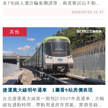
名7旬婦人遭詐騙集團誘導，兩度嘗試以不動產
設定抵押權，順利保住價值700萬元的財產。地
2026/07/23 12:37
政局局長汪禮國表示，此案歸功於第一線同仁落
實關懷提問，並發揮地政、警政、社政跨機關聯
c
防成效。為提升大眾防詐意識，地政局特別製作
其他
獨居長者防詐宣導影片，即日起於新北捷運各月
台公益電視強力播送。藉由每日逾10萬人次的通
勤人潮，將識詐觀念深入生活，強化民眾對不動
產詐騙的防禦力，全力守護市民財產安全，避免
不肖人士利用投資話術謀取利益。
捷運萬大線明年通車 1圖看9站房價表現
台北捷運萬大線第一期預計2027年底通車，大幅
縮短通勤時間，帶動周邊房市買氣。實價登錄顯