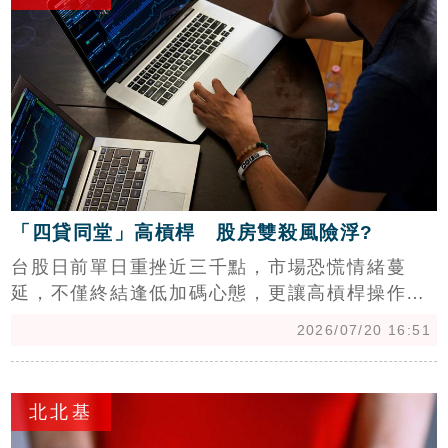
施容許使用」，切勿擅自變更土地用途。呼籲民
眾落實農業經營，若有設施增建需求應先諮詢相
關單位，以免觸法受罰，共同維護優質農業生產
環境及土地利用秩序。
「四貸同堂」高槓桿 股房雙殺風險浮?
台股日前單日重挫近三千點，市場恐慌情緒蔓
延，不僅終結逢低加碼心態，更讓高槓桿操作成
為焦點。「四貸同堂」等槓桿投資議題再掀熱
2026/07/20 16:51
議，投資人擔憂若行情持續反轉，恐引發融資斷
頭潮，甚至演變成房市與股市同步崩跌的「股房
c
雙殺」危機。數據顯示，台股融資餘額單日銳減
北北基
逾276億元，創下近年單日最大降幅，顯示散戶