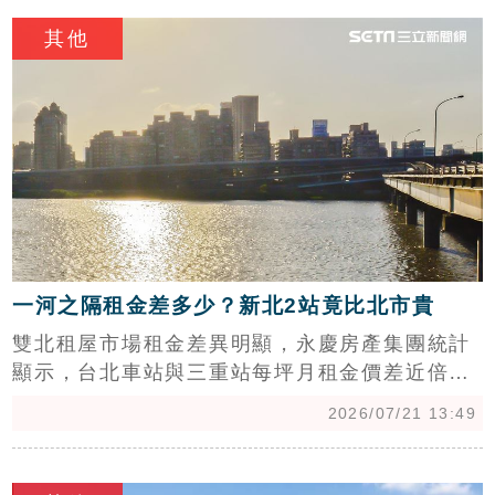
c
有餐廳首度入選。專家分析，高消費力客群與豪
其他
宅聚落是推動星級餐飲發展的關鍵，如竹北高所
得帶動精緻餐飲崛起，而大安區巷弄名店則以獨
特氛圍吸引饕客。隨著米其林版圖擴大，顯示台
灣都會區及新興重劃區的餐飲消費實力持續提
升，星級餐廳不僅是美食指標，更反映了在地經
濟與房市發展的潛力。
一河之隔租金差多少？新北2站竟比北市貴
雙北租屋市場租金差異明顯，永慶房產集團統計
顯示，台北車站與三重站每坪月租金價差近倍，
租10坪住宅每月可省近萬元。儘管北市核心區因
2026/07/21 13:49
交通商業機能強勁租金居高不下，但部分新北捷
運站如江子翠、大坪林，因重劃區新建案與雙捷
c
交會優勢，租金行情反超北市龍山寺與景美站。