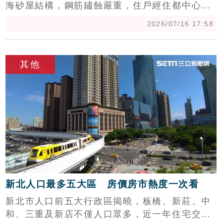
海砂屋結構，鋼筋鏽蝕嚴重，住戶經住都中心協
助，透過「危險建築物580專案計畫」成功推動
2026/07/16 17:58
公辦都更。該案基地約1,114坪，住戶同意比例
逾9成，已與築豐建設完成簽約。未來預計興建
c
地上15層、地下5層住宅大樓，並導入綠建築與
其他
低碳設計，打造安全宜居環境。針對住戶關心的
分配問題，官方強調採權利變換機制，依價值而
非單純坪數分配，確保產權公開透明。此次計畫
不僅解決海砂屋居住風險，更藉由專業團隊輔
導，展現公私協力加速危老建築更新的典範，為
住戶重塑優質生活空間。
新北人口最多五大區 房價房市熱度一次看
新北市人口前五大行政區揭曉，板橋、新莊、中
和、三重及新店不僅人口眾多，近一年住宅交易