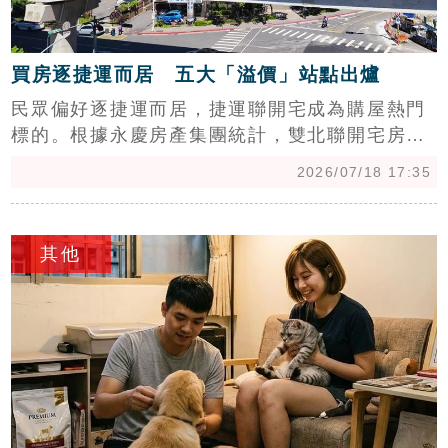
買房逐捷運而居 五大「溢價」站點出爐
民眾偏好逐捷運而居，捷運聯開宅成為購屋熱門
標的。根據永慶房產集團統計，雙北聯開宅房價
與周邊住宅存在明顯價差，其中永春站「E.A.T
2026/07/18 17:35
國際館」以每坪148.9萬元居冠，溢價率達
56.1%最驚人。專家分析，聯開宅因地段優勢及
c
小坪數規劃推升單價，但新店小碧潭站「美河
其他
市」因周邊新案拉抬，價差僅11.4%最親民。陳
金萍提醒，聯開宅雖享交通便利，但購屋族仍需
評估捷運震動、隔音與出入人口複雜度等潛在問
題，依個人需求審慎評估，才能挑選到兼具增值
潛力與居住品質的理想好宅。