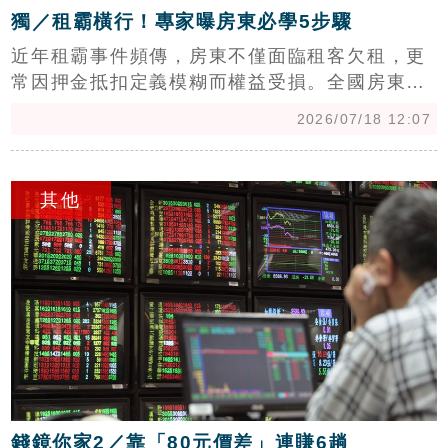
獨／租霸橫行！專家曝房東必學5步驟
近年租霸事件頻傳，房東不僅面臨租客欠租，更
常因押金抵扣定義模糊而權益受損。全國房東總
會理事長陳柏勳指出，現行法規導致房東遇惡意
2026/07/18 12:07
欠租時，常需耗時半年以上走完法律程序。為改
善現況，專家建議修訂租賃專法，明確規範「押
c
金不可抵扣租金」，並要求租金應以轉帳支付以
其他
利舉證。此外，針對租客利用「擠牙膏式」付租
鑽漏洞，應增訂若一年內有2至3次未足額給付租
金即視同違約。透過修法補齊法規灰色地帶，結
合公證制度，才能有效降低租賃糾紛，減輕房東
損失及司法資源負擔，保障租賃市場公平性。
錢鏡你家2／靠「80元價差」連賺6趟