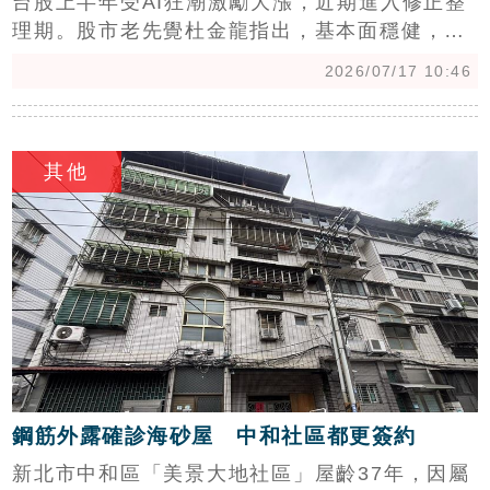
台股上半年受AI狂潮激勵大漲，近期進入修正整
理期。股市老先覺杜金龍指出，基本面穩健，目
前非空頭而是多頭整理，預估第三季將於42,000
2026/07/17 10:46
至48,000點間箱型震盪。他建議投資人關注季線
支撐，並提醒除息影響與融資餘額變化。杜金龍
c
強調，現階段資金布局關鍵在於手上保留現金、
其他
避免過度槓桿，並預期年底六都選舉後，市場有
望重拾動能，展開新一波多頭行情，投資人應利
用震盪格局採取分批布局策略，從容迎接後市。
鋼筋外露確診海砂屋 中和社區都更簽約
新北市中和區「美景大地社區」屋齡37年，因屬