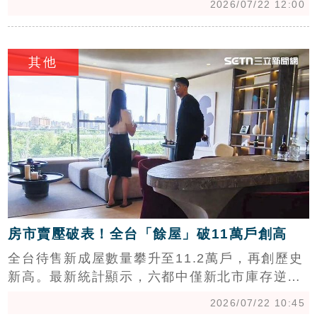
2026/07/22 12:00
約300.5萬元，成功擠下「One Park Taipei元利
信義聯勤」，重返全台年度最貴豪宅寶座。該案
c
累計揭露4筆交易，總金額達36.35億元，買家多
其他
為外籍富豪。專家分析，高端豪宅市場受大盤影
響較小，隱私性與稀有性是吸引富豪入手的關
鍵。隨著5樓單價正式突破300萬大關，預期未來
頂級豪宅市場仍具剛性需求，陶朱隱園後續成交
單價亦有機會再創新高，持續引領台灣頂級房產
市場話題。
房市賣壓破表！全台「餘屋」破11萬戶創高
全台待售新成屋數量攀升至11.2萬戶，再創歷史
新高。最新統計顯示，六都中僅新北市庫存逆勢
減少，顯示其龐大自住需求與完善機能提供強韌
2026/07/22 10:45
支撐；高雄市則因台積電效應帶動大量推案，卻