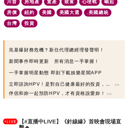
川普
房地產
置產
致富
心理戰
崛起
房價
紐約
美國
美國大選
.美國總統
台灣
投資
兆基爆財務危機？新任代理總經理發聲明！
新聞事件即時更新 所有消息一手掌握！
一手掌握明星動態 即刻下載娛樂星聞APP
立即諮詢HPV！是對自己健康最好的投資，把
PR
握現在不嫌晚...
伴侶和妳一起預防HPV，才有資格說愛妳！
PR
【#直播中LIVE】《針線緣》首映會現場直
擊🔥