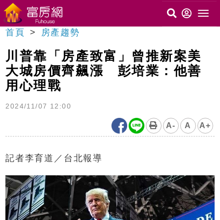
首頁
房產趨勢
川普靠「房產致富」曾推新案美
大城房價齊飆漲 彭培業：他善
用心理戰
2024/11/07 12:00
A-
A
A+
記者李育道／台北報導