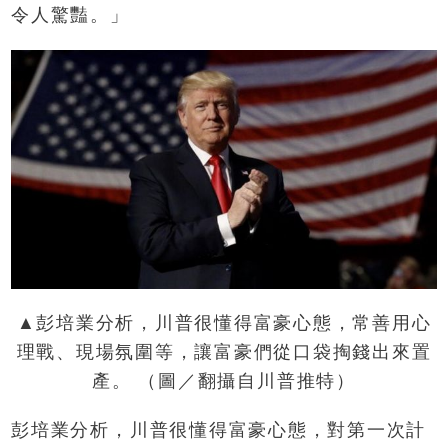
令人驚豔。」
▲彭培業分析，川普很懂得富豪心態，常善用心
理戰、現場氛圍等，讓富豪們從口袋掏錢出來置
產。 （圖／翻攝自川普推特）
彭培業分析，川普很懂得富豪心態，對第一次計