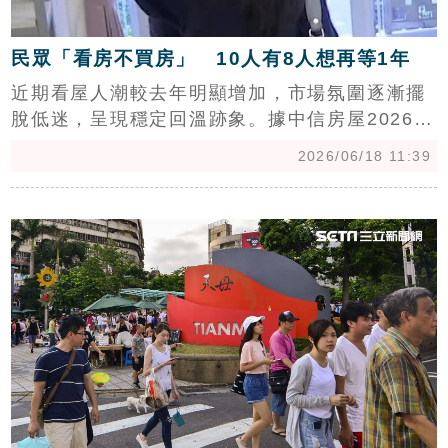
民眾「看房不買房」 10人有8人想再等1年
近期看屋人潮較去年明顯增加，市場氛圍逐漸擺
脫低迷，呈現穩定回溫跡象。據中信房屋2026年
第二季宅調查顯示，針對下一季房價走勢，有
2026/06/18 11:39
26.4%的受訪者預期價格將上揚，較前一季的
25%增加1.4個百分點，儘管增幅不大，但足以
c
反映出大眾對房市前景的負面情緒有所緩解，整
體信心呈現止跌回穩的趨勢。（陳韋帆）