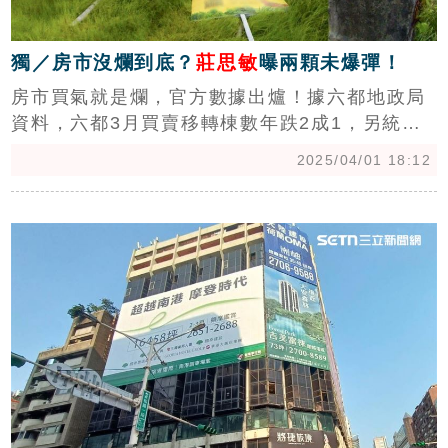
獨／房市沒爛到底？
莊思敏
曝兩顆未爆彈！
房市買氣就是爛，官方數據出爐！據六都地政局
資料，六都3月買賣移轉棟數年跌2成1，另統計
第一季(1~3月)年跌2成3。中信房屋研展室副理
2025/04/01 18:12
莊思敏接受《三立新聞網》訪問表示，「新青安
引爆的房貸之亂、金龍風暴、川普風暴，三大利
c
空齊至，接下來還有升息隱患、股市動盪，兩顆
未爆彈要面對，對房市持續雪上加霜，第二季房
市依舊不容樂觀。」（陳韋帆）