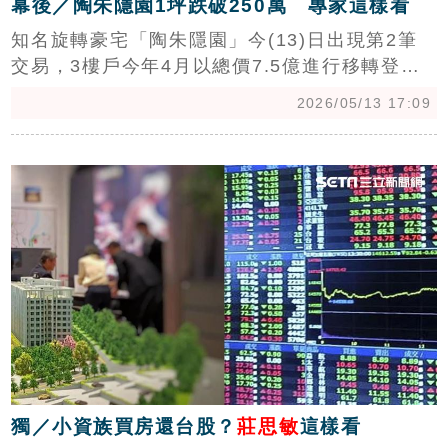
幕後／陶朱隱園1坪跌破250萬 專家這樣看
知名旋轉豪宅「陶朱隱園」今(13)日出現第2筆
交易，3樓戶今年4月以總價7.5億進行移轉登
記、拆算單價243.8萬，相較第1筆成交的17樓戶
2026/05/13 17:09
單價約346萬，足足少了百餘萬，除樓層高低差
異，最關鍵的是亞太工商聯已傳出資金斷鏈，出
c
現債務協商，故出現讓利，然而，陶朱隱園第1
筆總價11.1億、單價364萬已奠定台灣第一豪宅
地位，短期內難有其他豪宅可撼動。（陳韋帆）
獨／小資族買房還台股？
莊思敏
這樣看