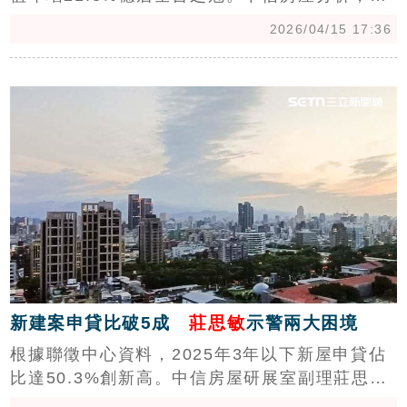
都房價已處高檔，漲幅空間受限，資金轉向基期
2026/04/15 17:36
較低的非都會區；台東受惠重大建設題材與新建
案單價破4字頭拉抬，加上遠距工作者與退休族
c
外地買盤進駐，房價展現強勁抗壓力。(陳韋帆)
新建案申貸比破5成
莊思敏
示警兩大困境
根據聯徵中心資料，2025年3年以下新屋申貸佔
比達50.3%創新高。中信房屋研展室副理莊思敏
指出，交屋潮令房貸水位居高不下，限貸令短期