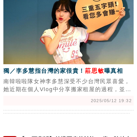
獨／李多慧指台灣的家很貴！
莊思敏
曝真相
南韓啦啦隊女神李多慧深受不少台灣民眾喜愛，
她近期在個人Vlog中分享搬家租屋的過程，並坦
言「台灣的家很貴」，引發網友熱議高房價。然
2025/05/12 19:32
而，台北房價有比首爾還要高嗎？中信房屋研展
室副理莊思敏指出，比較同為首都的台北、首
爾，明顯比首爾還便宜，雖然房價所得比台北輸
首爾，但以李多慧收入來說，應無法用一般上班