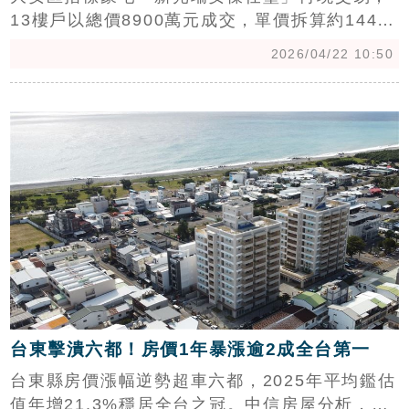
13樓戶以總價8900萬元成交，單價拆算約144萬
元，對比影后桂綸鎂11年前入手的172萬元天花
2026/04/22 10:50
板價，每坪省下28萬元。中信房屋研展室副理莊
思敏分析，受央行信用管制與私法人許可制影
c
響，豪宅買氣降溫，屋主適度讓利促成交易，但
精華地段稀缺性仍讓該案具備強大抗跌保值潛
力。(陳韋帆)
台東擊潰六都！房價1年暴漲逾2成全台第一
台東縣房價漲幅逆勢超車六都，2025年平均鑑估
值年增21.3%穩居全台之冠。中信房屋分析，六