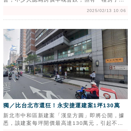
對少子化也不怕！中信房屋研展室副理莊思敏接
2025/02/13 10:06
受《三立新聞網》訪問表示，「現階段房市買氣
翻轉，抗跌房型又成為熱議話題，事實上，台灣
c
除了少子化，還有高齡化退休生活問題，所以生
活機能、區位良好的『醫療宅』，未來一甲子基
本上都不怕跌價。」（陳韋帆）
獨／比台北市還狂！永安捷運建案1坪130萬
新北市中和區新建案「漢皇方圓」即將公開，據
悉，該建案每坪開價最高達130萬元，引起不少
網友討論稱「太扯！對岸的台北市舊古亭也沒這