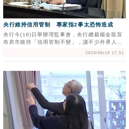
央行維持信用管制 專家指2事太恐怖造成
央行今(18)日舉辦理監事會，央行總裁楊金龍宣
布房市維持「信用管制不變」，讓不少外界人士
根據楊金龍日前自己所說「信用管制到這」預測
2026/06/18 17:31
「微鬆綁」預言紛紛失準，楊金龍說明，「目前
銀行資金集中度下降仍相對緩慢，且多數資金都
c
流入台股，房價也仍高，所以維持管制不變。」
（陳韋帆）