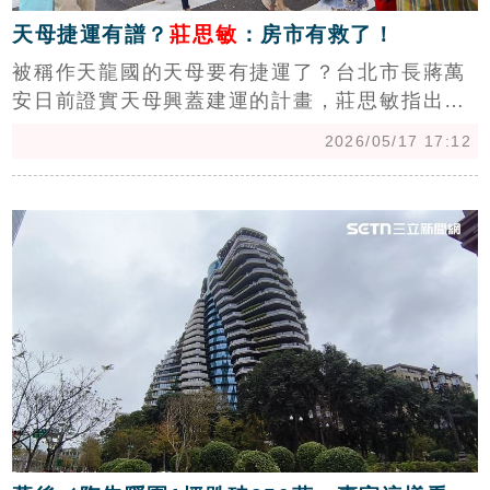
天母捷運有譜？
莊思敏
：房市有救了！
被稱作天龍國的天母要有捷運了？台北市長蔣萬
安日前證實天母興蓋建運的計畫，莊思敏指出，
當年天母外國人群聚，而台北捷運大興建時代，
2026/05/17 17:12
還拒絕了捷運到來，被眾人戲稱「天龍國」，但
缺乏交通利多，也讓區域房市買氣逐年沒落，如
c
今捷運計畫重啟，倘若成真，將為區域房市注入
新活水，簡單說，「天母房市終於有救了！」
（陳韋帆）