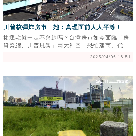
川普核彈炸房市 她：真理面前人人平等！
捷運宅就一定不會跌嗎？台灣房市如今面臨「房
貸緊縮、川普風暴」兩大利空，恐怕建商、代
銷，以及部分房仲最愛談的「軌道經濟學」即將
2025/04/06 18:51
翻轉。中信房屋研展室副理莊思敏接受《三立新
聞網》訪問表示，「同區域越靠近捷運的房子通
c
常確實更有撐盤性，但如果面對的是川普風暴攻
擊，恐怕也是兩說，況且如今買氣極差，建議財
務狀況不夠好的屋主，應及早做打算。」（陳韋
帆）