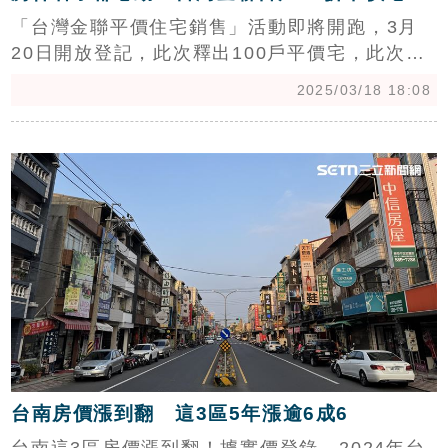
「台灣金聯平價住宅銷售」活動即將開跑，3月
20日開放登記，此次釋出100戶平價宅，此次有
3間超低總套房備受關注，包括「台中北區漢口
2025/03/18 18:08
路299萬、新北中和景平路635萬、台北市重慶
北路二段935萬」。中信房屋研展室副理莊思敏
c
接受《三立新聞網》訪問表示，「如果不是兩人
住太擠，中和、重慶北的房子，我看了都心動，
單身族或許可以考慮申購。」（陳韋帆）
台南房價漲到翻 這3區5年漲逾6成6