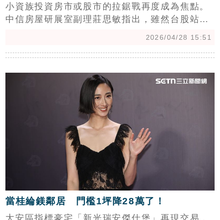
小資族投資房市或股市的拉鋸戰再度成為焦點。
中信房屋研展室副理莊思敏指出，雖然台股站上
4萬點報酬誘人，但高報酬伴隨高風險，資產蒸
2026/04/28 15:51
發速度遠快於房價波動。對小資族而言，買房具
備「強迫儲蓄」與「居住穩定」的雙重價值，不
c
僅能將現金轉化為實質資產，更能提供租屋難以
替代的心理安全感。莊思敏強調，購屋應回歸自
住本質，房貸支出建議控制在月收入三分之一
內，避免過度槓桿影響生活品質。(陳韋帆)
當桂綸鎂鄰居 門檻1坪降28萬了！
大安區指標豪宅「新光瑞安傑仕堡」再現交易，