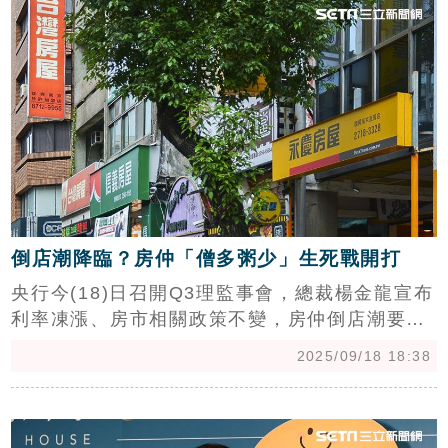
示，調查結果，看漲房價民眾有小幅回升，但多
數仍悲觀，至於租賃專法，若修法不慎恐引爆房
租暴漲，建議政府修法細節宜應再三思。（陳韋
帆）
倒店潮降臨？房仲「僧多粥少」生死戰開打
央行今(18)日召開Q3理監事會，總裁楊金龍宣布
利率凍漲、房市相關政策不變，房仲倒店潮要來
了？其實今年全國家數8月早已終結增長，連續2
2025/09/18 18:38
年半來首次減少，業者指出，「今日央行宣布持
續緊縮，汰弱留強生死戰正式開打！」(陳韋帆)
c