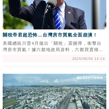
關稅帝君超恐怖…台灣房市買氣全面崩潰！
美國總統川普4月拋出「關稅」震撼彈，衝擊台
灣房市買氣！據六都地政局資料，六都買賣移轉
棟數4月僅剩1萬6,876棟，月減7.3%、年減
2025/05/04 13:14
26.3%，六都幾乎全面潰敗，僅桃園、台南稍微
拉尾盤，但也難敵整體市場疲弱。專家表示，台
c
灣房市本就因為房貸之亂、打炒房疲弱，4月又
有川普「關稅帝君」橫空出世，掀市場恐慌浪
潮，導致買氣瞬間潰散，倘若川普政策不變，今
年房市恐難見曙光！（陳韋帆）