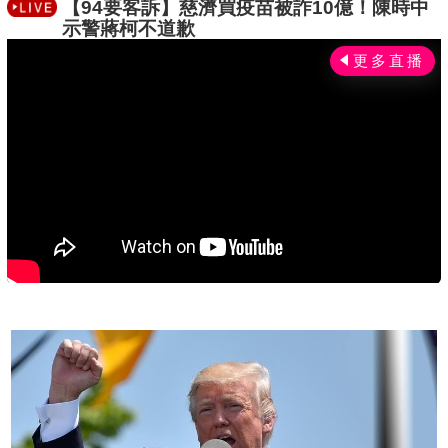
族衡量，照理說應該不難，推測是比較節省，也
【94要客訴】慈濟買疫苗被詐10億！陳時中
可能非台北市不買，或尚無打算在台灣置產打
示警蔣柯不道歉
算。(陳韋帆)
c