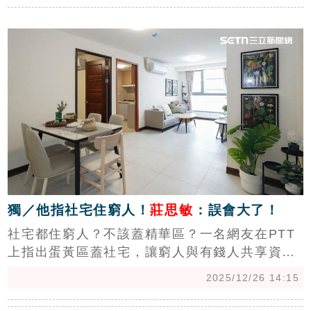
屋尚未出售的貸款過渡期，顯示央行有針對實務
c
問題調整制度，至於其他管制未鬆綁，主要是因
台股站穩3萬點大關、房價也尚未出現明顯下
跌，一旦貿然鬆綁恐導致買氣過快回溫，重演房
市過熱風險，因此採取謹慎態度並不令人意外。
(陳韋帆)
獨／他指社宅住窮人！
莊思敏
：誤會大了！
社宅都住窮人？不該蓋精華區？一名網友在PTT
上指出蛋黃區蓋社宅，讓窮人與有錢人共享資源
好像也不太公平。中信房屋研展室副理莊思敏表
2025/12/26 14:15
示，這是有什麼誤會？社宅裡面住的很多都是有
錢人，況且目前真正精華區也尚未見到社宅蹤