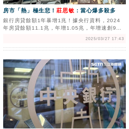
房市「熱」極生悲！
莊思敏
：當心爆多殺多
銀行房貸餘額1年暴增1兆！據央行資料，2024
年房貸餘額11.1兆，年增1.05兆，年增速創9年
新高。中信房屋研展室副理莊思敏表示，新青安
2025/03/27 17:43
貸帶動房市買氣，引爆全民瘋買房，房市雖然迎
來空前盛況，卻也導致銀行資金過度集中不動
c
產，風險快速攀升，也逼得央行不得不出手祭出
918信用管制，導致量縮價減迄今，可說房市已
「熱」極生悲！(陳韋帆)