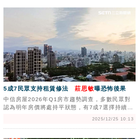
c
影，誤會是不是大過頭了？（陳韋帆）
5成7民眾支持租賃修法
莊思敏
曝恐怖後果
中信房屋2026年Q1房市趨勢調查，多數民眾對
認為明年房價將處持平狀態，有7成7選擇持續觀
望一年以上不進場，針對內政部近期通過的《租
2025/12/25 10:13
賃住宅市場發展及管理條例》修正草案，則有5
成7表示支持。中信房屋研展室副理莊思敏表
c