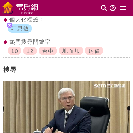
◆
個人化標籤：
莊思敏
◆
熱門搜尋關鍵字：
10
12
台中
地面師
房價
搜尋
c