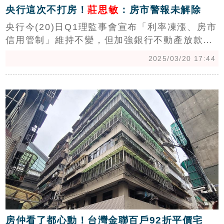
央行這次不打房！
莊思敏
：房市警報未解除
央行今(20)日Q1理監事會宣布「利率凍漲、房市
信用管制」維持不變，但加強銀行不動產放款金
檢，房市能鬆口氣了？中信房屋研展室副理莊思
2025/03/20 17:44
敏表示，即使央行未祭出第8波打炒房，銀行房
貸額度依舊吃緊，加上川普風暴襲捲全球經濟，
c
短期內房市向下態勢恐難反轉。（陳韋帆）
房仲看了都心動！台灣金聯百戶92折平價宅