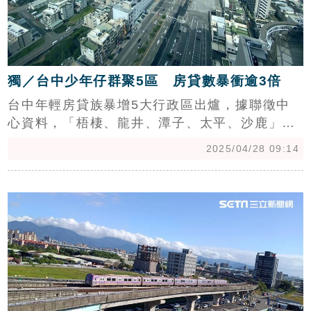
獨／台中少年仔群聚5區 房貸數暴衝逾3倍
台中年輕房貸族暴增5大行政區出爐，據聯徵中
心資料，「梧棲、龍井、潭子、太平、沙鹿」近
3年年輕房貸族數量增幅通通8成以上。中信房屋
2025/04/28 09:14
研展室副理莊思敏指出，少年仔群聚5區都是蛋
白區，顯示年輕人已經被逼到蛋白購屋，但近期
c
銀行金檢加嚴，年輕人購屋一定要留意「自身貸
款能力」，避免被銀行拒貸或成數不足造成的違
約風險。（陳韋帆）