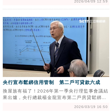
2026/04/09 12:59
難解。建商背景使新屋申貸較中古屋具優勢，但
須警惕機能空泛重劃區爆發「多殺多」與爛尾樓
c
風險。(陳韋帆)
央行宣布鬆綁信用管制 第二戶可貸款六成
換屋族有福了！2026年第一季央行理監事會議結
果出爐，央行總裁楊金龍宣布第二戶房貸鬆綁、
可貸六成，其他維持不變。中信房屋研展室副理
2026/03/19 16:50
莊思敏指出，此調整主要針對換屋族所遇到的舊