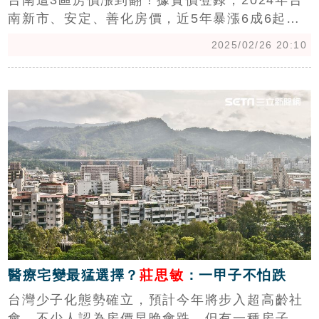
台南這3區房價漲到翻！據實價登錄，2024年台
南新市、安定、善化房價，近5年暴漲6成6起
跳，平均單價通通超過27萬/坪，其中，新市更是
2025/02/26 20:10
站上3字頭。中信房屋研展室副理莊思敏指出，
在南科利多拉抬下，不斷吸引建商到周邊行政區
c
推案，而投資、自用買盤同時湧進，買氣升溫
下，房價也迎來空前攀漲，但如今房市翻轉，購
屋族應當心賣壓爆發。（陳韋帆）
醫療宅變最猛選擇？
莊思敏
：一甲子不怕跌
台灣少子化態勢確立，預計今年將步入超高齡社
會，不少人認為房價早晚會跌，但有一種房子面