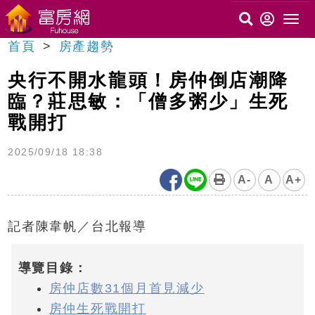
首頁
房產趨勢
央行不開水龍頭！房仲倒店潮降
臨？莊思敏：「僧多粥少」生死
戰開打
2025/09/18 18:38
A-
A
A+
記者陳韋帆／台北報導
導覽目錄：
房仲店數31個月首見減少
房仲生死戰開打