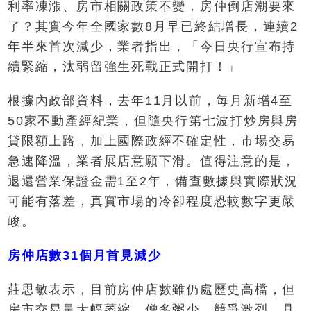
利率凍漲、房市相關政策不變，房仲倒店潮要來
了？其實今年全國家數8月早已終結增長，連續2
年半來首次減少，業者指出，「今日央行宣布持
續緊縮，汰弱留強生死戰正式開打！」
根據內政部資料，去年11月以前，每月新增4至
50家不動產經紀業，但隨央行第七波打炒房與房
貸限額上路，加上國際政經不確定性，市場交易
急速降溫，業者展店意願下滑。值得注意的是，
退還營業保證金需1至2年，備查數據與實際狀況
可能有落差，真實市場的冷卻程度恐較數字更嚴
峻。
房仲店數31個月首見減少
莊思敏表示，目前房仲店數雖仍處歷史高檔，但
房市交易量大幅萎縮，僧多粥少，競爭激烈。具