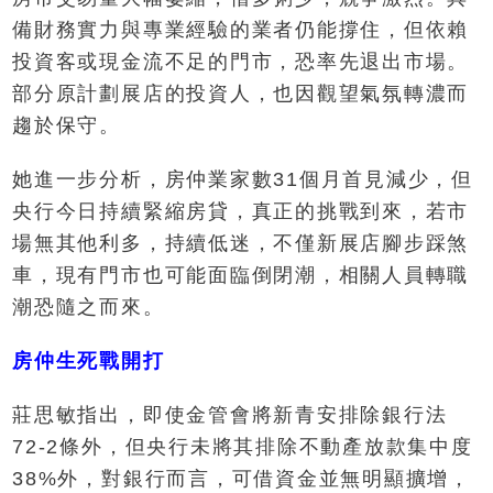
備財務實力與專業經驗的業者仍能撐住，但依賴
投資客或現金流不足的門市，恐率先退出市場。
部分原計劃展店的投資人，也因觀望氣氛轉濃而
趨於保守。
她進一步分析，房仲業家數31個月首見減少，但
央行今日持續緊縮房貸，真正的挑戰到來，若市
場無其他利多，持續低迷，不僅新展店腳步踩煞
車，現有門市也可能面臨倒閉潮，相關人員轉職
潮恐隨之而來。
房仲生死戰開打
莊思敏指出，即使金管會將新青安排除銀行法
72-2條外，但央行未將其排除不動產放款集中度
38%外，對銀行而言，可借資金並無明顯擴增，