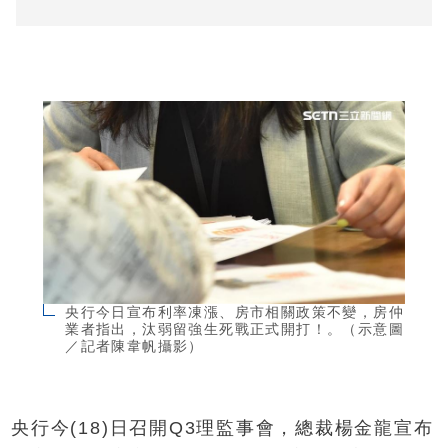
央行今日宣布利率凍漲、房市相關政策不變，房仲
業者指出，汰弱留強生死戰正式開打！。（示意圖
／記者陳韋帆攝影）
央行今(18)日召開Q3理監事會，總裁楊金龍宣布