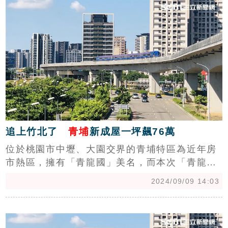
有3個生活圈提供屋齡5年內新成屋，平均單價維
持在「2字頭」，成為首購族實現青埔置產的平
價首選。
追上竹北了
青埔
新成屋一坪飆76萬
位於桃園市中壢、大園交界的青埔特區為近年房
市熱區，擁有「青龍國」美名，而本次「青龍
國」房價再創新高，內政部實價登錄數據顯示，
2024/09/09 14:03
中壢區領航南路的「桃大允」社區，中樓戶別今
年3月以總價3954萬元成交，總面積59.27坪，
c
拆算車位後單價達76萬元，比目前預售屋最高單