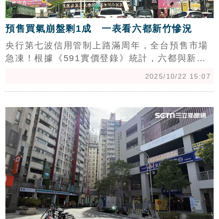
預售買氣崩盤剩1成 一表看六都新竹慘況
央行第七波信用管制上路滿周年，全台預售市場
急凍！根據《591實價登錄》統計，六都與新竹
跌幅前十大生活圈交易量幾乎腰斬再腰斬，買氣
2025/10/22 15:07
僅剩約1成。桃園與台中重劃區首當其衝，青埔
A18、A19及台中太平等區買氣暴跌逾9成。（陳
c
韋帆）