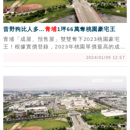
昔野狗比人多…
青埔
1坪66萬奪桃園豪宅王
青埔「成屋、預售屋」雙雙奪下2023桃園豪宅
王！根據實價登錄，2023年桃園單價最高的成交
紀錄，成屋為「宜雄大名鑄」12樓戶56萬/坪，
2024/01/09 12:57
預售屋則是「威均青塘園」24樓戶(次頂樓)66.5
萬/坪，也是桃園有史以來單價最高的豪宅社區。
c
（陳韋帆）