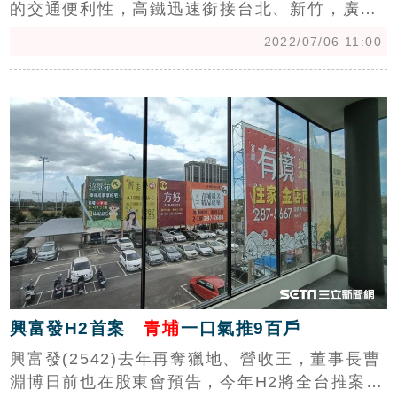
的交通便利性，高鐵迅速銜接台北、新竹，廣納
南北兩地移居人口，在青埔這麼大的重劃區當
2022/07/06 11:00
中，有住戶就是鍾愛充滿人文氣息和藝術美學的
居住環境，位在青塘園中的「市立美術館」及
c
「兒童美術館」擁有難得的30000坪綠地、環湖
步道，與高鐵站前商業區氛圍截然不同，成為追
求高品質生活的菁英族群首選區域。
興富發H2首案
青埔
一口氣推9百戶
興富發(2542)去年再奪獵地、營收王，董事長曹
淵博日前也在股東會預告，今年H2將全台推案、