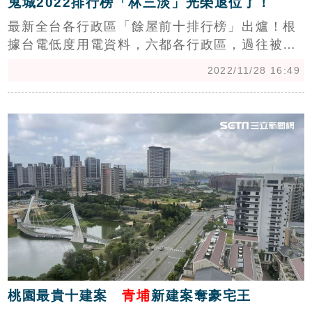
鬼城2022排行榜「林三淡」光榮退位了！
最新全台各行政區「餘屋前十排行榜」出爐！根
據台電低度用電資料，六都各行政區，過往被戲
稱鬼城的林三淡，林口、三峽被踢出十名之外，
2022/11/28 16:49
淡水則退居第七位。第一名是桃園龜山3593戶、
第二名台中北屯2580戶、第三名桃園中壢2488
c
戶。信義房屋不動產企研室專案經理曾敬德，房
市一旦反轉，新建餘屋將會對房市產生壓抑。
（記者：陳韋帆）
桃園最貴十建案
青埔
新建案奪豪宅王