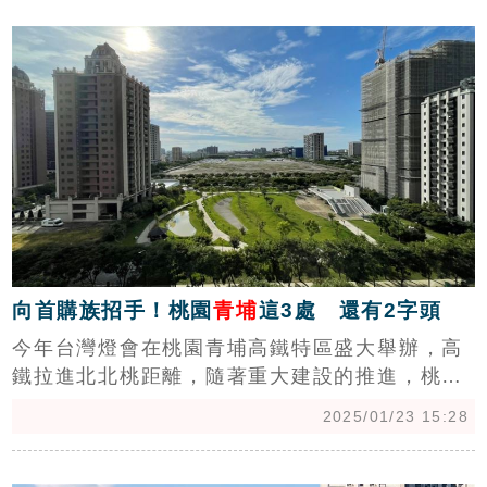
c
依舊有平價房屋可以選擇！」（陳韋帆）
向首購族招手！桃園
青埔
這3處 還有2字頭
今年台灣燈會在桃園青埔高鐵特區盛大舉辦，高
鐵拉進北北桃距離，隨著重大建設的推進，桃園
青埔也成為脫北者的首選區域，近年青埔房價一
2025/01/23 15:28
路從「3字頭」攀升至「4字頭」，如今中古屋最
高成交單價更突破76萬元大關，不過青埔周邊仍
c