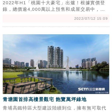
2022年H1「桃園十大豪宅」出爐！根據實價登
錄，總價逾4,000萬以上預售和成屋交易中，青
埔高鐵特區、經國重劃區就奪下五席，其中，又
2022/07/12 15:09
以青埔的威均青塘園，以1坪58萬均價最高奪
冠，而豪宅林立的藝文特區，僅奪下3席，以中
c
悅一品奪下第四排名最高，均價1坪46.2萬。
（記者：陳韋帆）
青塘園首排高樓景觀宅 飽覽萬坪綠地
青埔高鐵特區大型建設陸續到位，擁有無可取代