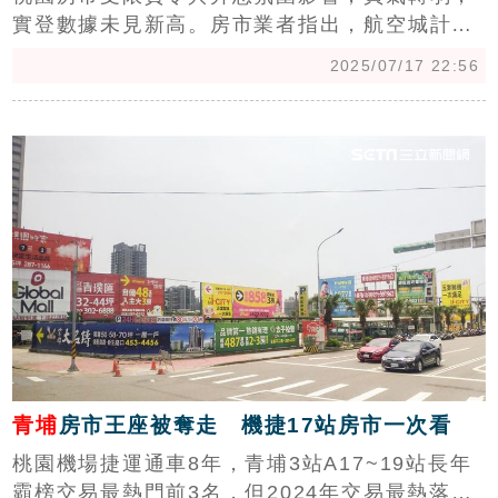
實登數據未見新高。房市業者指出，航空城計畫
推進，加上AI產業聚落成形，未來仍具成長潛
2025/07/17 22:56
力，但當前市場觀望情緒濃厚，高價新案尚未重
返高點，業者陸續出現讓利風潮力求突圍。（陳
c
韋帆）
青埔
房市王座被奪走 機捷17站房市一次看
桃園機場捷運通車8年，青埔3站A17~19站長年
霸榜交易最熱門前3名，但2024年交易最熱落的