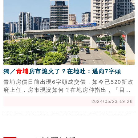
價74.2萬還高，不僅刷新桃園市的單價新高，也
超過竹北新成屋的75.8萬元，打破青埔作為「三
北」（台北、新北、竹北）之間房價凹陷區的局
面。專
獨／
青埔
房市熄火了？在地吐：邁向7字頭
青埔房價日前出現6字頭成交價，如今已520新政
府上任，房市現況如何？在地房仲指出，「目前
房價仍居高不下，但屋主惜售，導致出現了想買
2024/05/23 19:28
的人多，成交量卻下滑的現象，估計未來極有可
出現7字頭的成交價。」(陳韋帆)