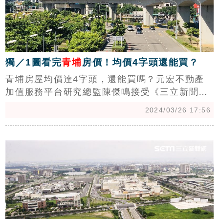
獨／1圖看完
青埔
房價！均價4字頭還能買？
青埔房屋均價達4字頭，還能買嗎？元宏不動產
加值服務平台研究總監陳傑鳴接受《三立新聞
網》訪問表示，「青埔在短線急漲情況下，明顯
2024/03/26 17:56
開始漲不動，投資客明顯已開始退離戰場，進入
了『自住接盤』階段。」(陳韋帆)
c