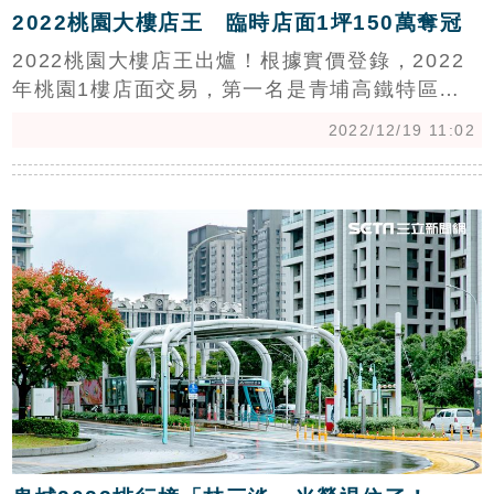
2022桃園大樓店王 臨時店面1坪150萬奪冠
2022桃園大樓店王出爐！根據實價登錄，2022
年桃園1樓店面交易，第一名是青埔高鐵特區內
的「國際金融雙星」1樓店面，交易單價高達150
2022/12/19 11:02
萬，現在做為「代銷接待中心」使用，一旦銷售
到一個階段或銷售完畢，隨後就會退場，也就是
c
一般人認知的臨時店面，卻也打敗了藝文特區已
長期出租的咖啡廳店面，奪得第一。(陳韋帆)