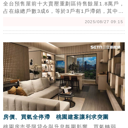
全台預售屋前十大賣壓重劃區待售餘屋1.8萬戶，
占在線總戶數3成6，等於3戶有1戶滯銷，其中以
新北桃園最慘，合計約1.4萬戶、占8成，淡海新
2025/08/27 09:15
市鎮、青埔等區也難逃下行壓力。（陳韋帆）
c
房價、買氣全停滯 桃園建案讓利求突圍
桃園房市受限貸令與升息氛圍影響，買氣轉弱，