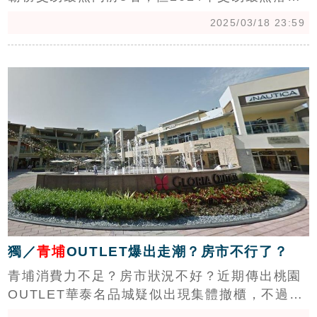
第1名寶座卻被「A22老街溪站」奪走了。永慶房
2025/03/18 23:59
屋研展中心副理陳金萍表示，青埔三站近年房價
高漲，而「老街溪站」則仍在2字頭，總價不到
c
800萬即可入手，首購當道的現在，更容易入
手，故成為此次交易最熱門站點。（陳韋帆）
獨／
青埔
OUTLET爆出走潮？房市不行了？
青埔消費力不足？房市狀況不好？近期傳出桃園
OUTLET華泰名品城疑似出現集體撤櫃，不過，
業者則表示僅是櫃位更新，在地人又怎麼看？台