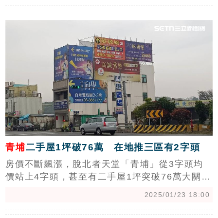
認為，「房市買氣已翻轉，建商、投客賣壓不斷
c
攀升，等到今年下半年，或許有機會見到有感降
價。」(陳韋帆)
青埔
二手屋1坪破76萬 在地推三區有2字頭
房價不斷飆漲，脫北者天堂「青埔」從3字頭均
價站上4字頭，甚至有二手屋1坪突破76萬大關，
讓脫北者天堂不再是天堂。在地房仲則表示，
2025/01/23 18:00
「青埔周圍還有『大園客運園區、大園市區、草
漯重劃區』3個生活圈，平均單價2字頭，購屋族