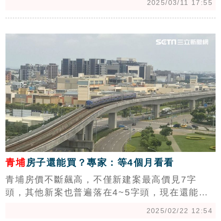
2025/03/11 17:55
灣房屋青埔直營店店長廖國順接受《三立新聞
網》專訪表示，「事實上OUTLET的提袋率很
c
高，而且雖然房市買氣翻轉，但詢問、帶看熱度
不減，人口紅利下，房市基本盤已有所支撐。」
(陳韋帆)
青埔
房子還能買？專家：等4個月看看
青埔房價不斷飆高，不僅新建案最高價見7字
頭，其他新案也普遍落在4~5字頭，現在還能
買？在地仲介認為區域機能已趨於成熟，且還有
2025/02/22 12:54
高鐵、機捷利多加持，前景可期，但房市專家則