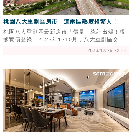
桃園八大重劃區房市 這兩區熱度超驚人！
桃園八大重劃區最新房市「價量」統計出爐！根
據實價登錄，2023年1~10月，八大重劃區交易
量共6,220件，冠、亞軍分別由「A7、青埔」奪
2023/12/26 22:32
下，兩區交易量合計達4,368件、佔比八大重劃
區總量7成，交易熱度最驚人，其他六區追不上
c
其車尾燈。(陳韋帆)