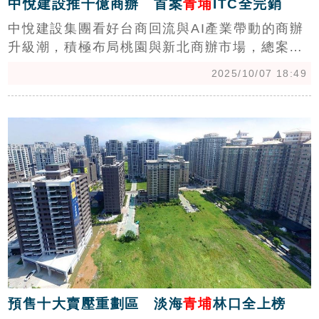
中悅建設推千億商辦 首案
青埔
ITC全完銷
中悅建設集團看好台商回流與AI產業帶動的商辦
升級潮，積極布局桃園與新北商辦市場，總案量
上看千億元。旗下最新亮相的桃園青埔「中悅
2025/10/07 18:49
ITC商貿大樓」，以高規格打造「會呼吸的綠奢
豪辦」，導入智慧感測系統與ESG節能管理
c
APP，總銷約50億元，預售階段即全數完銷。
（陳韋帆）
預售十大賣壓重劃區 淡海
青埔
林口全上榜