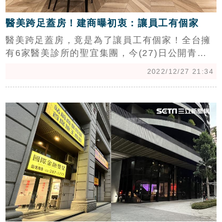
醫美跨足蓋房！建商曝初衷：讓員工有個家
醫美跨足蓋房，竟是為了讓員工有個家！全台擁
有6家醫美診所的聖宜集團，今(27)日公開青埔
特區外圍建案「湖苑」，開價3字頭但打出廣告
2022/12/27 21:34
戶28萬元起，強調「比重劃區內便宜一半」，聖
岳興業副總經理卓偉樺表示，「公司跨界初衷，
c
是想讓年輕員工有個家，這個建案就這樣誕生
了！」（記者：陳韋帆）