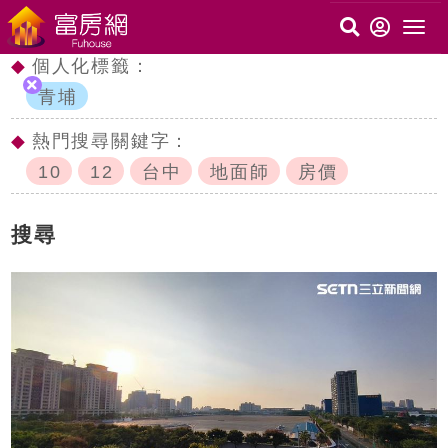
◆
個人化標籤：
青埔
◆
熱門搜尋關鍵字：
10
12
台中
地面師
房價
搜尋
c