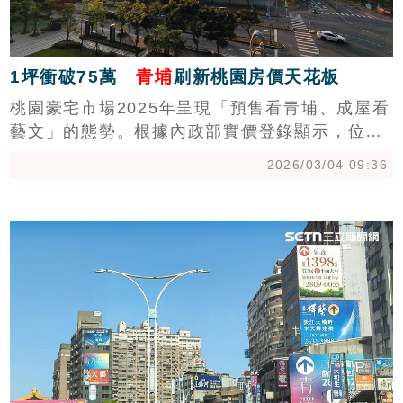
1坪衝破75萬
青埔
刷新桃園房價天花板
桃園豪宅市場2025年呈現「預售看青埔、成屋看
藝文」的態勢。根據內政部實價登錄顯示，位於
青埔高鐵特區的預售案「耑鑄」，以24樓頂樓戶
2026/03/04 09:36
單價75.4萬元寫下桃園新高，正式超越2024年的
紀錄。預售前3名全由青埔包辦，包括「力璞水
c
御-耘山」的73萬元及「威均青塘園」的70萬
元，顯示青埔高端豪宅單價已穩坐7字頭。（陳
韋帆）