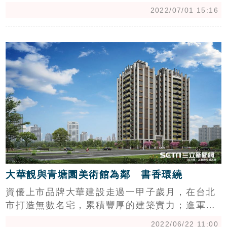
火力全開，今(1)日也正式於青埔開出第一槍，位
2022/07/01 15:16
於青埔的「站前新銳」即將正式公開，總戶數高
達935戶。（記者：陳韋帆）
c
大華靚與青塘園美術館為鄰 書香環繞
資優上市品牌大華建設走過一甲子歲月，在台北
市打造無數名宅，累積豐厚的建築實力；進軍青
埔的首發個案「大華靚」座落在青塘園美術館特
2022/06/22 11:00