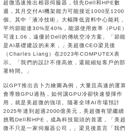
超微迅速推出相容伺服器，領先Dell和HPE數
週，其月交付AI機架能力可能接近1000至1200
個。其中「液冷技術」大幅降低資料中心能耗，
平均節能達30%至40%，能源使用效率（PUE）
可達1.06，遠優於Dell的傳統空冷方案。「節能
是AI基礎建設的未來，」美超微CEO梁見後
（Charles Liang）在2023年COMPUTEX表
示。「我們的設計不僅高效，還能縮短客戶的部
署時間。」
以GPT推出吉卜力繪圖為例，大量且高速的運算
會導致GPU過熱，如何讓GPU冷卻快速發揮作
用，就是美超微的強項。隨著全球AI市場預計
2025年達到超過2000億美元，美超微有望繼續
挑戰Dell和HPE，成為科技龍頭的首選，「美超
微不只是一家伺服器公司，」梁見後直言「我們