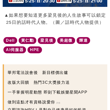
▲如果想要知道更多梁見後的人生故事可以鎖定
25日的話時代人物。（圖／話時代人物提供）
Dell
黃仁勳
梁見後
美超微
輝達
AI伺服器
HPE
華邦電法說會後 新目標價出爐
改版大回饋 熱門3C大獎接力送
一手掌握明星動態 即刻下載娛樂星聞APP
做到這點才有資格說愛你
PR
立即諮詢HPV！是對自己健康最好的投資，把