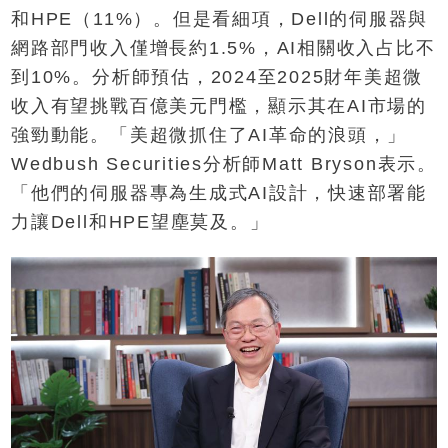
和HPE（11%）。但是看細項，Dell的伺服器與
網路部門收入僅增長約1.5%，AI相關收入占比不
到10%。分析師預估，2024至2025財年美超微
收入有望挑戰百億美元門檻，顯示其在AI市場的
強勁動能。「美超微抓住了AI革命的浪頭，」
Wedbush Securities分析師Matt Bryson表示。
「他們的伺服器專為生成式AI設計，快速部署能
力讓Dell和HPE望塵莫及。」