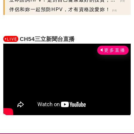
PR
握現在不嫌晚...
伴侶和妳一起預防HPV，才有資格說愛妳！
PR
CH54三立新聞台直播