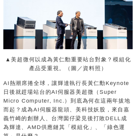
▲美超微何以成為黃仁勳重要站台對象？模組化
產品受重視。（圖／資料照）
AI熱潮席捲全球，讓輝達執行長黃仁勳Keynote
日後就趕場站台的AI伺服器美超微（Super
Micro Computer, Inc.）到底為何在這兩年拔地
而起？成為AI伺服器龍頭、美科技妖股，來自嘉
義竹崎的創辦人、台灣囡仔梁見後打敗DELL成
為輝達、AMD供應鏈其「模組化」、「綠色運