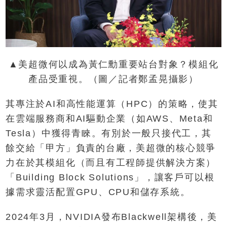
▲美超微何以成為黃仁勳重要站台對象？模組化
產品受重視。（圖／記者鄭孟晃攝影）
其專注於AI和高性能運算（HPC）的策略，使其
在雲端服務商和AI驅動企業（如AWS、Meta和
Tesla）中獲得青睞。有別於一般只接代工，其
餘交給「甲方」負責的台廠，美超微的核心競爭
力在於其模組化（而且有工程師提供解決方案）
「Building Block Solutions」，讓客戶可以根
據需求靈活配置GPU、CPU和儲存系統。
2024年3月，NVIDIA發布Blackwell架構後，美