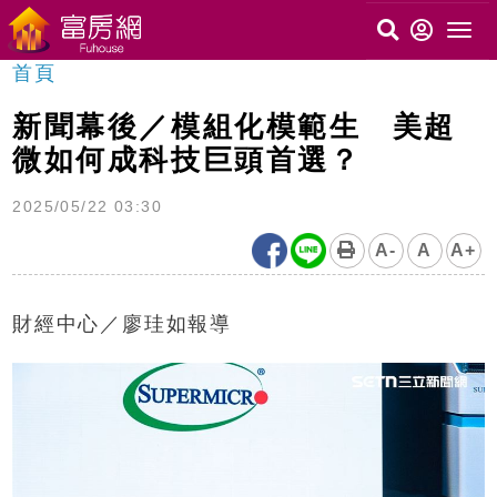
首頁
新聞幕後／模組化模範生 美超
微如何成科技巨頭首選？
2025/05/22 03:30
A-
A
A+
財經中心／廖珪如報導