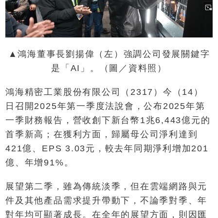
▲鴻海董事長劉揚偉（左）強調公司發展關鍵字
是「AI」。（圖／資料照）
鴻海精密工業股份有限公司（2317）今（14）
日召開2025年第一季度法說會，公布2025年第
一季財務報告，營收創下新台幣1兆6,443億元的
首季新高；在獲利方面，歸屬母公司淨利達到
421億、EPS 3.03元，較去年同期淨利增加201
億、年增91%。
展望第二季，雖為傳統淡季，但在雲端網路與元
件及其他產品需求提升帶動下，不論季對季、年
對年均可顯著成長。在全年的展望方面，則因匯