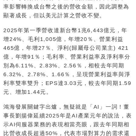
率影響轉換成台幣之後的營收金額，因此調整為
顯著成長，但以美元計算之營收不變。
2025年第一季營收達新台幣1兆6,443億元，年
增24%、毛利1,005億，年增20％、營業利益
465億，年增27％、淨利(歸屬母公司業主) 421
億，年增91％；毛利率、營業利益率及淨利率分
別為6.11%、2.83%、2.56％，相較去年同期
6.32%、2.78%、1.66％，呈現營業利益率與淨
利率雙率雙升；EPS達3.03元，較去年同期1.59
元、增加1.44元。
鴻海發展關鍵字出爐，無疑就是「AI」一詞！董
事長劉揚偉延續2025年是AI產業元年的說法，表
示AI伺服器業務的表現相當亮眼，跟去年同期相
比營收成長超過50%，代表市場對算力的需求還