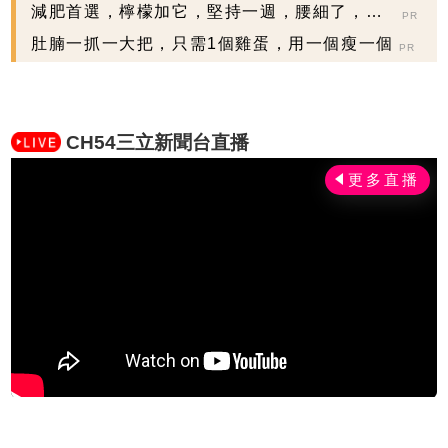
減肥首選，檸檬加它，堅持一週，腰細了，瘦
PR
到你懷疑人生
肚腩一抓一大把，只需1個雞蛋，用一個瘦一個
PR
CH54三立新聞台直播