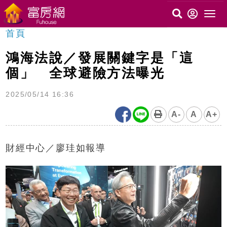
首頁
鴻海法說／發展關鍵字是「這
個」 全球避險方法曝光
2025/05/14 16:36
A-
A
A+
財經中心／廖珪如報導