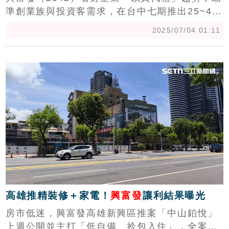
準創業族與投資客需求，在台中七期推出25~48
坪微型商辦案「市政壹號廣場」，強調豪辦等級
2025/07/04 01:11
門面、優越軌道與生活機能。興富發指出，豐富
公設與專業物管，可有效區隔產品定位，而門面
c
就是企業名片，微型商辦不僅能節稅、穩定財
務，更有助於長期經營，進一步成為創業與企業
升級的重要選擇。（陳韋帆）
高雄推精裝修＋家電！
興富發
讓利結果曝光
房市低迷，興富發高雄新興區推案「中山鉑悅」
上週公開並主打「低自備、拎包入住」，全案附