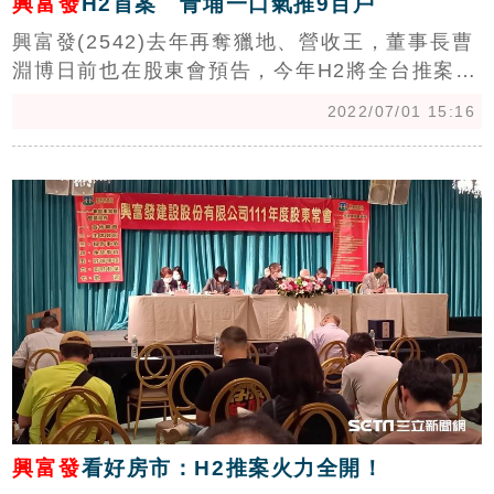
興富發
H2首案 青埔一口氣推9百戶
興富發(2542)去年再奪獵地、營收王，董事長曹
淵博日前也在股東會預告，今年H2將全台推案、
火力全開，今(1)日也正式於青埔開出第一槍，位
2022/07/01 15:16
於青埔的「站前新銳」即將正式公開，總戶數高
達935戶。（記者：陳韋帆）
c
興富發
看好房市：H2推案火力全開！