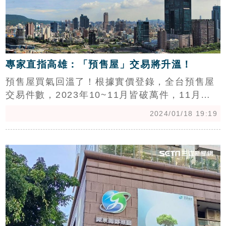
專家直指高雄：「預售屋」交易將升溫！
預售屋買氣回溫了！根據實價登錄，全台預售屋
交易件數，2023年10~11月皆破萬件，11月更
創「禁止預售屋換約」新制上路來單月新高。信
2024/01/18 19:19
義房屋不動產企研室專案經理曾敬德表示，即使
政策打擊預售換約的投資需求，但自用需求穩
c
健，預售市場交易狀況穩定。（陳韋帆）