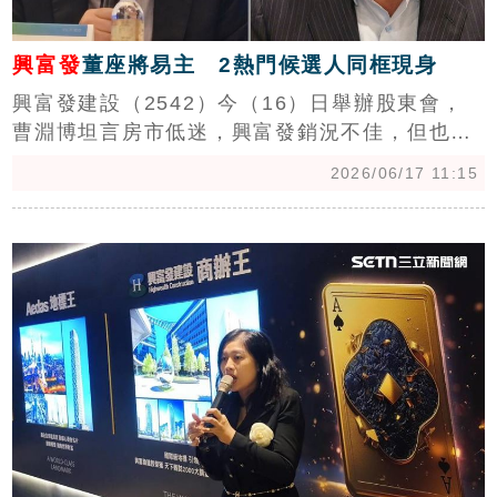
興富發
董座將易主 2熱門候選人同框現身
興富發建設（2542）今（16）日舉辦股東會，
曹淵博坦言房市低迷，興富發銷況不佳，但也相
信隨央行政策寬鬆、股市資金回流，下半年將回
2026/06/17 11:15
溫。股東會上進行董事改選，董座曹淵博董事席
次被撤換，故今天也是他最後一次主持股東會，
c
其董事席次由前媒體人王嶠奇取代，他也現身在
股東會現場，至於董座之位，外傳將在王嶠奇與
現任總經理范華軍2人之間選出。（陳韋帆）