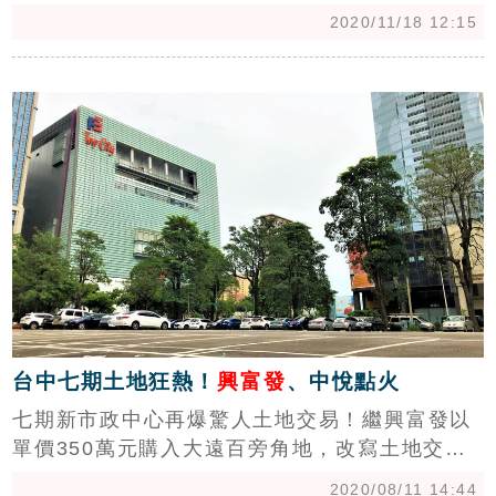
點聲明，詳細失火原因靜待相關單位調查。（記
2020/11/18 12:15
者：戴玉翔報導）
c
台中七期土地狂熱！
興富發
、中悅點火
七期新市政中心再爆驚人土地交易！繼興富發以
單價350萬元購入大遠百旁角地，改寫土地交易
天花板價格，桃園豪宅王中悦建設近日也跟進搶
2020/08/11 14:44