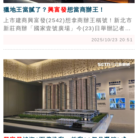
獵地王當膩了？
興富發
想當商辦王！
上市建商興富發(2542)想拿商辦王稱號！新北市
新莊商辦「國家壹號廣場」今(23)日舉辦記者
會，挑戰7字頭開價，預計12月中旬正式開賣。
2025/10/23 20:51
興富發特助李妍蓁表示，集團總裁鄭欽天過去被
稱作獵地王，現在也想拿下商辦王稱號。（陳韋
c
帆）