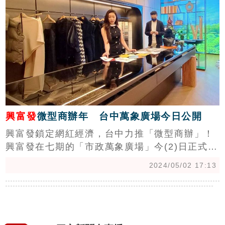
興富發
微型商辦年 台中萬象廣場今日公開
興富發鎖定網紅經濟，台中力推「微型商辦」！
興富發在七期的「市政萬象廣場」今(2)日正式公
開，看準網紅經濟興起，工作室需求大增，主推
2024/05/02 17:13
微型商辦，規劃25-45坪，總開價2000萬(含車
位)起跳。(陳韋帆)