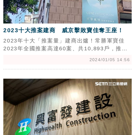
2023十大推案建商 威京擊敗寶佳奪王座！
2023年十大「推案量」建商出爐！常勝軍寶佳
2023年全國推案高達60案、共10,893戶，推案
總銷達1,461億，不過，依舊不敵黑馬「威京集
2024/01/05 14:56
團」，威京集團僅推出「京華廣場」、「中工雲
宇宙AI園區」，就以1600億總銷奪下王座，成為
c
2023推案王！(陳韋帆)