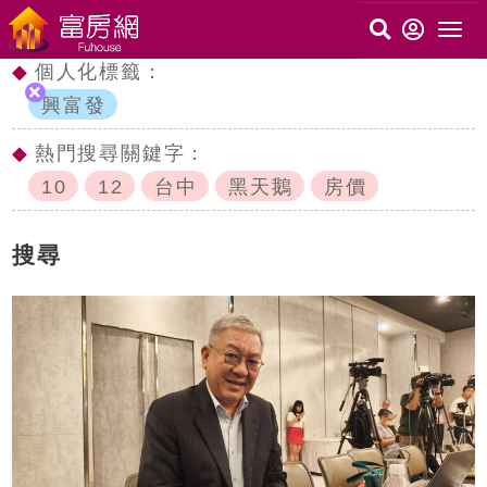
◆
個人化標籤：
興富發
◆
熱門搜尋關鍵字：
10
12
台中
黑天鵝
房價
搜尋
c