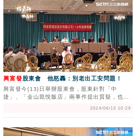
配。」（陳韋帆）
興富發
股東會 他怒轟：別老出工安問題！
興富發今(13)日舉辦股東會，股東針對「中
捷」、「金山凱悅飯店」兩事件提出質疑，也詢
問「新青安貸」導致房市過熱，政府開始留意之
2024/06/13 10:29
事，興富發該如何面對？會上砲火熱度不亞於熱
銷中的房市！（陳韋帆）
c