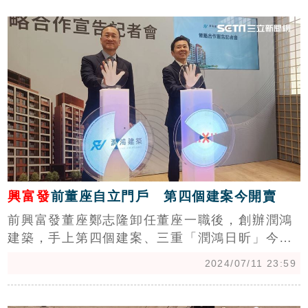
c
家上市櫃公司。（陳韋帆）
興富發
前董座自立門戶 第四個建案今開賣
前興富發董座鄭志隆卸任董座一職後，創辦潤鴻
建築，手上第四個建案、三重「潤鴻日昕」今日
正式開賣，強調全日系衛浴、廚房，營造成本高
2024/07/11 23:59
於一般建案，解決擾人的漏水問題，鄭志隆表
示，「這套系統將成為潤鴻建築旗下每案標
c