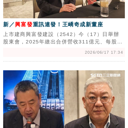
新／
興富發
重訊連發！王嶠奇成新董座
上市建商興富發建設（2542）今（17）日舉辦
股東會，2025年繳出合併營收311億元、每股稅
後盈餘（EPS）2.1元的成績，每股配息4元。今
2026/06/17 17:34
天並舉辦董事改選，新任董事長改由王嶠奇擔
任，取代原任的興富發董事長曹淵博。
c