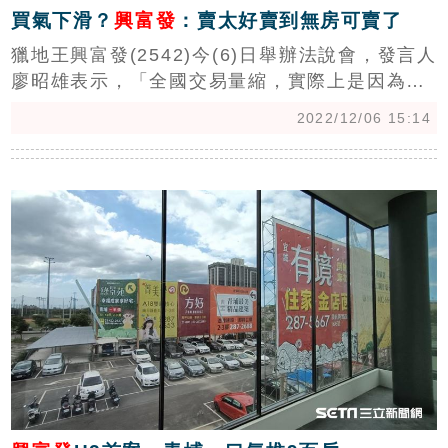
買氣下滑？
興富發
：賣太好賣到無房可賣了
獵地王興富發(2542)今(6)日舉辦法說會，發言人
廖昭雄表示，「全國交易量縮，實際上是因為房
市太好了，許多區域都賣到沒房子可以賣，才會
2022/12/06 15:14
導致整體交易下滑，實際上房價仍漲，展望明
年，興富發將持續以國人收入推算，規劃購屋族
c
買得起的房子。」（記者：陳韋帆）