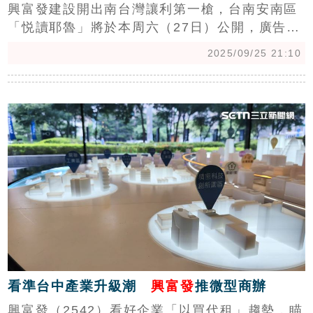
興富發建設開出南台灣讓利第一槍，台南安南區
「悦讀耶魯」將於本周六（27日）公開，廣告戶
總價798萬元起，每坪平均31.9萬元，低於區域
2025/09/25 21:10
行情約16至25%，總銷98億元，瞄準首購族與自
住客。(陳韋帆)
c
看準台中產業升級潮
興富發
推微型商辦
興富發（2542）看好企業「以買代租」趨勢，瞄