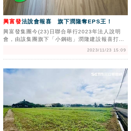
興富發
法說會報喜 旗下潤隆奪EPS王！
興富發集團今(23)日聯合舉行2023年法人說明
會，由該集團旗下「小鋼砲」潤隆建設報喜打頭
陣，潤隆今年大豐收，前三季營業收入244.67億
2023/11/23 15:09
元，稅後純益63.57億元，每股純益14.1元，登
上國內營建業新科「EPS王」。展望2024年，興
c
富發預計將有5大案陸續完工，新屋完工金額359
億元。（陳韋帆）