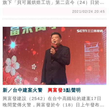
旗下「貝可麗烘焙工坊」第二店今（24）日於內
湖「國賓官邸」正式開幕，興富發集團副總廖昭
2021/02/24 20:45
雄表示，「未來麵包店將成為全台新建社區的基
本配套」，也就是說未來像是淡水、基隆等大型
c
社區，都有進駐設點，打響大型社區的餐飲前哨
戰。（記者：戴玉翔報導）
新／台中建案火警
興富發
3點聲明
興富發建設（2542）在台中高鐵站的建案17日
晚間驚傳火警，興富發於今（18）日上午發布3