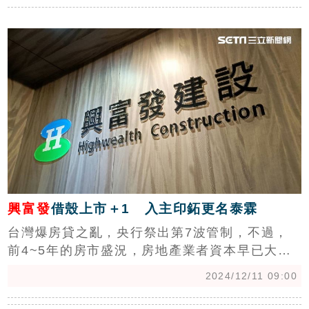
十年，經濟、薪資將同步成長，不動產也會因此
c
隨之增值，所以現在就是買房最佳時機。（陳韋
帆）
興富發
借殼上市＋1 入主印鉐更名泰霖
台灣爆房貸之亂，央行祭出第7波管制，不過，
前4~5年的房市盛況，房地產業者資本早已大幅
擴大，營建業借殼上市又一樁，興富發集團入主
2024/12/11 09:00
台灣唯一上櫃的土方公司印鉐，並更名為「泰霖
事業股份有限公司」，成為興富發集團旗下第三