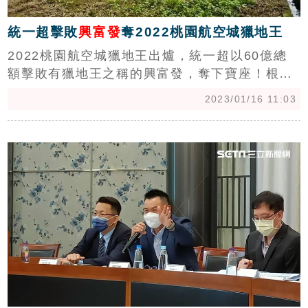
統一超擊敗
興富發
奪2022桃園航空城獵地王
2022桃園航空城獵地王出爐，統一超以60億總
額擊敗有獵地王之稱的興富發，奪下寶座！根據
台灣房屋趨勢中心統計，2022年迄今有14大上
2023/01/16 11:03
市櫃公司投入資本購入桃園土地，總投入逾171
億元資金，欲開發超過8.4萬坪土地。（記者：陳
c
韋帆）