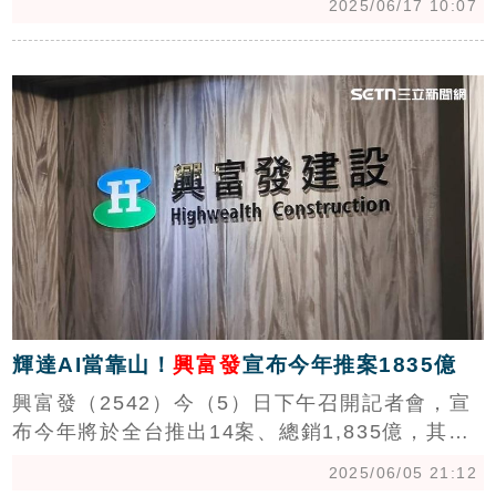
2025/06/17 10:07
股盈餘3.13元。董事長曹淵博表示，「受到央行
信用管制、川普關稅政策影響，房市買氣雖然有
c
受影響，但價格下修不多，而台灣AI話題再起，
行政院亦將提出AI新十大建設，未來將是黃金產
業十年。」（陳韋帆）
輝達AI當靠山！
興富發
宣布今年推案1835億
興富發（2542）今（5）日下午召開記者會，宣
布今年將於全台推出14案、總銷1,835億，其
中，住宅1,014億、商辦820.8億，發言人暨副總
2025/06/05 21:12
經理廖昭雄表示，台灣正處於AI發展帶動的黃金