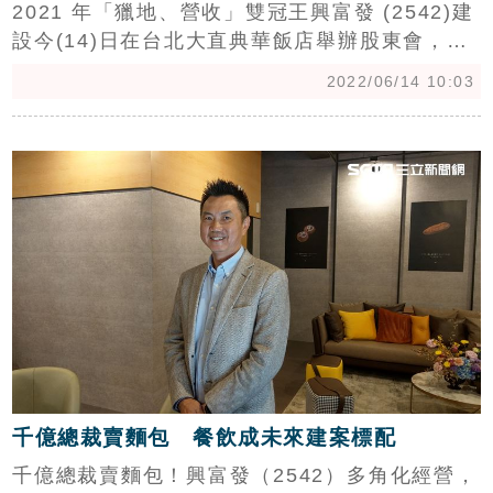
2021 年「獵地、營收」雙冠王興富發 (2542)建
設今(14)日在台北大直典華飯店舉辦股東會，由
董事長曹淵博親自主持。股東會上通過去年度營
2022/06/14 10:03
業報告書及財務報表，2021 年營收 442.82 億
元，年增 81%，EPS 6.45 元，配發現金股利
c
4.16 元，配股 1.04 元，合計達 5.2 元，盈餘配
發率達 80.62%。（記者：陳韋帆）
千億總裁賣麵包 餐飲成未來建案標配
千億總裁賣麵包！興富發（2542）多角化經營，