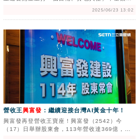
日系精裝修，以及「冷氣、冰箱、洗脫烘衣機、
2025/06/23 13:02
掃地機器人」等五大主力家電「不加價」策略，
業者透露，該案推出後，確實引起不少購屋族。
c
（陳韋帆）
營收王
興富發
：繼續迎接台灣AI黃金十年！
興富發再登營收王寶座！興富發（2542）今
（17）日舉辦股東會，113年營收達369億，為
去年國內上市公司建材營造股之最，每股盈餘每