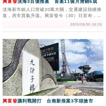
興富發
淡海3百億推案 首案11個月潛銷6成
淡海新市鎮人口突破20萬大關，交通建設陸續推
進，房市買氣升溫。興富發今（30）日宣布，正
式啟動300億案量新推案，第一期總銷60億元，
2025/09/30 18:26
潛銷11個月去化6成，自住比例約6成，置產約4
成。（陳韋帆）
c
興富發
讓利戰開打 台南新推案3字頭搶市