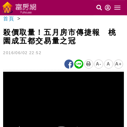
首頁
殺價取量！五月房市傳捷報 桃
園成五都交易量之冠
2016/06/02 22:52
A-
A
A+