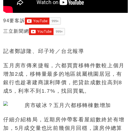
94要客訴
三立新聞網
記者鄭諺隆、邱子玲／台北報導
五月房市傳來捷報，六都買賣移轉件數較上個月
增加2成，移轉量最多的地區就屬桃園居冠，有
銀行也趁著建商讓利降價，把貸款成數拉高到8
成5，利率不到1.7%，找回買氣。
仔細介紹格局，近期房仲帶客看屋組數終於有增
加，5月成交量也比前幾個月回穩，讓房仲總算