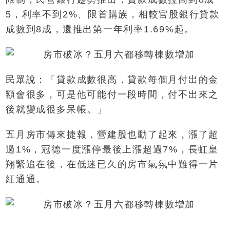
5，利率不到2%、限首購族，相較官股銀行貸款
成數到8成，還推出第一年利率1.69%起。
民眾說：「貸款成數很高，貸款每個月付出的金
額會很多，可是他可能付一段時間，付不出來之
後就變成很多呆帳。」
五月房市傳來捷報，營建股也動了起來，漲了超
過1%，冠德一度漲停最後上漲超過7%，長虹皇
翔緊追在後，在低迷已久的房市氣氛中難得一片
紅通通。