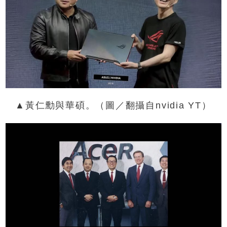
▲黃仁勳與華碩。（圖／翻攝自nvidia YT）