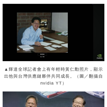
▲輝達全球記者會上有年輕時黃仁勳照片，顯示
出他與台灣供應鏈夥伴共同成長。（圖／翻攝自
nvidia YT）