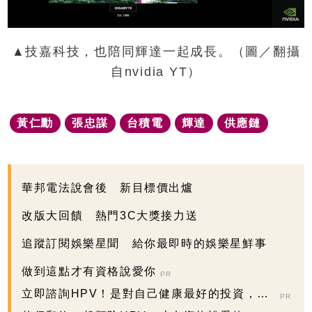
▲技嘉科技，也陪同輝達一起成長。（圖／翻攝
自nvidia YT）
黃仁勳
張忠謀
台積電
輝達
供應鏈
華邦電法說會後 新目標價出爐
改版大回饋 熱門3C大獎接力送
追蹤訂閱娛樂星聞 給你最即時的娛樂星鮮事
做到這點才有資格說愛你
PR
立即諮詢HPV！是對自己健康最好的投資，把
PR