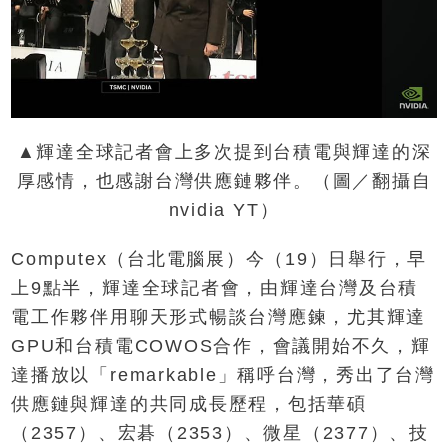
▲輝達全球記者會上多次提到台積電與輝達的深
厚感情，也感謝台灣供應鏈夥伴。（圖／翻攝自
nvidia YT）
Computex（台北電腦展）今（19）日舉行，早
上9點半，輝達全球記者會，由輝達台灣及台積
電工作夥伴用聊天形式暢談台灣應鍊，尤其輝達
GPU和台積電COWOS合作，會議開始不久，輝
達播放以「remarkable」稱呼台灣，秀出了台灣
供應鏈與輝達的共同成長歷程，包括華碩
（2357）、宏碁（2353）、微星（2377）、技