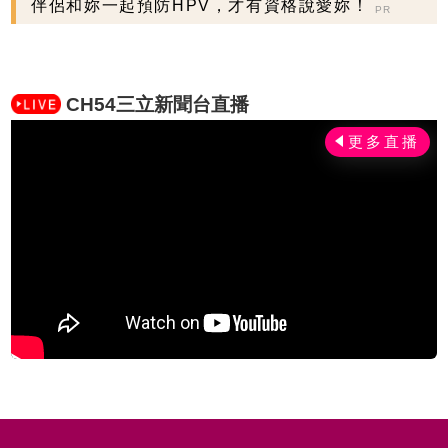
握現在不嫌晚...
伴侶和妳一起預防HPV，才有資格說愛妳！
PR
CH54三立新聞台直播