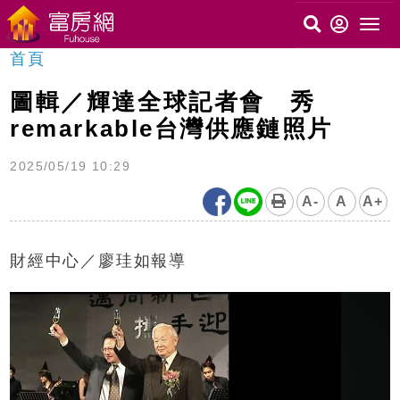
首頁
圖輯／輝達全球記者會 秀
remarkable台灣供應鏈照片
2025/05/19 10:29
A-
A
A+
財經中心／廖珪如報導